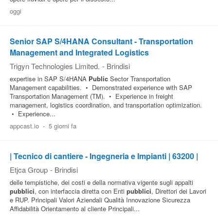
oggi
Pubblica
Offerte
Senior SAP S/4HANA Consultant - Transportation
Management and Integrated Logistics
Area
Trigyn Technologies Limited.
-
Brindisi
Aziende
expertise in SAP S/4HANA
Public
Sector Transportation
Management capabilities. • Demonstrated experience with SAP
Transportation Management (TM). • Experience in freight
management, logistics coordination, and transportation optimization.
• Experience...
appcast.io
-
5 giorni fa
| Tecnico di cantiere - Ingegneria e Impianti | 63200 |
Etjca Group
-
Brindisi
delle tempistiche, dei costi e della normativa vigente sugli appalti
pubblici
, con interfaccia diretta con Enti
pubblici
, Direttori dei Lavori
e RUP. Principali Valori Aziendali Qualità Innovazione Sicurezza
Affidabilità Orientamento al cliente Principali...