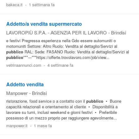
bakeca.it
-
1 settimana fa
Addetto/a vendita supermercato
LAVOROPIÙ S.P.A. - AGENZIA PER IL LAVORO
-
Brindisi
e festivi Pregressa esperienza nella Gdo essere automuniti o
motomuniti Settore: Altro Ruolo: Vendita al dettaglio/Servizi al
pubblico
RAL: Sede: FASANO Ruolo: Vendita al dettaglio/Servizi al
pubblico
***---***https://offerte.trovolavoro.com/job/view...
vetrinaannunci.com
-
4 settimane fa
Addetto vendita
Manpower
-
Brindisi
ristorazione, food service o a contatto con il
pubblico
• Buone
capacità relazionali e orientamento al cliente • Disponibilità a
lavorare su turni, inclusi weekend e giorni festivi • Preferibile
possesso di un mezzo proprio per raggiungere agevolmente...
manpower.it
-
1 mese fa