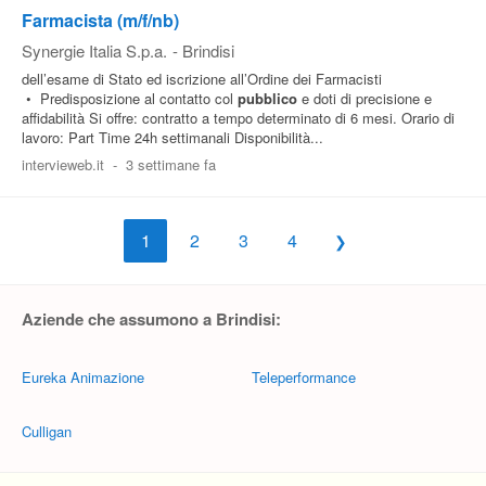
Farmacista (m/f/nb)
Synergie Italia S.p.a.
-
Brindisi
dell’esame di Stato ed iscrizione all’Ordine dei Farmacisti
• Predisposizione al contatto col
pubblico
e doti di precisione e
affidabilità Si offre: contratto a tempo determinato di 6 mesi. Orario di
lavoro: Part Time 24h settimanali Disponibilità...
intervieweb.it
-
3 settimane fa
1
2
3
4
Aziende che assumono a Brindisi:
Eureka Animazione
Teleperformance
Culligan