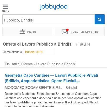
Jobbydoo
Jobbydoo
Pubblico, Brindisi
Offerte
di
Filtri
Ricevi le offerte
lavoro
Offerte di Lavoro Pubblico a Brindisi
1 - 15 di 46
Stipendi
Cerca offerte a
Risultati di Ricerca - Lavoro Pubblico a Brindisi
Elenco
professioni
Geometra Capo Cantiere — Lavori Pubblici e Privati
(Edilizia, Acquedottistica, Opere Fluviali,...
MODOMEC ECOAMBIENTE S.R.L.
-
Brindisi
Blog
Descrizione Modomec Ecoambiente Srl ricerca un Geometra Capo
Cantiere con esperienza decennale nella gestione operativa di cantieri
per lavori
pubblici
e privati, inclusi interventi edilizi, acquedottistici,
opere fluviali e opere per il dissesto...