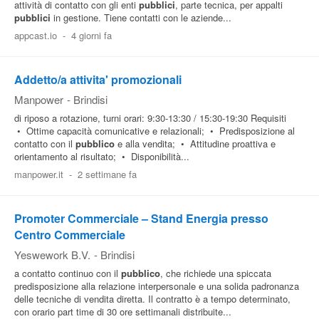
attività di contatto con gli enti
pubblici
, parte tecnica, per appalti
pubblici
in gestione. Tiene contatti con le aziende...
appcast.io
-
4 giorni fa
Addetto/a attivita' promozionali
Manpower
-
Brindisi
di riposo a rotazione, turni orari: 9:30-13:30 / 15:30-19:30 Requisiti
• Ottime capacità comunicative e relazionali; • Predisposizione al
contatto con il
pubblico
e alla vendita; • Attitudine proattiva e
orientamento al risultato; • Disponibilità...
manpower.it
-
2 settimane fa
Promoter Commerciale – Stand Energia presso
Centro Commerciale
Yeswework B.V.
-
Brindisi
a contatto continuo con il
pubblico
, che richiede una spiccata
predisposizione alla relazione interpersonale e una solida padronanza
delle tecniche di vendita diretta. Il contratto è a tempo determinato,
con orario part time di 30 ore settimanali distribuite...