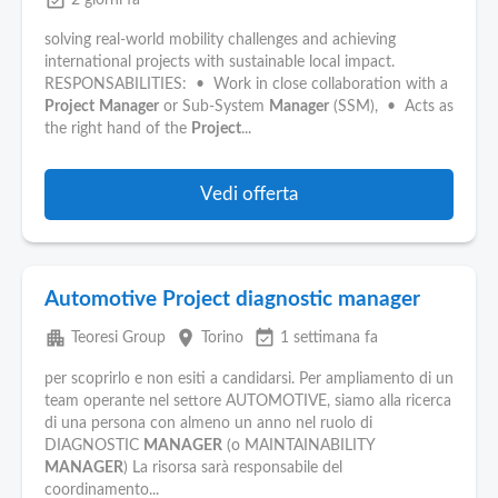
event_available
2 giorni fa
solving real-world mobility challenges and achieving
international projects with sustainable local impact.
RESPONSABILITIES: • Work in close collaboration with a
Project
Manager
or Sub-System
Manager
(SSM), • Acts as
the right hand of the
Project
...
Vedi offerta
Automotive Project diagnostic manager
apartment
place
event_available
Teoresi Group
Torino
1 settimana fa
per scoprirlo e non esiti a candidarsi. Per ampliamento di un
team operante nel settore AUTOMOTIVE, siamo alla ricerca
di una persona con almeno un anno nel ruolo di
DIAGNOSTIC
MANAGER
(o MAINTAINABILITY
MANAGER
) La risorsa sarà responsabile del
coordinamento...