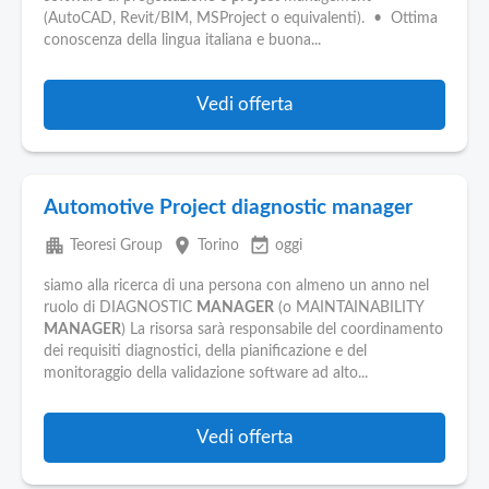
Pubblica
(AutoCAD, Revit/BIM, MSProject o equivalenti). • Ottima
Offerte
conoscenza della lingua italiana e buona...
Area
Vedi offerta
Aziende
Automotive Project diagnostic manager
apartment
place
event_available
Teoresi Group
Torino
oggi
siamo alla ricerca di una persona con almeno un anno nel
ruolo di DIAGNOSTIC
MANAGER
(o MAINTAINABILITY
MANAGER
) La risorsa sarà responsabile del coordinamento
dei requisiti diagnostici, della pianificazione e del
monitoraggio della validazione software ad alto...
Vedi offerta