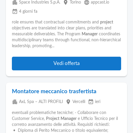
apartment
place
language
Space Industries S.p.A.
Torino
appcast.io
event_available
4 giorni fa
role ensures that contractual commitments and
project
objectives are translated into clear plans, priorities and
measurable deliverables. The Program
Manager
coordinates
multidisciplinary teams through functional, non-hierarchical
leadership, promoting...
Vedi offerta
Montatore meccanico trasfertista
apartment
place
event_available
AxL Spa – ALTI PROFILI
Vercelli
ieri
eventuali problematiche tecniche; - Collaborare con
Customer Service,
Project
Manager
e Ufficio Tecnico per il
corretto avanzamento delle attività. Requisiti richiesti:
• Diploma di Perito Meccanico o titolo equivalente;