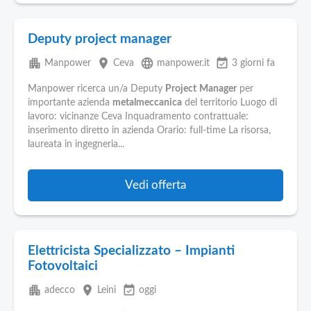
Deputy project manager
apartment
place
language
event_available
Manpower
Ceva
manpower.it
3 giorni fa
Manpower ricerca un/a Deputy
Project
Manager
per
importante azienda
metalmeccanica
del territorio Luogo di
lavoro: vicinanze Ceva Inquadramento contrattuale:
inserimento diretto in azienda Orario: full-time La risorsa,
laureata in ingegneria...
Vedi offerta
Elettricista Specializzato – Impianti
Fotovoltaici
apartment
place
event_available
adecco
Leinì
oggi