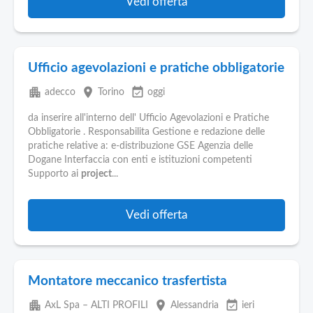
Vedi offerta
Ufficio agevolazioni e pratiche obbligatorie
apartment
place
event_available
adecco
Torino
oggi
da inserire all'interno dell' Ufficio Agevolazioni e Pratiche
Obbligatorie . Responsabilita Gestione e redazione delle
pratiche relative a: e-distribuzione GSE Agenzia delle
Dogane Interfaccia con enti e istituzioni competenti
Supporto ai
project
...
Vedi offerta
Montatore meccanico trasfertista
apartment
place
event_available
AxL Spa – ALTI PROFILI
Alessandria
ieri