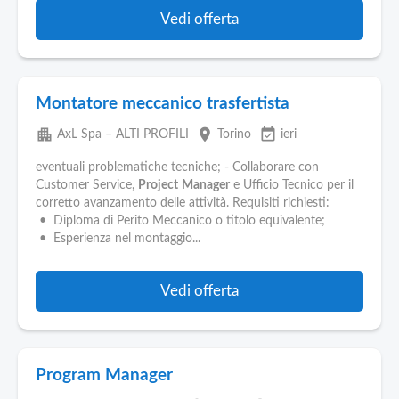
Vedi offerta
Montatore meccanico trasfertista
apartment
place
event_available
AxL Spa – ALTI PROFILI
Torino
ieri
eventuali problematiche tecniche; - Collaborare con
Customer Service,
Project
Manager
e Ufficio Tecnico per il
corretto avanzamento delle attività. Requisiti richiesti:
• Diploma di Perito Meccanico o titolo equivalente;
• Esperienza nel montaggio...
Vedi offerta
Program Manager