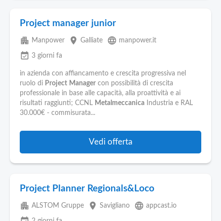
Project manager junior
apartment
place
language
Manpower
Galliate
manpower.it
event_available
3 giorni fa
in azienda con affiancamento e crescita progressiva nel
ruolo di
Project
Manager
con possibilità di crescita
professionale in base alle capacità, alla proattività e ai
risultati raggiunti; CCNL
Metalmeccanica
Industria e RAL
30.000€ - commisurata...
Vedi offerta
Project Planner Regionals&Loco
apartment
place
language
ALSTOM Gruppe
Savigliano
appcast.io