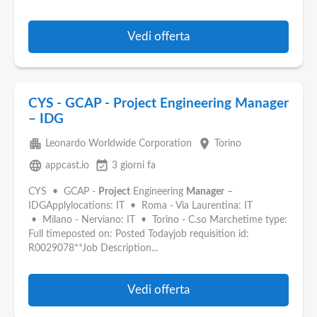
Vedi offerta
CYS - GCAP - Project Engineering Manager
– IDG
apartment
place
Leonardo Worldwide Corporation
Torino
language
event_available
appcast.io
3 giorni fa
CYS • GCAP -
Project
Engineering
Manager
–
IDGApplylocations: IT • Roma - Via Laurentina: IT
• Milano - Nerviano: IT • Torino - C.so Marchetime type:
Full timeposted on: Posted Todayjob requisition id:
R0029078**Job Description...
Vedi offerta