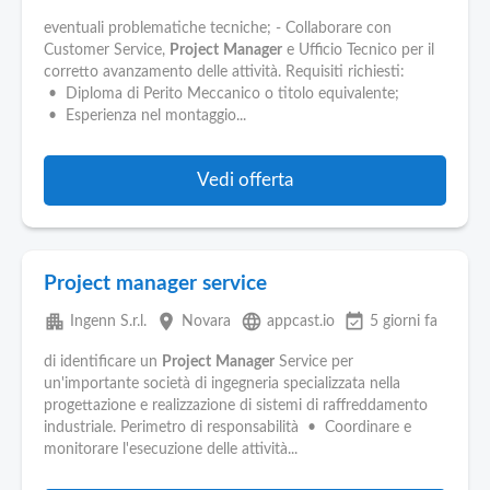
eventuali problematiche tecniche; - Collaborare con
Customer Service,
Project
Manager
e Ufficio Tecnico per il
corretto avanzamento delle attività. Requisiti richiesti:
• Diploma di Perito Meccanico o titolo equivalente;
• Esperienza nel montaggio...
Vedi offerta
Project manager service
apartment
place
language
event_available
Ingenn S.r.l.
Novara
appcast.io
5 giorni fa
di identificare un
Project
Manager
Service per
un'importante società di ingegneria specializzata nella
progettazione e realizzazione di sistemi di raffreddamento
industriale. Perimetro di responsabilità • Coordinare e
monitorare l'esecuzione delle attività...