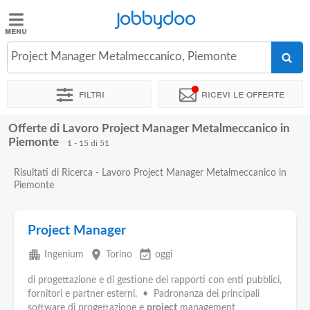
Jobbydoo
Jobbydoo
Project Manager Metalmeccanico, Piemonte
Offerte
di
Filtri
Ricevi le offerte
lavoro
Offerte di Lavoro Project Manager Metalmeccanico in
Stipendi
Piemonte
1 - 15 di 51
Risultati di Ricerca - Lavoro Project Manager Metalmeccanico in
Elenco
Piemonte
professioni
Project Manager
Blog
apartment
place
event_available
Ingenium
Torino
oggi
di progettazione e di gestione dei rapporti con enti pubblici,
fornitori e partner esterni. • Padronanza dei principali
software di progettazione e
project
management