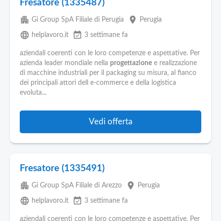
Fresatore (1335487)
apartment
place
Gi Group SpA Filiale di Perugia
Perugia
language
event_available
helplavoro.it
3 settimane fa
aziendali coerenti con le loro competenze e aspettative. Per
azienda leader mondiale nella
progettazione
e realizzazione
di macchine industriali per il packaging su misura, al fianco
dei principali attori dell e-commerce e della logistica
evoluta...
Vedi offerta
Fresatore (1335491)
apartment
place
Gi Group SpA Filiale di Arezzo
Perugia
language
event_available
helplavoro.it
3 settimane fa
aziendali coerenti con le loro competenze e aspettative. Per