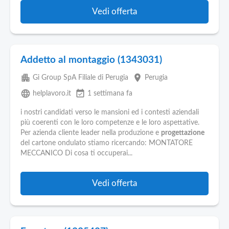
Vedi offerta
Addetto al montaggio (1343031)
apartment
place
Gi Group SpA Filiale di Perugia
Perugia
language
event_available
helplavoro.it
1 settimana fa
i nostri candidati verso le mansioni ed i contesti aziendali
più coerenti con le loro competenze e le loro aspettative.
Per azienda cliente leader nella produzione e
progettazione
del cartone ondulato stiamo ricercando: MONTATORE
MECCANICO Di cosa ti occuperai...
Vedi offerta