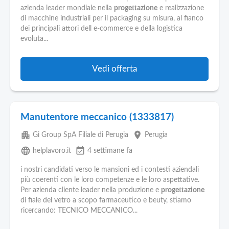
azienda leader mondiale nella
progettazione
e realizzazione
di macchine industriali per il packaging su misura, al fianco
dei principali attori dell e-commerce e della logistica
evoluta...
Vedi offerta
Manutentore meccanico (1333817)
apartment
place
Gi Group SpA Filiale di Perugia
Perugia
language
event_available
helplavoro.it
4 settimane fa
i nostri candidati verso le mansioni ed i contesti aziendali
più coerenti con le loro competenze e le loro aspettative.
Per azienda cliente leader nella produzione e
progettazione
di fiale del vetro a scopo farmaceutico e beuty, stiamo
ricercando: TECNICO MECCANICO...