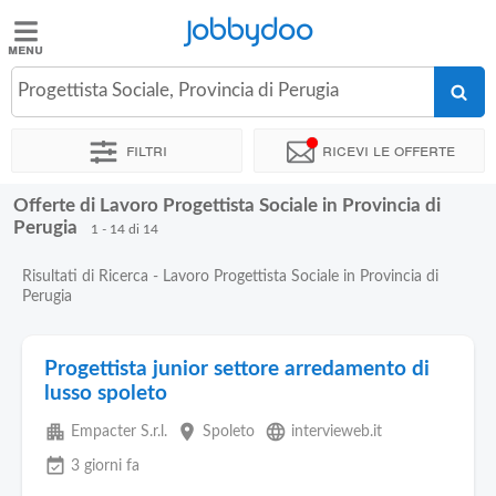
Jobbydoo
Jobbydoo
Progettista Sociale, Provincia di Perugia
Offerte
di
Filtri
Ricevi le offerte
lavoro
Offerte di Lavoro Progettista Sociale in Provincia di
Stipendi
Perugia
1 - 14 di 14
Risultati di Ricerca - Lavoro Progettista Sociale in Provincia di
Elenco
Perugia
professioni
Progettista junior settore arredamento di
Blog
lusso spoleto
apartment
place
language
Empacter S.r.l.
Spoleto
intervieweb.it
event_available
3 giorni fa