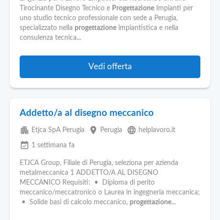
Tirocinante Disegno Tecnico e
Progettazione
Impianti per
uno studio tecnico professionale con sede a Perugia,
specializzato nella
progettazione
impiantistica e nella
consulenza tecnica...
Vedi offerta
Addetto/a al disegno meccanico
apartment
place
language
Etjca SpA Perugia
Perugia
helplavoro.it
event_available
1 settimana fa
ETJCA Group, Filiale di Perugia, seleziona per azienda
metalmeccanica 1 ADDETTO/A AL DISEGNO
MECCANICO Requisiti: • Diploma di perito
meccanico/meccatronico o Laurea in ingegneria meccanica;
• Solide basi di calcolo meccanico,
progettazione
...