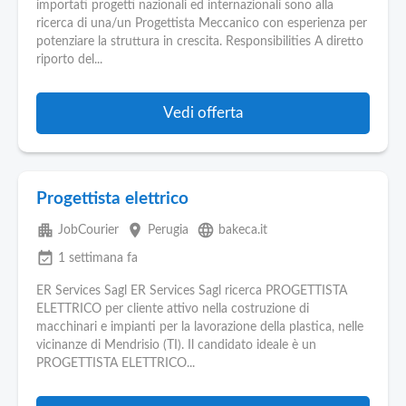
importati progetti nazionali ed internazionali sono alla
ricerca di una/un Progettista Meccanico con esperienza per
potenziare la struttura in crescita. Responsibilities A diretto
riporto del...
Vedi offerta
Progettista elettrico
apartment
place
language
JobCourier
Perugia
bakeca.it
event_available
1 settimana fa
ER Services Sagl ER Services Sagl ricerca PROGETTISTA
ELETTRICO per cliente attivo nella costruzione di
macchinari e impianti per la lavorazione della plastica, nelle
vicinanze di Mendrisio (TI). Il candidato ideale è un
PROGETTISTA ELETTRICO...