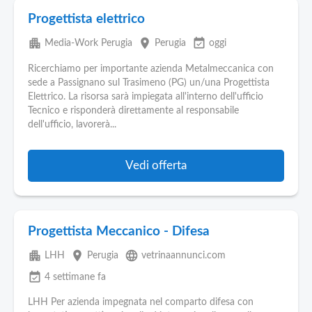
Progettista elettrico
apartment
place
event_available
Media-Work Perugia
Perugia
oggi
Ricerchiamo per importante azienda Metalmeccanica con
sede a Passignano sul Trasimeno (PG) un/una Progettista
Elettrico. La risorsa sarà impiegata all'interno dell'ufficio
Tecnico e risponderà direttamente al responsabile
dell'ufficio, lavorerà...
Vedi offerta
Progettista Meccanico - Difesa
apartment
place
language
LHH
Perugia
vetrinaannunci.com
event_available
4 settimane fa
LHH Per azienda impegnata nel comparto difesa con