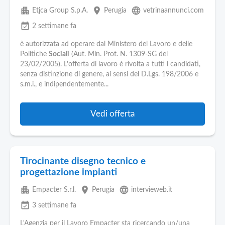
apartment
place
language
Etjca Group S.p.A.
Perugia
vetrinaannunci.com
event_available
2 settimane fa
è autorizzata ad operare dal Ministero del Lavoro e delle
Politiche
Sociali
(Aut. Min. Prot. N. 1309-SG del
23/02/2005). L'offerta di lavoro è rivolta a tutti i candidati,
senza distinzione di genere, ai sensi del D.Lgs. 198/2006 e
s.m.i., e indipendentemente...
Vedi offerta
Tirocinante disegno tecnico e
progettazione impianti
apartment
place
language
Empacter S.r.l.
Perugia
intervieweb.it
event_available
3 settimane fa
L'Agenzia per il Lavoro Empacter sta ricercando un/una