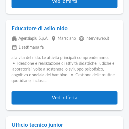
Vedi offerta
Educatore di asilo nido
apartment
place
language
Agenziapiù S.p.A.
Marsciano
intervieweb.it
event_available
1 settimana fa
alla vita del nido. Le attività principali comprenderanno:
• Ideazione e realizzazione di attività didattiche, ludiche e
laboratoriali volte a sostenere lo sviluppo psicofisico,
cognitivo e
sociale
del bambino; • Gestione delle routine
quotidiane, inclusa...
Vedi offerta
Ufficio tecnico junior