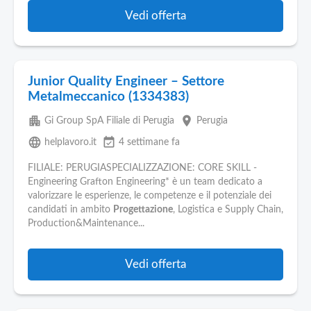
Vedi offerta
Junior Quality Engineer – Settore
Metalmeccanico (1334383)
apartment
place
Gi Group SpA Filiale di Perugia
Perugia
language
event_available
helplavoro.it
4 settimane fa
FILIALE: PERUGIASPECIALIZZAZIONE: CORE SKILL -
Engineering Grafton Engineering* è un team dedicato a
valorizzare le esperienze, le competenze e il potenziale dei
candidati in ambito
Progettazione
, Logistica e Supply Chain,
Production&Maintenance...
Vedi offerta