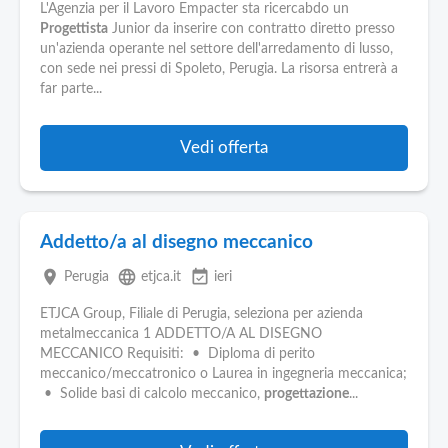
Pubblica
L'Agenzia per il Lavoro Empacter sta ricercabdo un
Offerte
Progettista
Junior da inserire con contratto diretto presso
un'azienda operante nel settore dell'arredamento di lusso,
con sede nei pressi di Spoleto, Perugia. La risorsa entrerà a
Area
far parte...
Aziende
Vedi offerta
Addetto/a al disegno meccanico
place
language
event_available
Perugia
etjca.it
ieri
ETJCA Group, Filiale di Perugia, seleziona per azienda
metalmeccanica 1 ADDETTO/A AL DISEGNO
MECCANICO Requisiti: • Diploma di perito
meccanico/meccatronico o Laurea in ingegneria meccanica;
• Solide basi di calcolo meccanico,
progettazione
...