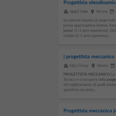
Progettista oleodinami
apartment
place
event_available
agap2 Italia
Verona
eccezionali rispetto al range indi
previa approvazione interna. Rang
junior
(1–3 anni esperienza): 28
middle (3–5 anni esperienza...
| progettista meccanico 
apartment
place
event_available
Etjca Group
Verona
PROGETTISTA
MECCANICO
La r
Tecnico e si occuperà della
proge
del miglioramento di quelli esisten
specifiche tecniche...
Progettista meccanico j