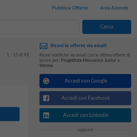
Pubblica Offerte
Area Aziende
Ricevi le offerte via email!
1 - 15 di 43
Ricevi notifiche via email con le ultime offerte di
lavoro per:
Progettista Meccanico Junior
a
Verona
Accedi con Google
Accedi con Facebook
Accedi con Linkedin
oppure