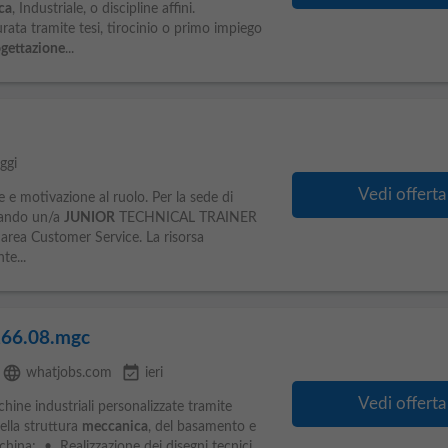
ca
, Industriale, o discipline affini.
ata tramite tesi, tirocinio o primo impiego
gettazione
...
ggi
Vedi offerta
 e motivazione al ruolo. Per la sede di
cando un/a
JUNIOR
TECHNICAL TRAINER
l'area Customer Service. La risorsa
te...
266.08.mgc
language
event_available
whatjobs.com
ieri
Vedi offerta
hine industriali personalizzate tramite
lla struttura
meccanica
, del basamento e
hina; • Realizzazione dei disegni tecnici