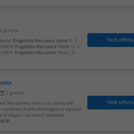
2 giorni fa
Vedi offerta
butivi:
Progettista
Meccanico
Junior
(1–3
32.000 €
Progettista
Meccanico
Middle (3–5
36.000 €
Progettista
Meccanico
Senior (5+
unior
ent_available
2 giorni fa
Vedi offerta
 Recruitment, ricerca per azienda del
andidarsi, è sufficiente leggere la seguente
si di allegare i documenti pertinenti.
NIOR
...