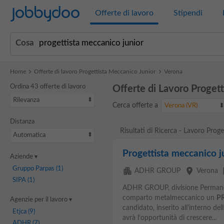
Jobbydoo
Offerte di lavoro
Stipendi
Cosa
Home
Offerte di lavoro Progettista Meccanico Junior
Verona
Ordina 43 offerte di lavoro
Offerte di Lavoro Proget
Rilevanza
Cerca offerte a
Verona (VR)
Distanza
Risultati di Ricerca - Lavoro Prog
Automatica
Progettista meccanico j
Aziende
Gruppo Parpas
(1)
apartment
place
ev
ADHR GROUP
Verona
SIPA
(1)
ADHR GROUP, divisione Permanent
comparto metalmeccanico un
P
Agenzie per il lavoro
candidato, inserito all'interno del
Etjca
(9)
avrà l’opportunità di crescere...
ADHR
(7)