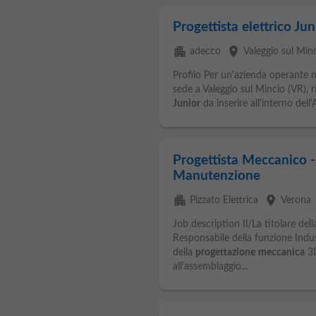
Progettista elettrico Jun
apartment
place
adecco
Valeggio sul Min
Profilo Per un'azienda operante n
sede a Valeggio sul Mincio (VR),
Junior
da inserire all'interno dell'
Progettista Meccanico -
Manutenzione
apartment
place
Pizzato Elettrica
Verona
Job description Il/La titolare del
Responsabile della funzione Indu
della
progettazione
meccanica
3D
all'assemblaggio...