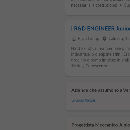
necessari alla costruzione; • Sup
| R&D ENGINEER Junior
apartment
place
Etjca Group
Caldiero
, 1
Hard Skills) Laurea triennale o ma
Industriale, o discipline affini. E
tirocinio o primo impiego in amb
Testing. Conoscenza...
Aziende che assumono a Ver
Gruppo Parpas
Progettista Meccanico Junior