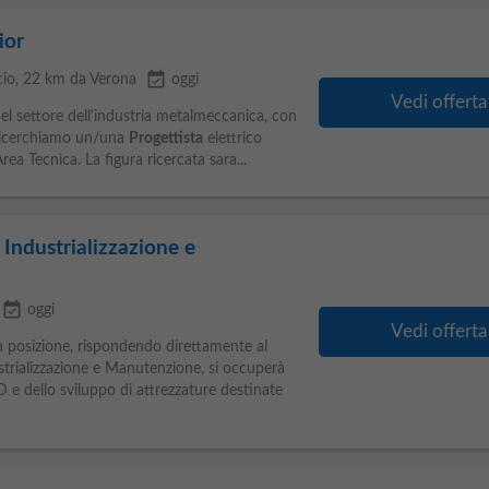
ior
event_available
cio
, 22 km da Verona
oggi
Vedi offerta
el settore dell'industria metalmeccanica, con
 ricerchiamo un/una
Progettista
elettrico
Area Tecnica. La figura ricercata sara...
 Industrializzazione e
event_available
oggi
Vedi offerta
la posizione, rispondendo direttamente al
strializzazione e Manutenzione, si occuperà
 e dello sviluppo di attrezzature destinate