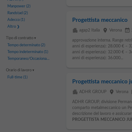
Manpower
(2)
Randstad
(2)
Progettista meccanico
Adecco
(1)
Altro
apartment
place
event_available
agap2 Italia
Verona
Tipo di contratto
approvazione interna. Range retri
Tempo determinato
(2)
anni di esperienza): 28.000 € – 
Tempo indeterminato
(1)
anni di esperienza): 32.000 € – 
anni di esperienza): 36.000...
Temporaneo/Occasionale
(1)
Orario di lavoro
Full-time
(1)
Progettista meccanico j
apartment
place
ev
ADHR GROUP
Verona
ADHR GROUP, divisione Permanent
comparto metalmeccanico un Per c
descrizione del lavoro e assicurar
PROGETTISTA
MECCANICO
JU