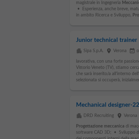
magistrale in Ingegneria
Meccani
• Esperienza, anche breve, matur
in ambito Ricerca e Sviluppo,
Pro
Junior technical trainer
apartment
place
event_available
Sipa S.p.A.
Verona
o
lavorativa, con una forte passione
Vittorio Veneto (TV), stiamo cer
che sarà inserito/a all'interno del
selezionata si occuperà, inizialmen
Mechanical designer-2
apartment
place
DRD Recruiting
Verona
Progettazione
meccanica
di macc
software CAD 3D; • Sviluppo de
dei componenti interni della macc