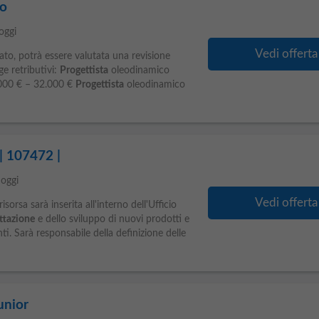
co
oggi
Vedi offerta
cato, potrà essere valutata una revisione
e retributivi:
Progettista
oleodinamico
.000 € – 32.000 €
Progettista
oleodinamico
| 107472 |
oggi
Vedi offerta
isorsa sarà inserita all'interno dell'Ufficio
ttazione
e dello sviluppo di nuovi prodotti e
ti. Sarà responsabile della definizione delle
unior