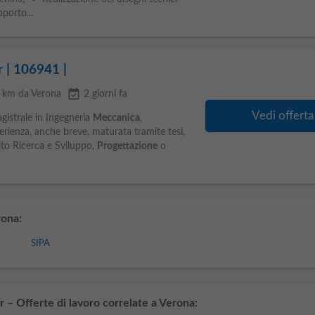
porto...
 | 106941 |
event_available
5 km da Verona
2 giorni fa
Vedi offerta
gistrale in Ingegneria
Meccanica
,
sperienza, anche breve, maturata tramite tesi,
ito Ricerca e Sviluppo,
Progettazione
o
ona:
SIPA
 – Offerte di lavoro correlate a Verona: