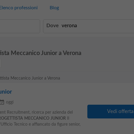
Elenco professioni
Blog
Dove
tista Meccanico Junior a Verona
ettista Meccanico Junior a Verona
unior
ent_available
oggi
Vedi offerta
 Recruitment, ricerca per azienda del
ROGETTISTA
MECCANICO
JUNIOR
Il
l’Ufficio Tecnico e affiancato da figure senior,