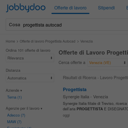
Jobbydoo
Offerte di lavoro
Stipendi
Cosa
Home
Offerte di lavoro Progettista Autocad
Venezia
Ordina 101 offerte di lavoro
Offerte di Lavoro Progett
Rilevanza
Cerca offerte a
Venezia (VE)
Distanza
Risultati di Ricerca - Lavoro Proget
Automatica
Progettista
Aziende
Synergie Italia
-
Venezia
Terna
(1)
Synergie Italia filiale di Treviso, ricer
Agenzie per il lavoro
dell’aria
PROGETTISTA
E DISEGNATORE
Adecco
(7)
oggi
MAW
(7)