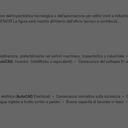
re dell'impiantistica tecnologica e dell'automazione per edifici civili e industri
R La figura sarà inserita all'interno dell'ufficio tecnico e contribuirà...
odinamica, preferibilmente nei settori machinery, impiantistico o industriale 
utoCAD
, Inventor, SolidWorks o equivalenti) • Conoscenza del software E³.se
elettrica (
AutoCAD
Electrical) • Conoscenza normativa sulla sicurezza • O
ua inglese a livello scritto e parlato • Buona capacità di lavorare in team • 