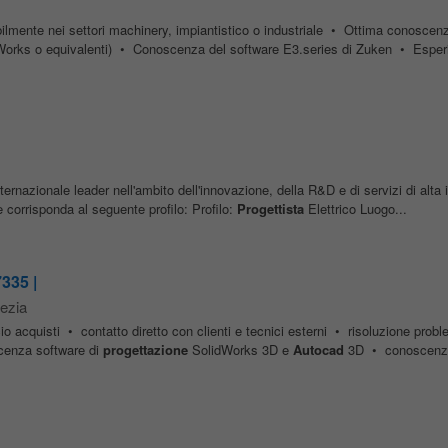
ilmente nei settori machinery, impiantistico o industriale • Ottima conoscenz
dWorks o equivalenti) • Conoscenza del software E3.series di Zuken • Esper
rnazionale leader nell'ambito dell'innovazione, della R&D e di servizi di alta 
e corrisponda al seguente profilo: Profilo:
Progettista
Elettrico Luogo...
7335 |
ezia
cio acquisti • contatto diretto con clienti e tecnici esterni • risoluzione probl
scenza software di
progettazione
SolidWorks 3D e
Autocad
3D • conoscenza