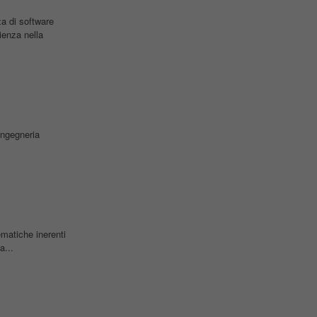
a di software
ienza nella
ingegneria
ematiche inerenti
...