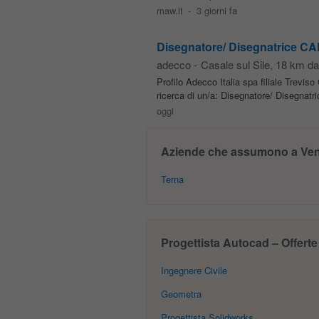
maw.it
-
3 giorni fa
Disegnatore/ Disegnatrice CA
adecco
-
Casale sul Sile
, 18 km da
Profilo Adecco Italia spa filiale Treviso
ricerca di un/a: Disegnatore/ Disegnatric
oggi
Aziende che assumono a Ven
Terna
Progettista Autocad – Offerte 
Ingegnere Civile
Geometra
Progettista Solidworks