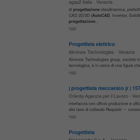
agap2 Italia
-
Venezia
di
progettazione
oleodinamica, preferib
CAD 2D/3D (
AutoCAD
, Inventor, Soli
progettazione
...
oggi
Progettista elettrico
Akronos Technologies
-
Venezia
Akronos Technologies group, società inte
tecnologica, è in cerca di una figura ch
oggi
| progettista meccanico jr | 15
Orienta Agenzia per il Lavoro
-
Ven
interfaccia con ufficio produzione e uffi
alla fase di collaudo Requisiti • cono
oggi
Progettista
Mazzonetto S.p.A.
-
Venezia