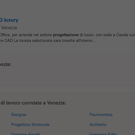
D luxury
 Venezia
 Office, per azienda nel settore
progettazione
di lusso, con sede a Casale sul S
e CAD La risorsa selezionata sara inserita all'interno...
ezia:
di lavoro correlate a Venezia:
Designer
Pavimentista
Progettista Strutturale
Architetto
Gestione Appalti
Ingegnere Edile