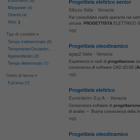
Eurointerim
(4)
Progettista elettrico senior
Manpower
(4)
S&you Italia
-
Venezia
Orienta
(4)
Per consolidata realtà operante nel setto
Altro
un/una:
PROGETTISTA
ELETTRICO SENIO
oggi
Tipo di contratto
Tempo indeterminato
(5)
Progettista oleodinamico
Temporaneo/Occasionale
(3)
agap2 Italia
-
Venezia
Apprendistato
(2)
Esperienza in ruoli di
progettazione
ole
Tempo determinato
(1)
conoscenza di software CAD 2D/3D (
A
oggi
Orario di lavoro
Full-time
(7)
Progettista elettrico
Eurointerim S.p.A.
-
Venezia
Conoscenza software di
progettazione
di analisi • Buona conoscenza della ling
oggi
Progettista oleodinamico