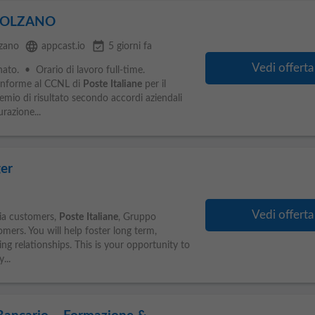
o BOLZANO
language
event_available
zano
appcast.io
5 giorni fa
Vedi offerta
ato. • Orario di lavoro full-time.
onforme al CCNL di
Poste
Italiane
per il
mio di risultato secondo accordi aziendali
razione...
er
Vedi offerta
ia customers,
Poste
Italiane
, Gruppo
mers. You will help foster long term,
ng relationships. This is your opportunity to
...