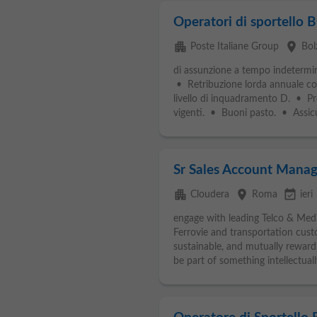
Operatori di sportell
apartment
place
Poste Italiane Group
Bol
di assunzione a tempo indetermin
• Retribuzione lorda annuale c
livello di inquadramento D. • Pre
vigenti. • Buoni pasto. • Assicu
Sr Sales Account Manag
apartment
place
event_available
Cloudera
Roma
ieri
engage with leading Telco & Med
Ferrovie and transportation custo
sustainable, and mutually rewardi
be part of something intellectually