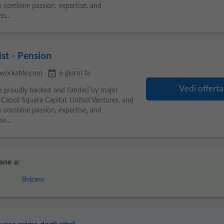
to combine passion, expertise, and
s...
st - Pension
event_available
workable.com
6 giorni fa
Vedi offerta
are proudly backed and funded by major
, Cabot Square Capital, United Ventures, and
to combine passion, expertise, and
s...
ane a:
Bolzano