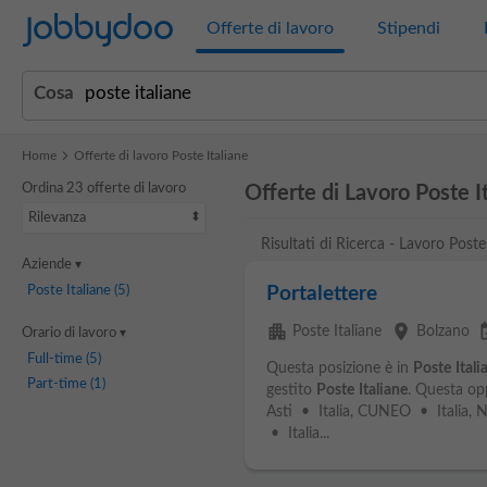
Jobbydoo
Offerte di lavoro
Stipendi
Cosa
Home
Offerte di lavoro Poste Italiane
Ordina 23 offerte di lavoro
Offerte di Lavoro Poste I
Rilevanza
Risultati di Ricerca - Lavoro Poste
Aziende
Poste Italiane
(5)
Portalettere
apartment
place
event
Poste Italiane
Bolzano
Orario di lavoro
Full-time
(5)
Questa posizione è in
Poste
Itali
Part-time
(1)
gestito
Poste
Italiane
. Questa opp
Asti • Italia, CUNEO • Italia, No
• Italia...