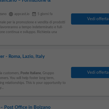
 Bancario – Formazione &
language
event_available
zano
appcast.io
5 giorni fa
Vedi offerta
ale per la promozione e vendita di prodotti
i lavoreranno a tempo indeterminato e full-
one continua e sviluppo. Richiesta una
r - Roma, Lazio, Italy
Vedi offerta
ia customers,
Poste
Italiane
, Gruppo
mers. You will help foster long term,
ng relationships. This is your opportunity to
...
– Post Office in Bolzano