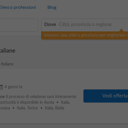
Elenco professioni
Blog
Dove
Inserisci una città o provincia per migliorare i 
taliane
 Italiane
_available
4 giorni fa
Vedi offerta
ane
Il processo di selezione sarà interamente
ortunità è disponibile in Aosta • Italia,
vara • Italia, Torino • Italia, Biella