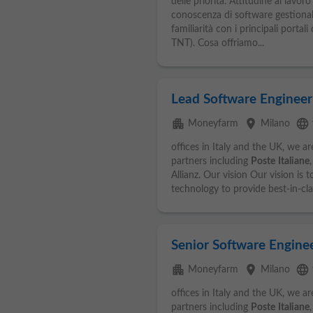
delle priorità. Attitudine al lavoro
conoscenza di software gestional
familiarità con i principali portal
TNT). Cosa offriamo...
Lead Software Engineer
apartment
place
language
Moneyfarm
Milano
offices in Italy and the UK, we 
partners including
Poste
Italiane
Allianz. Our vision Our vision is 
technology to provide best-in-clas
Senior Software Engine
apartment
place
language
Moneyfarm
Milano
offices in Italy and the UK, we 
partners including
Poste
Italiane