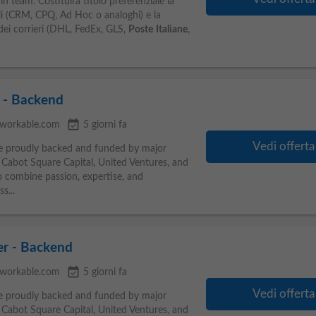
 in team. Costituirà titolo preferenziale la
i (CRM, CPQ, Ad Hoc o analoghi) e la
i dei corrieri (DHL, FedEx, GLS,
Poste
Italiane
,
 - Backend
event_available
workable.com
5 giorni fa
Vedi offerta
are proudly backed and funded by major
, Cabot Square Capital, United Ventures, and
to combine passion, expertise, and
s...
er - Backend
event_available
workable.com
5 giorni fa
Vedi offerta
are proudly backed and funded by major
, Cabot Square Capital, United Ventures, and