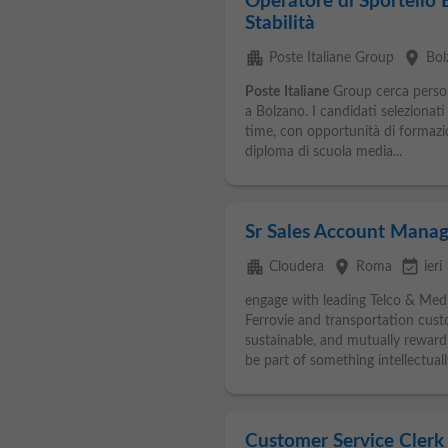
Operatore di Sportello
Stabilità
apartment
place
Poste Italiane Group
Bol
Poste
Italiane
Group cerca person
a Bolzano. I candidati selezionat
time, con opportunità di formazi
diploma di scuola media...
Sr Sales Account Manage
apartment
place
event_available
Cloudera
Roma
ieri
engage with leading Telco & Med
Ferrovie and transportation custo
sustainable, and mutually rewardi
be part of something intellectually
Customer Service Clerk 