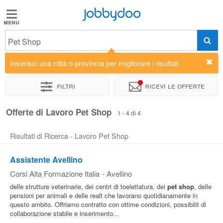
Jobbydoo
Jobbydoo
Pet Shop
Offerte
di
Inserisci una città o provincia per migliorare i risultati
lavoro
Filtri
Ricevi le offerte
Stipendi
Offerte di Lavoro Pet Shop
1 - 4 di 4
Risultati di Ricerca - Lavoro Pet Shop
Elenco
professioni
Assistente Avellino
Corsi Alta Formazione Italia
-
Avellino
Blog
delle strutture veterinarie, dei centri di toelettatura, dei
pet
shop
, delle
pensioni per animali e delle realt che lavorano quotidianamente in
questo ambito. Offriamo contratto con ottime condizioni, possibilit di
collaborazione stabile e inserimento...