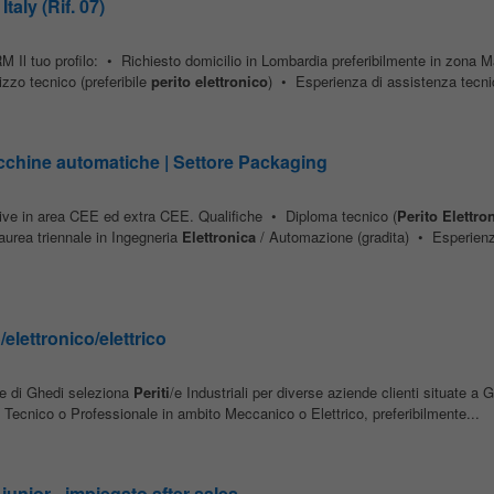
taly (Rif. 07)
 Il tuo profilo: • Richiesto domicilio in Lombardia preferibilmente in zona M
zzo tecnico (preferibile
perito
elettronico
) • Esperienza di assistenza tecni
cchine automatiche | Settore Packaging
ive in area CEE ed extra CEE. Qualifiche • Diploma tecnico (
Perito
Elettro
rea triennale in Ingegneria
Elettronica
/ Automazione (gradita) • Esperienz
elettronico/elettrico
le di Ghedi seleziona
Periti
/e Industriali per diverse aziende clienti situate a G
Tecnico o Professionale in ambito Meccanico o Elettrico, preferibilmente...
o junior - impiegato after sales