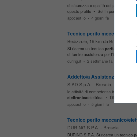
di sicurezza e qualità del progetto; • Ga
questo profilo • Sei in possesso di Di
appcast.io
-
4 giorni fa
Tecnico perito meccanico/ele
Bedizzole
, 16 km da Brescia
Si ricerca un tecnico
perito
meccanico
di fornire assistenza per l’installazion
during.it
-
2 settimane fa
Addetto/a Assistenza Tecnica 
SIAD S.p.A.
-
Brescia
le attività di competenza in base a pri
elettronica
/elettrica; • Dinamismo, cap
appcast.io
-
5 giorni fa
Tecnico perito meccanico/ele
DURING S.P.A.
-
Brescia
DURING S.P.A. Si ricerca un tecnico
p