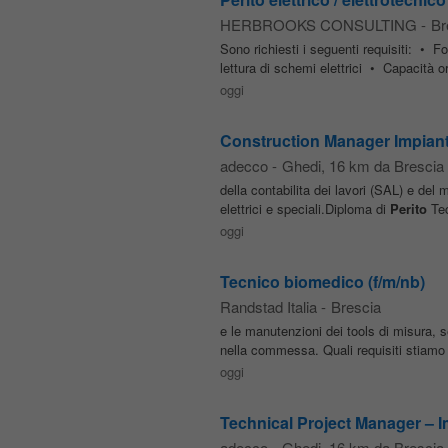
HERBROOKS CONSULTING
-
Br
Sono richiesti i seguenti requisiti: • F
lettura di schemi elettrici • Capacità o
oggi
Construction Manager Impianti
adecco
-
Ghedi
, 16 km da Brescia
della contabilita dei lavori (SAL) e del
elettrici e speciali.Diploma di
Perito
Tec
oggi
Tecnico biomedico (f/m/nb)
Randstad Italia
-
Brescia
e le manutenzioni dei tools di misura, s
nella commessa. Quali requisiti stiam
oggi
Technical Project Manager – I
adecco
-
Ghedi
, 16 km da Brescia