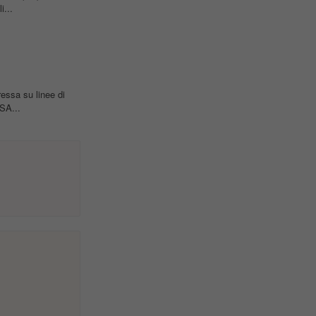
i...
ressa su linee di
SA...