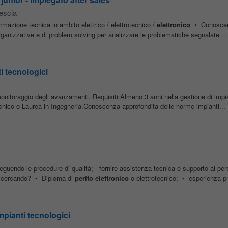
escia
ormazione tecnica in ambito elettrico / elettrotecnico /
elettronico
• Conoscenz
rganizzative e di problem solving per analizzare le problematiche segnalate...
 tecnologici
 monitoraggio degli avanzamenti. Requisiti:Almeno 3 anni nella gestione di impia
nico o Laurea in Ingegneria.Conoscenza approfondita delle norme impianti...
eguendo le procedure di qualità; - fornire assistenza tecnica e supporto al per
o cercando? • Diploma di
perito
elettronico
o elettrotecnico; • esperienza pr
mpianti tecnologici