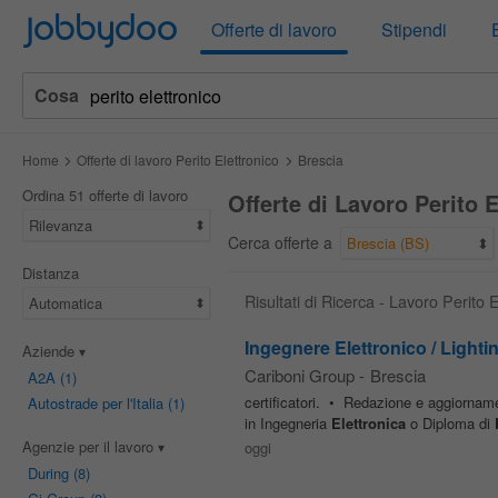
Jobbydoo
Offerte di lavoro
Stipendi
Cosa
Home
Offerte di lavoro Perito Elettronico
Brescia
Ordina 51 offerte di lavoro
Offerte di Lavoro Perito 
Rilevanza
Cerca offerte a
Brescia (BS)
Distanza
Risultati di Ricerca - Lavoro Perito 
Automatica
Ingegnere Elettronico / Lighti
Aziende
Cariboni Group
-
Brescia
A2A
(1)
certificatori. • Redazione e aggiorname
Autostrade per l'Italia
(1)
in Ingegneria
Elettronica
o Diploma di
Agenzie per il lavoro
oggi
During
(8)