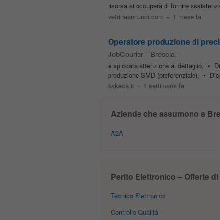
risorsa si occuperà di fornire assistenza
vetrinaannunci.com
-
1 mese fa
Operatore produzione di prec
JobCourier
-
Brescia
e spiccata attenzione al dettaglio, • D
produzione SMD (preferenziale), • Disp
bakeca.it
-
1 settimana fa
Aziende che assumono a Bre
A2A
Perito Elettronico – Offerte di
Tecnico Elettronico
Controllo Qualità