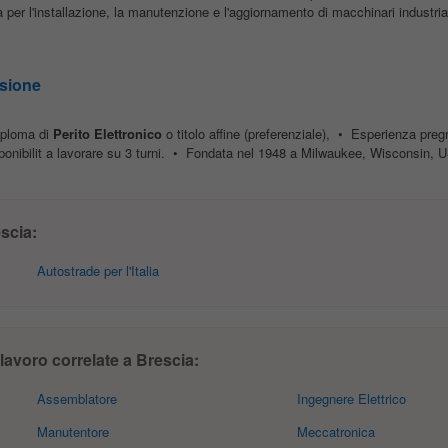
 per l'installazione, la manutenzione e l'aggiornamento di macchinari industrial
isione
iploma di
Perito
Elettronico
o titolo affine (preferenziale), • Esperienza preg
onibilit a lavorare su 3 turni. • Fondata nel 1948 a Milwaukee, Wisconsin, U
scia:
Autostrade per l'Italia
 lavoro correlate a Brescia:
Assemblatore
Ingegnere Elettrico
Manutentore
Meccatronica