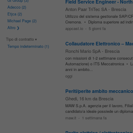
Gi Group
(3)
Field Service Engineer - North I
Adecco
(2)
Anton Paar TriTec SA
-
Brescia
Etjca
(2)
Utilizzo del sistema gestionale SAP/CRM
Michael Page
(2)
Cremona. • Diploma superiore ad indiri
Altro
appcast.io
-
5 giorni fa
Tipo di contratto
Collaudatore Elettronico – Ma
Tempo indeterminato
(1)
Ronchi Mario SpA
-
Brescia
con missioni di 1-2 settimane consecut
Automazione) o ITS Meccatronica • Lau
anni in ambito...
oggi
Periti/perite ambito meccanico/
Ghedi
, 16 km da Brescia
MAW S.p.A. agenzia per il lavoro, Filia
candidato/a ideale possiede un diploma 
maw.it
-
1 settimana fa
Perito elettrico / elettrotecnic