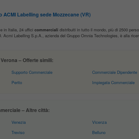
co ACMI Labelling sede Mozzecane (VR)
 in Italia, 24 uffici
commerciali
distribuiti in tutto il mondo, più di 2500 pers
&D. Acmi Labelling S.p.A., azienda del Gruppo Omnia Technologies, è alla ricer
erona – Offerte simili:
Supporto Commerciale
Commerciale Dipendente
Perito
Impiegata Commerciale
erciale – Altre città:
Venezia
Vicenza
Treviso
Belluno