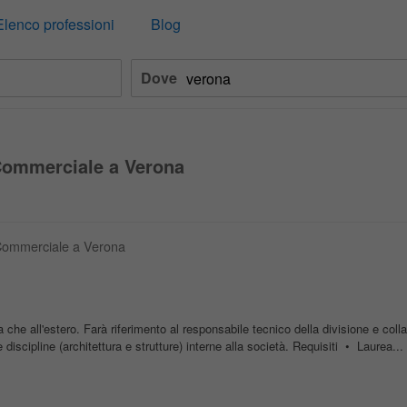
Elenco professioni
Blog
Dove
 Commerciale a Verona
o Commerciale a Verona
ia che all'estero. Farà riferimento al responsabile tecnico della divisione e coll
iscipline (architettura e strutture) interne alla società. Requisiti • Laurea...