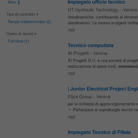
Impiegato ufficio tecnico
Altro
HT Hydraulic Technology
-
Verona
Tipo di contratto
oleodinamiche, contribuendo al dimensio
Tempo indeterminato
(2)
oleodinamici. La risorsa svolgerà inoltre
oggi
Orario di lavoro
Full-time
(1)
Tecnico computista
AI Progetti
-
Verona
AI Progetti S.r.l. è una società di proge
realizzazione di opere civili,
commercia
oggi
| Junior Electrical Project Eng
Etjca Group
-
Verona
per le richieste di approvvigionamento e
• Partecipare ai sopralluoghi tecnici ne
oggi
Impiegato Tecnico di Filiale