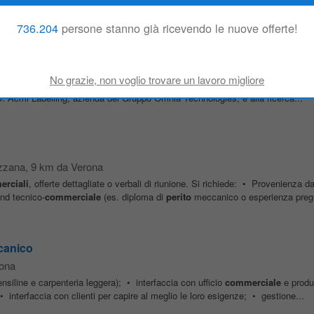
736.204
persone stanno già ricevendo le nuove offerte!
belling sede Mozzecane (VR)
 in Italia, 24 uffici
commerciali
distribuiti in tutto il mondo, più di 2500 pers
&D. Acmi Labelling, azienda del Gruppo Omnia Technologies, è alla ricerca...
zzana
, 9 km da Verona
rciali
, offerte dettagliate o verbali di riunione. Si richiede: • Provenienza d
nd tecnico-
commerciale
(es. diploma di
perito
meccanico o esperienza pregr
canico
rona
pensiline e carpenteria leggera); • interfaccia con ufficio
commerciale
e produz
• interfaccia con clienti per capire al meglio le loro esigenze; • gestione...