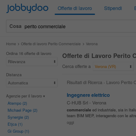
Jobbydoo
Offerte di lavoro
Stipendi
Cosa
Home
Offerte di lavoro Perito Commerciale
Verona
Ordina 16 offerte di lavoro
Offerte di Lavoro Perito
Rilevanza
Cerca offerte a
Verona (VR)
Distanza
Risultati di Ricerca - Lavoro Perit
Automatica
Ingegnere elettrico
Agenzie per il lavoro
C-HUB Srl
-
Verona
Atempo
(2)
commerciale
ed industriale, sia in Ital
Michael Page
(2)
team BIM MEP, interagendo con le altre d
Synergie
(2)
oggi
Etjca
(1)
Gi Group
(1)