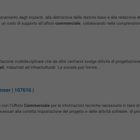
namento degli impianti, alla definizione delle distinte base e alla redazione 
 un ruolo di supporto all’ufficio
commerciale
, collaborando nella comprension
ttazione multidisciplinare che da oltre vent'anni svolge attività di progettazione
li
, industriali ed infrastrutturali. La società può fornire...
ineer | 107616 |
 con l’Ufficio
Commerciale
per le informazioni tecniche necessarie in fase di 
cessari alla corretta impostazione del progetto e delle attività software, di pro