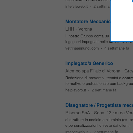
intervieweb.it
-
2 settimane fa
Montatore Meccanico ACMI La
LHH
-
Verona
Il nostro Gruppo conta 39 sedi produttive
ingegneri impegnati nelle attività di R
vetrinaannunci.com
-
4 settimane fa
Impiegato/a Generico
Atempo spa Filiale di Verona
-
Gre
Redazione di preventivi tecnici e
comme
formativo o professionale con backgrou
helplavoro.it
-
2 settimane fa
Disegnatore / Progettista mec
Risorse SpA
-
Sona
, 13 km da Ve
di strutture in acciaio e alluminio (es. 
e personalizzazioni chieste dai clienti; 
intervieweb.it
-
2 settimane fa