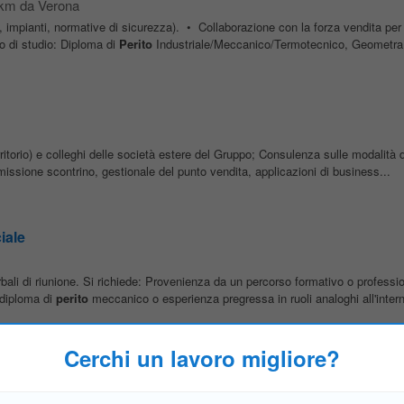
 km da Verona
i, impianti, normative di sicurezza). • Collaborazione con la forza vendita per la
lo di studio: Diploma di
Perito
Industriale/Meccanico/Termotecnico, Geometra.
itorio) e colleghi delle società estere del Gruppo; Consulenza sulle modalità di
emissione scontrino, gestionale del punto vendita, applicazioni di business...
iale
erbali di riunione. Si richiede: Provenienza da un percorso formativo o professi
diploma di
perito
meccanico o esperienza pregressa in ruoli analoghi all'interno
Cerchi un lavoro migliore?
o