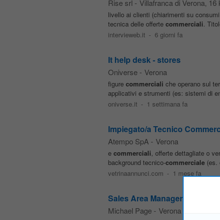
Rise srl
-
Villafranca di Verona
, 16
livello ai clienti (chiarimenti su consum
tecnica delle offerte
commerciali
. Tito
intervieweb.it
-
6 giorni fa
It help desk - stores
Oniverse
-
Verona
figure
commerciali
che operano sul terr
applicativi e strumenti (es: sistemi di 
oniverse.it
-
1 settimana fa
Impiegato/a Tecnico Commerc
Atempo SpA
-
Verona
e
commerciali
, offerte dettagliate o v
background tecnico-
commerciale
(es. 
vetrinaannunci.com
-
1 mese fa
Sales Area Manager - Trivenet
Michael Page
-
Verona