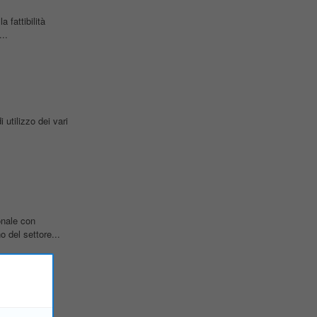
 fattibilità
..
 utilizzo dei vari
onale con
 del settore...