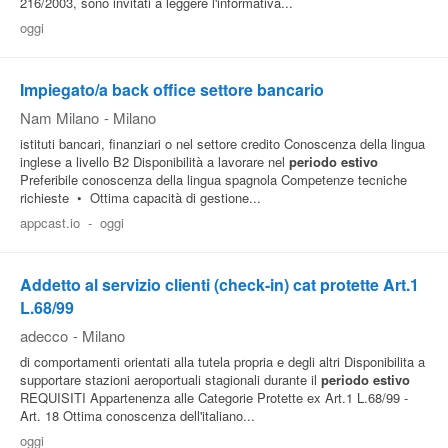
216/2003, sono invitati a leggere l'informativa...
oggi
Impiegato/a back office settore bancario
Nam Milano
-
Milano
istituti bancari, finanziari o nel settore credito Conoscenza della lingua
inglese a livello B2 Disponibilità a lavorare nel
periodo
estivo
Preferibile conoscenza della lingua spagnola Competenze tecniche
richieste • Ottima capacità di gestione...
appcast.io
-
oggi
Addetto al servizio clienti (check-in) cat protette Art.1
L.68/99
adecco
-
Milano
di comportamenti orientati alla tutela propria e degli altri Disponibilita a
supportare stazioni aeroportuali stagionali durante il
periodo
estivo
REQUISITI Appartenenza alle Categorie Protette ex Art.1 L.68/99 -
Art. 18 Ottima conoscenza dell'italiano...
oggi