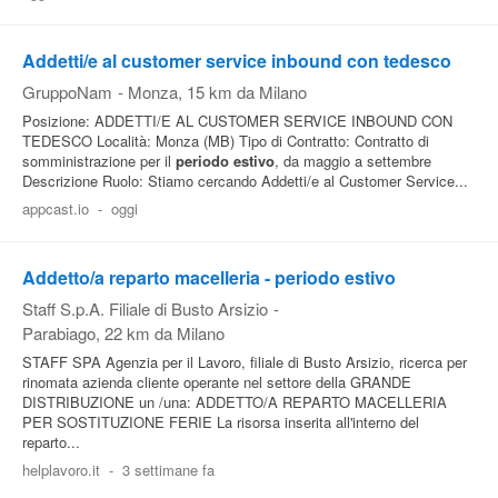
Addetti/e al customer service inbound con tedesco
GruppoNam
-
Monza
, 15 km da Milano
Posizione: ADDETTI/E AL CUSTOMER SERVICE INBOUND CON
TEDESCO Località: Monza (MB) Tipo di Contratto: Contratto di
somministrazione per il
periodo
estivo
, da maggio a settembre
Descrizione Ruolo: Stiamo cercando Addetti/e al Customer Service...
appcast.io
-
oggi
Addetto/a reparto macelleria - periodo estivo
Staff S.p.A. Filiale di Busto Arsizio
-
Parabiago
, 22 km da Milano
STAFF SPA Agenzia per il Lavoro, filiale di Busto Arsizio, ricerca per
rinomata azienda cliente operante nel settore della GRANDE
DISTRIBUZIONE un /una: ADDETTO/A REPARTO MACELLERIA
PER SOSTITUZIONE FERIE La risorsa inserita all'interno del
reparto...
helplavoro.it
-
3 settimane fa