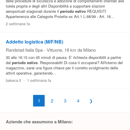
delle procedure di sicurezza e adozione di comportamenti orientati alla
tutela propria e degli altri Disponibilità a supportare stazioni
aeroportuali stagionali durante il
periodo
estivo
REQUISITI
Appartenenza alle Categorie Protette ex Art.1 L.68/99 - Art. 18...
2 settimane fa
Addetto logistica (M/F/NB)
Randstad Italia Spa
-
Vittuone
, 18 km da Milano
30 alle 16:15 con 45 minuti di pausa. E' richiesta disponibilit a partire
dal
periodo
estivo
. Responsabilit Di cosa ti occuperai? All'interno del
magazzino, sarai una figura chiave per il corretto svolgimento delle
attivit operative, garantendo...
bakeca.it
-
1 settimana fa
1
2
3
4
Aziende che assumono a Milano: