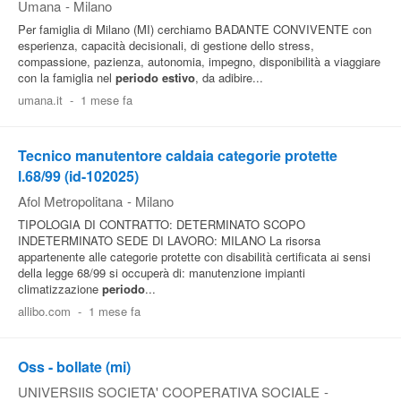
Umana
-
Milano
Per famiglia di Milano (MI) cerchiamo BADANTE CONVIVENTE con
esperienza, capacità decisionali, di gestione dello stress,
compassione, pazienza, autonomia, impegno, disponibilità a viaggiare
con la famiglia nel
periodo
estivo
, da adibire...
umana.it
-
1 mese fa
Tecnico manutentore caldaia categorie protette
l.68/99 (id-102025)
Afol Metropolitana
-
Milano
TIPOLOGIA DI CONTRATTO: DETERMINATO SCOPO
INDETERMINATO SEDE DI LAVORO: MILANO La risorsa
appartenente alle categorie protette con disabilità certificata ai sensi
della legge 68/99 si occuperà di: manutenzione impianti
climatizzazione
periodo
...
allibo.com
-
1 mese fa
Oss - bollate (mi)
UNIVERSIIS SOCIETA' COOPERATIVA SOCIALE
-