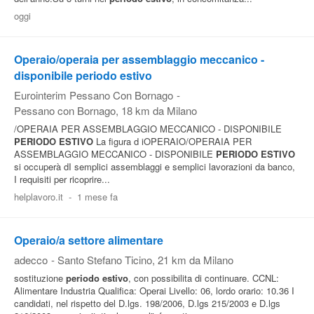
oggi
Pubblica
Offerte
Operaio/operaia per assemblaggio meccanico -
disponibile periodo estivo
Area
Eurointerim Pessano Con Bornago
-
Aziende
Pessano con Bornago
, 18 km da Milano
/OPERAIA PER ASSEMBLAGGIO MECCANICO - DISPONIBILE
PERIODO
ESTIVO
La figura d iOPERAIO/OPERAIA PER
ASSEMBLAGGIO MECCANICO - DISPONIBILE
PERIODO
ESTIVO
si occuperà dI semplici assemblaggi e semplici lavorazioni da banco,
I requisiti per ricoprire...
helplavoro.it
-
1 mese fa
Operaio/a settore alimentare
adecco
-
Santo Stefano Ticino
, 21 km da Milano
sostituzione
periodo
estivo
, con possibilita di continuare. CCNL:
Alimentare Industria Qualifica: Operai Livello: 06, lordo orario: 10.36 I
candidati, nel rispetto del D.lgs. 198/2006, D.lgs 215/2003 e D.lgs