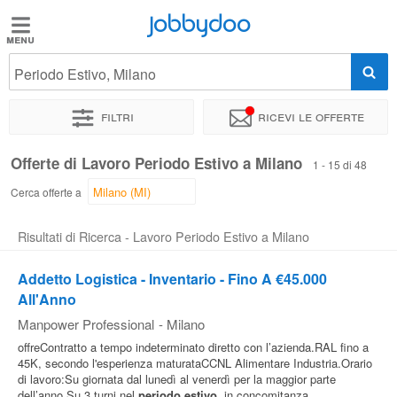
Jobbydoo
Jobbydoo
Periodo Estivo, Milano
Offerte
di
Filtri
Ricevi le offerte
lavoro
Offerte di Lavoro Periodo Estivo a Milano
1 - 15 di 48
Stipendi
Cerca offerte a
Risultati di Ricerca - Lavoro Periodo Estivo a Milano
Elenco
professioni
Addetto Logistica - Inventario - Fino A €45.000
All'Anno
Manpower Professional
-
Milano
Blog
offreContratto a tempo indeterminato diretto con l’azienda.RAL fino a
45K, secondo l'esperienza maturataCCNL Alimentare Industria.Orario
di lavoro:Su giornata dal lunedì al venerdì per la maggior parte
dell’anno.Su 3 turni nel
periodo
estivo
, in concomitanza...