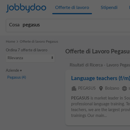
Jobbydoo
Offerte di lavoro
Stipendi
Cosa
Home
Offerte di lavoro Pegasus
Ordina 7 offerte di lavoro
Offerte di Lavoro Pegasu
Rilevanza
Risultati di Ricerca - Lavoro Pega
Aziende
Pegasus
(4)
Language teachers (f/m
apartment
place
language
PEGASUS
Bolzano
PEGASUS
is market leader in Sou
professional language training. 
teachers, we are the largest prov
trainings Our main...