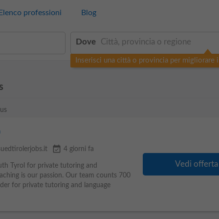
Elenco professioni
Blog
Dove
Inserisci una città o provincia per migliorare i 
s
sus
)
event_available
suedtirolerjobs.it
4 giorni fa
Vedi offerta
th Tyrol for private tutoring and
Teaching is our passion. Our team counts 700
ider for private tutoring and language