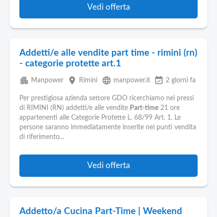
Vedi offerta
Addetti/e alle vendite part time - rimini (rn)
- categorie protette art.1
apartment
place
language
event_available
Manpower
Rimini
manpower.it
2 giorni fa
Per prestigiosa azienda settore GDO ricerchiamo nei pressi
di RIMINI (RN) addetti/e alle vendite
Part-time
21 ore
appartenenti alle Categorie Protette L. 68/99 Art. 1. Le
persone saranno immediatamente inserite nei punti vendita
di riferimento...
Vedi offerta
Addetto/a Cucina Part-Time | Weekend