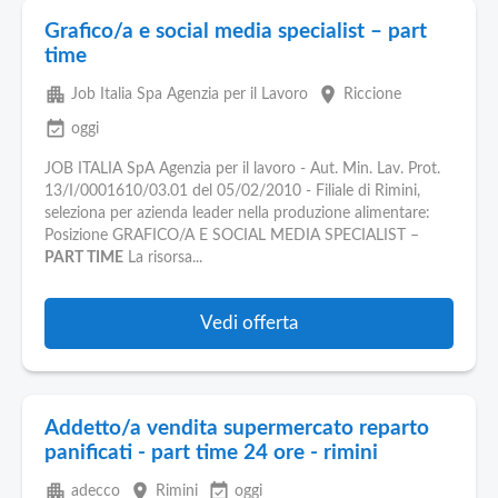
Grafico/a e social media specialist – part
time
apartment
place
Job Italia Spa Agenzia per il Lavoro
Riccione
event_available
oggi
JOB ITALIA SpA Agenzia per il lavoro - Aut. Min. Lav. Prot.
13/I/0001610/03.01 del 05/02/2010 - Filiale di Rimini,
seleziona per azienda leader nella produzione alimentare:
Posizione GRAFICO/A E SOCIAL MEDIA SPECIALIST –
PART TIME
La risorsa...
Vedi offerta
Addetto/a vendita supermercato reparto
panificati - part time 24 ore - rimini
apartment
place
event_available
adecco
Rimini
oggi