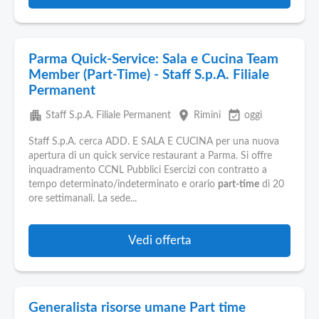
Parma Quick-Service: Sala e Cucina Team
Member (Part-Time) - Staff S.p.A. Filiale
Permanent
apartment
place
event_available
Staff S.p.A. Filiale Permanent
Rimini
oggi
Staff S.p.A. cerca ADD. E SALA E CUCINA per una nuova
apertura di un quick service restaurant a Parma. Si offre
inquadramento CCNL Pubblici Esercizi con contratto a
tempo determinato/indeterminato e orario
part-time
di 20
ore settimanali. La sede...
Vedi offerta
Generalista risorse umane Part time