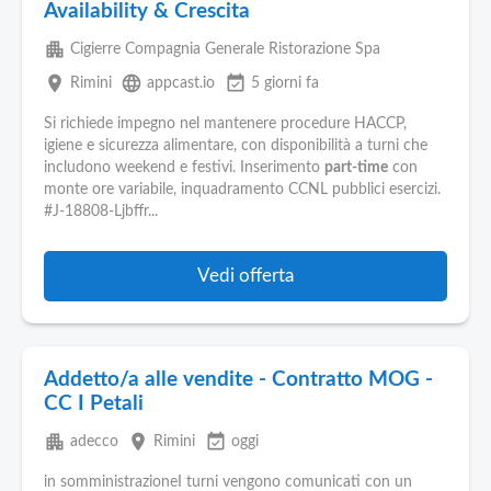
Availability & Crescita
apartment
Cigierre Compagnia Generale Ristorazione Spa
place
language
event_available
Rimini
appcast.io
5 giorni fa
Si richiede impegno nel mantenere procedure HACCP,
igiene e sicurezza alimentare, con disponibilità a turni che
includono weekend e festivi. Inserimento
part-time
con
monte ore variabile, inquadramento CCNL pubblici esercizi.
#J-18808-Ljbffr...
Vedi offerta
Addetto/a alle vendite - Contratto MOG -
CC I Petali
apartment
place
event_available
adecco
Rimini
oggi
in somministrazioneI turni vengono comunicati con un