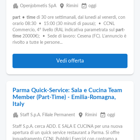
apartment
place
event_available
Openjobmetis SpA
Rimini
oggi
part • time
di 30 ore settimanali, dal lunedì al venerdì, con
orario 08:30 • 15:00 (30 minuti di pausa); • CCNL
Commercio, 4° livello (RAL indicativa parametrata sul
part-
time
20000€); • Sede di lavoro: Cesena (FC). L’annuncio è
rivolto a tutte le persone...
Vedi offerta
Parma Quick-Service: Sala e Cucina Team
Member (Part-Time) - Emilia-Romagna,
Italy
apartment
place
event_available
Staff S.p.A. Filiale Permanent
Rimini
oggi
Staff S.p.A. cerca ADD. E SALA E CUCINA per una nuova
apertura di un quick service restaurant a Parma. Si offre
inquadramento CCNL Pubblici Esercizi con contratto a