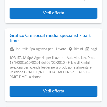
Pubblica
Offerte
Vedi offerta
Area
Aziende
Grafico/a e social media specialist - part
time
apartment
place
event_available
Job Italia Spa Agenzia per il Lavoro
Rimini
oggi
JOB ITALIA SpA Agenzia per il lavoro - Aut. Min. Lav. Prot.
13/I/0001610/03.01 del 05/02/2010 - Filiale di Rimini,
seleziona per azienda leader nella produzione alimentare:
Posizione GRAFICO/A E SOCIAL MEDIA SPECIALIST –
PART TIME
La risorsa...
Vedi offerta