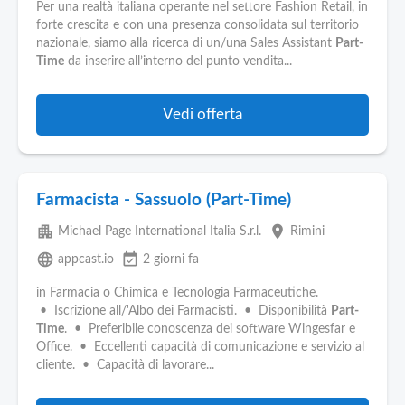
Per una realtà italiana operante nel settore Fashion Retail, in
forte crescita e con una presenza consolidata sul territorio
nazionale, siamo alla ricerca di un/una Sales Assistant
Part-
Time
da inserire all’interno del punto vendita...
Vedi offerta
Farmacista - Sassuolo (Part-Time)
apartment
place
Michael Page International Italia S.r.l.
Rimini
language
event_available
appcast.io
2 giorni fa
in Farmacia o Chimica e Tecnologia Farmaceutiche.
• Iscrizione all/'Albo dei Farmacisti. • Disponibilità
Part-
Time
. • Preferibile conoscenza dei software Wingesfar e
Office. • Eccellenti capacità di comunicazione e servizio al
cliente. • Capacità di lavorare...