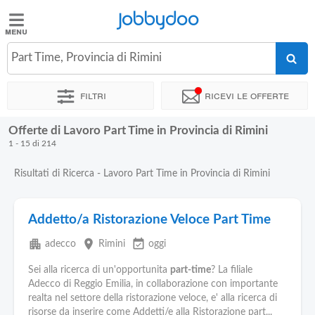
Jobbydoo
Jobbydoo
Part Time, Provincia di Rimini
Offerte
di
Filtri
Ricevi le offerte
lavoro
Offerte di Lavoro Part Time in Provincia di Rimini
Stipendi
1 - 15 di 214
Risultati di Ricerca - Lavoro Part Time in Provincia di Rimini
Elenco
professioni
Addetto/a Ristorazione Veloce Part Time
Blog
apartment
place
event_available
adecco
Rimini
oggi
Sei alla ricerca di un'opportunita
part-time
? La filiale
Adecco di Reggio Emilia, in collaborazione con importante
realta nel settore della ristorazione veloce, e' alla ricerca di
risorse da inserire come Addetti/e alla Ristorazione part...