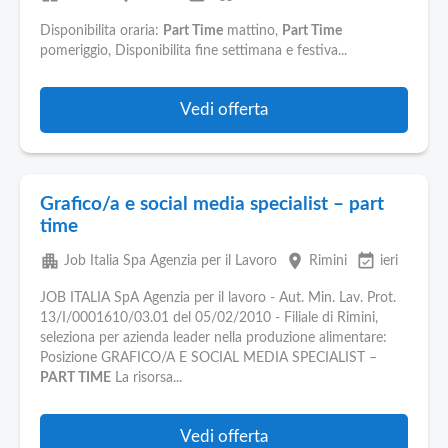
Disponibilita oraria:
Part Time
mattino,
Part Time
pomeriggio, Disponibilita fine settimana e festiva...
Vedi offerta
Grafico/a e social media specialist – part
time
apartment
place
event_available
Job Italia Spa Agenzia per il Lavoro
Rimini
ieri
JOB ITALIA SpA Agenzia per il lavoro - Aut. Min. Lav. Prot.
13/I/0001610/03.01 del 05/02/2010 - Filiale di Rimini,
seleziona per azienda leader nella produzione alimentare:
Posizione GRAFICO/A E SOCIAL MEDIA SPECIALIST –
PART TIME
La risorsa...
Vedi offerta