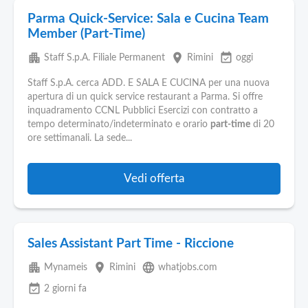
Parma Quick-Service: Sala e Cucina Team
Member (Part-Time)
apartment
place
event_available
Staff S.p.A. Filiale Permanent
Rimini
oggi
Staff S.p.A. cerca ADD. E SALA E CUCINA per una nuova
apertura di un quick service restaurant a Parma. Si offre
inquadramento CCNL Pubblici Esercizi con contratto a
tempo determinato/indeterminato e orario
part-time
di 20
ore settimanali. La sede...
Vedi offerta
Sales Assistant Part Time - Riccione
apartment
place
language
Mynameis
Rimini
whatjobs.com
event_available
2 giorni fa