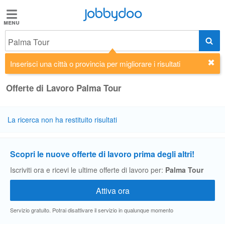
Jobbydoo
Jobbydoo
Palma Tour
Offerte
di
Inserisci una città o provincia per migliorare i risultati
lavoro
Offerte di Lavoro Palma Tour
Stipendi
La ricerca non ha restituito risultati
Elenco
professioni
Scopri le nuove offerte di lavoro prima degli altri!
Iscriviti ora e ricevi le ultime offerte di lavoro per:
Palma Tour
Blog
Servizio gratuito. Potrai disattivare il servizio in qualunque momento