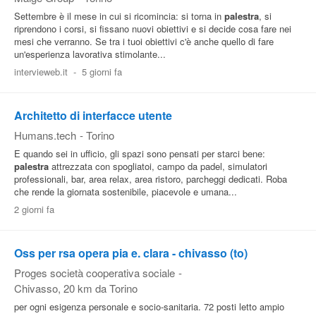
Settembre è il mese in cui si ricomincia: si torna in
palestra
, si
riprendono i corsi, si fissano nuovi obiettivi e si decide cosa fare nei
mesi che verranno. Se tra i tuoi obiettivi c'è anche quello di fare
un'esperienza lavorativa stimolante...
intervieweb.it
-
5 giorni fa
Architetto di interfacce utente
Humans.tech
-
Torino
E quando sei in ufficio, gli spazi sono pensati per starci bene:
palestra
attrezzata con spogliatoi, campo da padel, simulatori
professionali, bar, area relax, area ristoro, parcheggi dedicati. Roba
che rende la giornata sostenibile, piacevole e umana...
2 giorni fa
Oss per rsa opera pia e. clara - chivasso (to)
Proges società cooperativa sociale
-
Chivasso
, 20 km da Torino
per ogni esigenza personale e socio-sanitaria. 72 posti letto ampio