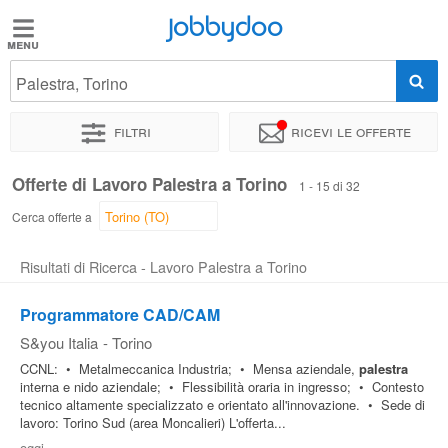
Jobbydoo
Jobbydoo
Palestra, Torino
Offerte
di
Filtri
Ricevi le offerte
lavoro
Offerte di Lavoro Palestra a Torino
1 - 15 di 32
Stipendi
Cerca offerte a
Risultati di Ricerca - Lavoro Palestra a Torino
Elenco
professioni
Programmatore CAD/CAM
S&you Italia
-
Torino
Blog
CCNL: • Metalmeccanica Industria; • Mensa aziendale,
palestra
interna e nido aziendale; • Flessibilità oraria in ingresso; • Contesto
tecnico altamente specializzato e orientato all'innovazione. • Sede di
lavoro: Torino Sud (area Moncalieri) L'offerta...
oggi