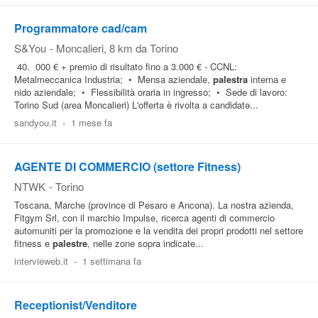
Programmatore cad/cam
S&You
-
Moncalieri
, 8 km da Torino
40. 000 € + premio di risultato fino a 3.000 € - CCNL:
Metalmeccanica Industria; • Mensa aziendale,
palestra
interna e
nido aziendale; • Flessibilità oraria in ingresso; • Sede di lavoro:
Torino Sud (area Moncalieri) L'offerta è rivolta a candidatə...
sandyou.it
-
1 mese fa
AGENTE DI COMMERCIO (settore Fitness)
NTWK
-
Torino
Toscana, Marche (province di Pesaro e Ancona). La nostra azienda,
Fitgym Srl, con il marchio Impulse, ricerca agenti di commercio
automuniti per la promozione e la vendita dei propri prodotti nel settore
fitness e
palestre
, nelle zone sopra indicate...
intervieweb.it
-
1 settimana fa
Receptionist/Venditore