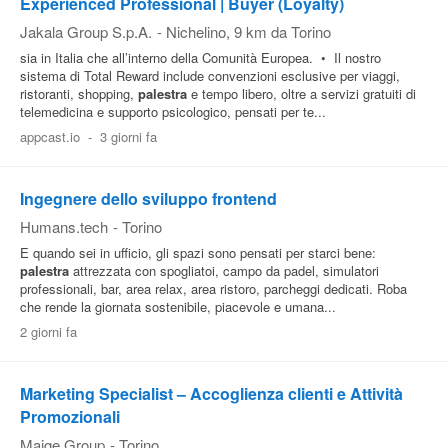
Experienced Professional | Buyer (Loyalty)
Jakala Group S.p.A.
-
Nichelino
, 9 km da Torino
sia in Italia che all’interno della Comunità Europea. • Il nostro
sistema di Total Reward include convenzioni esclusive per viaggi,
ristoranti, shopping,
palestra
e tempo libero, oltre a servizi gratuiti di
telemedicina e supporto psicologico, pensati per te...
appcast.io
-
3 giorni fa
Ingegnere dello sviluppo frontend
Humans.tech
-
Torino
E quando sei in ufficio, gli spazi sono pensati per starci bene:
palestra
attrezzata con spogliatoi, campo da padel, simulatori
professionali, bar, area relax, area ristoro, parcheggi dedicati. Roba
che rende la giornata sostenibile, piacevole e umana...
2 giorni fa
Marketing Specialist – Accoglienza clienti e Attività
Promozionali
Maige Group
-
Torino