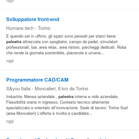
Pubblica
Offerte
Sviluppatore front-end
Humans.tech
-
Torino
E quando sei in ufficio, gli spazi sono pensati per starci bene:
Area
palestra
attrezzata con spogliatoi, campo da padel, simulatori
Aziende
professionali, bar, area relax, area ristoro, parcheggi dedicati. Roba
che rende la giornata sostenibile, piacevole e umana...
oggi
Programmatore CAD/CAM
S&you Italia
-
Moncalieri
, 8 km da Torino
Industria; Mensa aziendale ,
palestra
interna e nido aziendale;
Flessibilità oraria in ingresso; Contesto tecnico altamente
specializzato e orientato all’innovazione. Sede di lavoro: Torino Sud
(area Moncalieri) L'offerta è rivolta a candidatə...
oggi