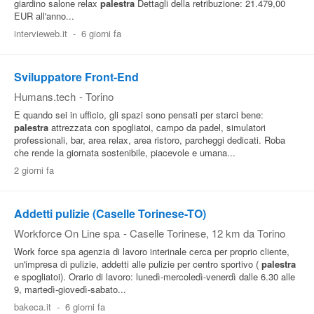
giardino salone relax
palestra
Dettagli della retribuzione: 21.479,00
EUR all'anno...
intervieweb.it
-
6 giorni fa
Sviluppatore Front-End
Humans.tech
-
Torino
E quando sei in ufficio, gli spazi sono pensati per starci bene:
palestra
attrezzata con spogliatoi, campo da padel, simulatori
professionali, bar, area relax, area ristoro, parcheggi dedicati. Roba
che rende la giornata sostenibile, piacevole e umana...
2 giorni fa
Addetti pulizie (Caselle Torinese-TO)
Workforce On Line spa
-
Caselle Torinese
, 12 km da Torino
Work force spa agenzia di lavoro interinale cerca per proprio cliente,
un'impresa di pulizie, addetti alle pulizie per centro sportivo (
palestra
e spogliatoi). Orario di lavoro: lunedì-mercoledì-venerdì dalle 6.30 alle
9, martedì-giovedì-sabato...
bakeca.it
-
6 giorni fa