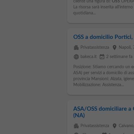
cliente una figura di:
OSS
OPERA
La risorsa sarà inserita all'interno
quotidiana...
OSS a domicilio Portici,
apartment
place
Privatassistenza
Napoli
,
language
event_available
bakeca.it
2 settimane fa
Posizione: Stiamo cercando un
o
ASA) per servizi a domicilio di ass
provincia Mansioni: Alzata, igiene
Mobilizzazione: Assistenza...
ASA/OSS domiciliare a 
(NA)
apartment
place
Privatassistenza
Caivano