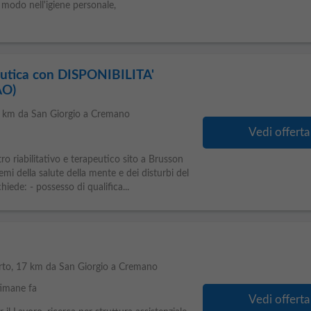
r modo nell'igiene personale,
utica con DISPONIBILITA'
AO)
7 km da San Giorgio a Cremano
Vedi offerta
ro riabilitativo e terapeutico sito a Brusson
emi della salute della mente e dei disturbi del
ede: - possesso di qualifica...
rto
, 17 km da San Giorgio a Cremano
timane fa
Vedi offerta