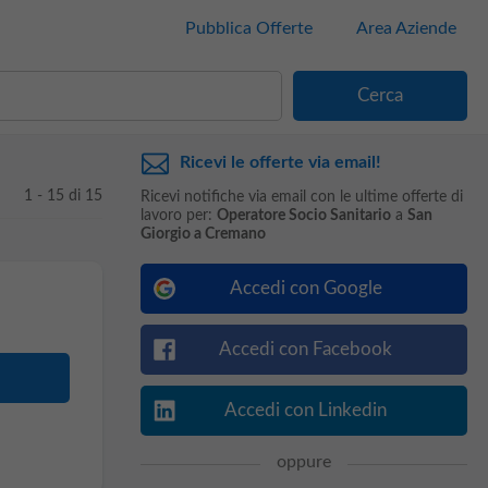
Pubblica Offerte
Area Aziende
Ricevi le offerte via email!
1 - 15 di 15
Ricevi notifiche via email con le ultime offerte di
lavoro per:
Operatore Socio Sanitario
a
San
Giorgio a Cremano
Accedi con Google
Accedi con Facebook
Accedi con Linkedin
oppure