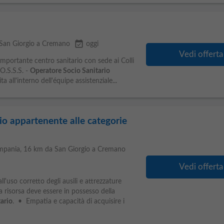
event_available
 San Giorgio a Cremano
oggi
Vedi offerta
importante centro sanitario con sede ai Colli
O.S.S.S. -
Operatore Socio Sanitario
ta all'interno dell'équipe assistenziale...
io appartenente alle categorie
ampania
, 16 km da San Giorgio a Cremano
Vedi offerta
l'uso corretto degli ausili e attrezzature
a risorsa deve essere in possesso della
ario
. • Empatia e capacità di acquisire i