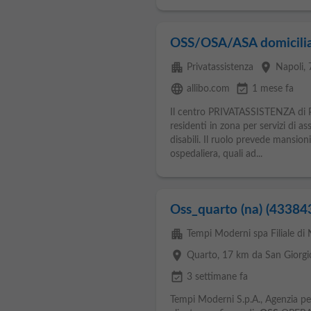
OSS/OSA/ASA domiciliar
apartment
place
Privatassistenza
Napoli
,
language
event_available
allibo.com
1 mese fa
Il centro PRIVATASSISTENZA di PO
residenti in zona per servizi di as
disabili. Il ruolo prevede mansioni
ospedaliera, quali ad...
Oss_quarto (na) (43384
apartment
Tempi Moderni spa Filiale di 
place
Quarto
, 17 km da San Giorg
event_available
3 settimane fa
Tempi Moderni S.p.A., Agenzia per 