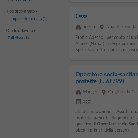
Tipo di contratto
Osss
Tempo determinato
(1)
apartment
place
adecco
Napoli
, 7 km da
Orario di lavoro
Profilo Adecco , per conto di un 
Full-time
(1)
Aminei (Napoli) , ricerca un/una: 
Specializzato La risorsa sara inseri
Operatore socio-sanitar
protette (L. 68/99)
apartment
place
Maugeri
Giugliano in C
event_available
oggi
alla deambulazione; - Assistenza al
usate dal paziente. Requisiti • L
qualifica di
Operatore socio Sanit
bisogni primari della persona...