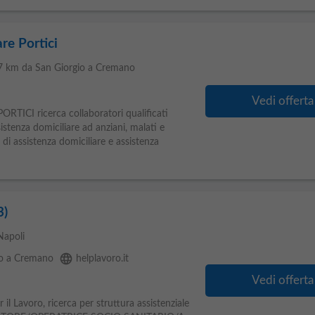
e Portici
 7 km da San Giorgio a Cremano
Vedi offerta
RTICI ricerca collaboratori qualificati
sistenza domiciliare ad anziani, malati e
 di assistenza domiciliare e assistenza
3)
Napoli
language
io a Cremano
helplavoro.it
Vedi offerta
il Lavoro, ricerca per struttura assistenziale