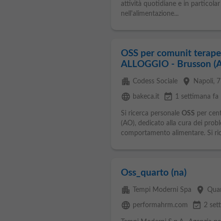
attività quotidiane e in particola
nell'alimentazione...
OSS per comunit terape
ALLOGGIO - Brusson (
apartment
place
Codess Sociale
Napoli
, 
language
event_available
bakeca.it
1 settimana fa
Si ricerca personale
OSS
per cent
(AO), dedicato alla cura dei probl
comportamento alimentare. Si richi
Oss_quarto (na)
apartment
place
Tempi Moderni Spa
Qua
language
event_available
performahrm.com
2 set