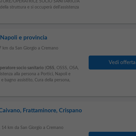
TORE/OPERATRICE SOCIO SANITARIO/A
 della struttura e si occuperà dell'assistenza
 Napoli e provincia
 7 km da San Giorgio a Cremano
Vedi offerta
peratore socio sanitario
(
OSS
, OSSS, OSA,
istenza alla persona a Portici, Napoli e
 e bagno assistito, Cura della persona,
Caivano, Frattaminore, Crispano
, 14 km da San Giorgio a Cremano