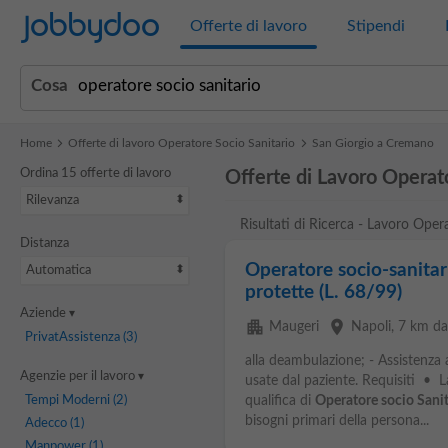
Jobbydoo
Offerte di lavoro
Stipendi
Cosa
Home
Offerte di lavoro Operatore Socio Sanitario
San Giorgio a Cremano
Ordina 15 offerte di lavoro
Offerte di Lavoro Operat
Rilevanza
Risultati di Ricerca - Lavoro Ope
Distanza
Operatore socio-sanitar
Automatica
protette (L. 68/99)
Aziende
apartment
place
Maugeri
Napoli
, 7 km d
PrivatAssistenza
(3)
alla deambulazione; - Assistenza al
Agenzie per il lavoro
usate dal paziente. Requisiti • L
Tempi Moderni
(2)
qualifica di
Operatore socio Sanit
bisogni primari della persona...
Adecco
(1)
Manpower
(1)