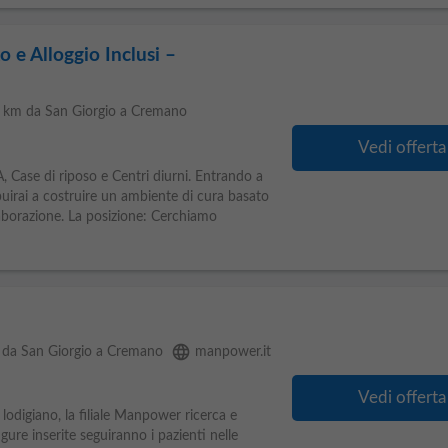
o e Alloggio Inclusi –
7 km da San Giorgio a Cremano
Vedi offerta
, Case di riposo e Centri diurni. Entrando a
buirai a costruire un ambiente di cura basato
laborazione. La posizione: Cerchiamo
language
 da San Giorgio a Cremano
manpower.it
Vedi offerta
lodigiano, la filiale Manpower ricerca e
figure inserite seguiranno i pazienti nelle