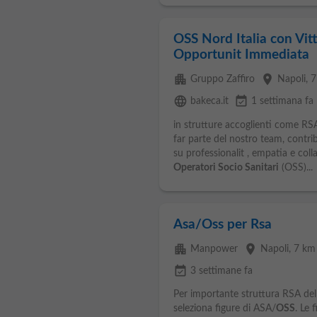
OSS Nord Italia con Vitt
Opportunit Immediata
apartment
place
Gruppo Zaffiro
Napoli
, 
language
event_available
bakeca.it
1 settimana fa
in strutture accoglienti come RSA
far parte del nostro team, contri
su professionalit , empatia e col
Operatori Socio Sanitari
(OSS)...
Asa/Oss per Rsa
apartment
place
Manpower
Napoli
, 7 km
event_available
3 settimane fa
Per importante struttura RSA del 
seleziona figure di ASA/
OSS
. Le 