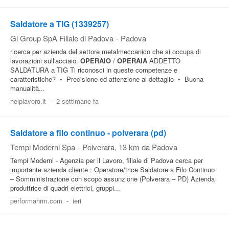
Saldatore a TIG (1339257)
Gi Group SpA Filiale di Padova
-
Padova
ricerca per azienda del settore metalmeccanico che si occupa di
lavorazioni sull'acciaio:
OPERAIO
/
OPERAIA
ADDETTO
SALDATURA a TIG Ti riconosci in queste competenze e
caratteristiche? • Precisione ed attenzione al dettaglio • Buona
manualità...
helplavoro.it
-
2 settimane fa
Saldatore a filo continuo - polverara (pd)
Tempi Moderni Spa
-
Polverara
, 13 km da Padova
Tempi Moderni - Agenzia per il Lavoro, filiale di Padova cerca per
importante azienda cliente : Operatore/trice Saldatore a Filo Continuo
– Somministrazione con scopo assunzione (Polverara – PD) Azienda
produttrice di quadri elettrici, gruppi...
performahrm.com
-
ieri