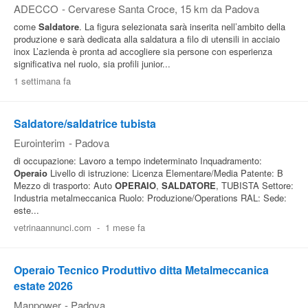
ADECCO
-
Cervarese Santa Croce
, 15 km da Padova
come
Saldatore
. La figura selezionata sarà inserita nell’ambito della
produzione e sarà dedicata alla saldatura a filo di utensili in acciaio
inox L’azienda è pronta ad accogliere sia persone con esperienza
significativa nel ruolo, sia profili junior...
1 settimana fa
Saldatore/saldatrice tubista
Eurointerim
-
Padova
di occupazione: Lavoro a tempo indeterminato Inquadramento:
Operaio
Livello di istruzione: Licenza Elementare/Media Patente: B
Mezzo di trasporto: Auto
OPERAIO
,
SALDATORE
, TUBISTA Settore:
Industria metalmeccanica Ruolo: Produzione/Operations RAL: Sede:
este...
vetrinaannunci.com
-
1 mese fa
Operaio Tecnico Produttivo ditta Metalmeccanica
estate 2026
Manpower
-
Padova