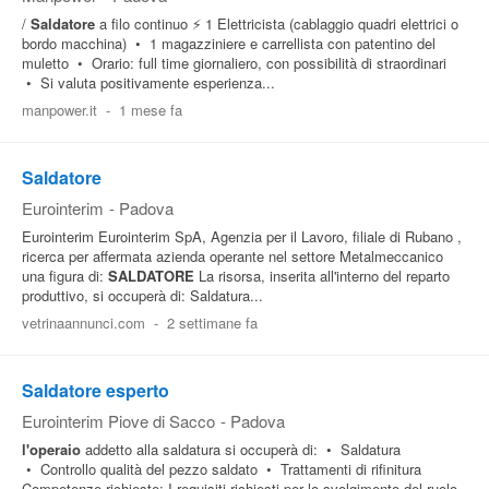
/
Saldatore
a filo continuo ⚡ 1 Elettricista (cablaggio quadri elettrici o
bordo macchina) • 1 magazziniere e carrellista con patentino del
muletto • Orario: full time giornaliero, con possibilità di straordinari
• Si valuta positivamente esperienza...
manpower.it
-
1 mese fa
Saldatore
Eurointerim
-
Padova
Eurointerim Eurointerim SpA, Agenzia per il Lavoro, filiale di Rubano ,
ricerca per affermata azienda operante nel settore Metalmeccanico
una figura di:
SALDATORE
La risorsa, inserita all'interno del reparto
produttivo, si occuperà di: Saldatura...
vetrinaannunci.com
-
2 settimane fa
Saldatore esperto
Eurointerim Piove di Sacco
-
Padova
l'operaio
addetto alla saldatura si occuperà di: • Saldatura
• Controllo qualità del pezzo saldato • Trattamenti di rifinitura
Competenze richieste: I requisiti richiesti per lo svolgimento del ruolo