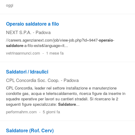
oggi
Pubblica
Offerte
Operaio saldatore a filo
NEXT S.P.A.
-
Padova
Area
//careers.agenzianext.com/job/view-job.php?id=9447-
operaio
-
Aziende
saldatore
-a-filo-este&language=it...
vetrinaannunci.com
-
1 mese fa
Saldatori / Idraulici
CPL Concordia Soc. Coop.
-
Padova
CPL Concordia, leader nel settore installazione e manutenzione
condotte gas, acqua e teleriscaldamento, ricerca figure da inserire in
squadre operative per lavori su cantieri stradali. Si ricercano le 2
seguenti figure specializzate:
Saldatore
...
performahrm.com
-
5 giorni fa
Saldatore (Rof. Cerv)