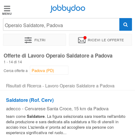
Jobbydoo
Jobbydoo
Operaio Saldatore, Padova
Offerte
di
Filtri
Ricevi le offerte
lavoro
Offerte di Lavoro Operaio Saldatore a Padova
1 - 14 di 14
Stipendi
Cerca offerte a
Elenco
Risultati di Ricerca - Lavoro Operaio Saldatore a Padova
professioni
Saldatore (Rof. Cerv)
adecco
-
Cervarese Santa Croce
, 15 km da Padova
Blog
team come
Saldatore
. La figura selezionata sara inserita nell'ambito
della produzione e sara dedicata alla saldatura a filo di utensili in
acciaio inox L'azienda e' pronta ad accogliere sia persone con
esperienza significativa nel ruolo...