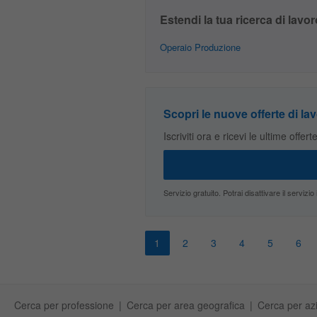
Estendi la tua ricerca di lavor
Operaio Produzione
Scopri le nuove offerte di lav
Iscriviti ora e ricevi le ultime offer
Servizio gratuito. Potrai disattivare il servi
1
2
3
4
5
6
Cerca per professione
Cerca per area geografica
Cerca per az