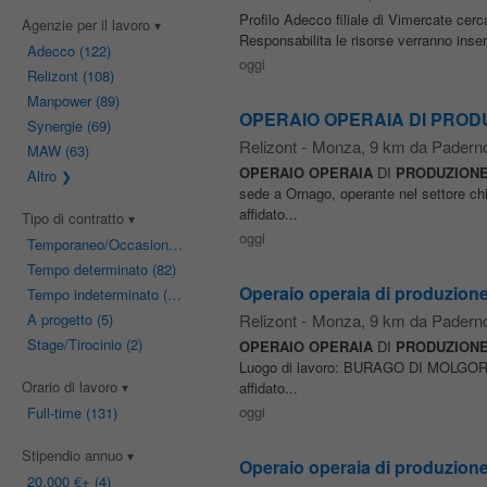
Profilo Adecco filiale di Vimercate cerc
Agenzie per il lavoro
Responsabilita le risorse verranno inseri
Adecco
(122)
oggi
Relizont
(108)
Manpower
(89)
OPERAIO OPERAIA DI PRODU
Synergie
(69)
Relizont
-
Monza
, 9 km da Pader
MAW
(63)
OPERAIO
OPERAIA
DI
PRODUZION
Altro
sede a Ornago, operante nel settore ch
affidato...
Tipo di contratto
oggi
Temporaneo/Occasionale
(89)
Tempo determinato
(82)
Operaio operaia di produzione 
Tempo indeterminato
(16)
A progetto
(5)
Relizont
-
Monza
, 9 km da Pader
Stage/Tirocinio
(2)
OPERAIO
OPERAIA
DI
PRODUZION
Luogo di lavoro: BURAGO DI MOLGORA A
Orario di lavoro
affidato...
oggi
Full-time
(131)
Stipendio annuo
Operaio operaia di produzione
20.000 €
+ (4)