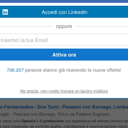
specializzata nella
produzione
ed esportazione di corpi illuminanti di alta qual
Accedi con Linkedin
oppure
ca (estrusione)
m da Paderno Dugnano
e multinazionale del settore chimico: operatori di
produzione
(estrusione).Le 
nno gradualmente introdotte ai processi chimici di
produzione
...
ia Protetta Lg.68/99
736.207
persone stanno già ricevendo le nuove offerte!
rno Dugnano
 sede a Briosco, specializzata nella pressofusione di componenti in alluminio
enente alle Categorie Protette (L. 68/99) da inserire all'interno del reparto...
o-Farmaceutico - Due Turni - Pessano con Bornago, Lombard
viglio
-
Pessano con Bornago
, 18 km da Paderno Dugnano
io cerca un/a
Operaio
/a di
produzione
con esperienza nel settore chimico-fa
sa sarà impegnata nel controllo qualità, miscelazione e movimentazione merci.