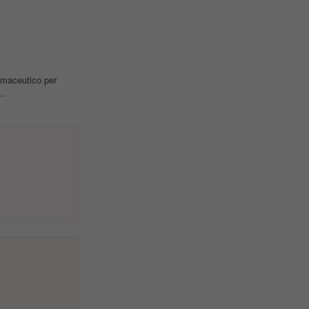
rmaceutico per
..