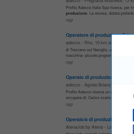
adecco
-
Pregnana Milanese
, 13 
Profilo Adecco Italia Spa ricerca, per 
produzione
. La risorsa, dotata preferi
oggi
Operatore di produzione 3 turn
adecco
-
Rho
, 10 km da Paderno
di Trezzano sul Naviglio, un operatore 
macchina- piccole programmazioni sull
oggi
Operaio di produzione chimic
adecco
-
Agrate Brianza
, 15 km d
Profilo Adecco ricerca un
operaio
di
p
occupera di: Carico scarico delle macc
oggi
Operaio/a di produzione lamie
AtenaJob by Atena
-
Lainate
, 10 
AtenaJob, società autorizzata da Anpal 