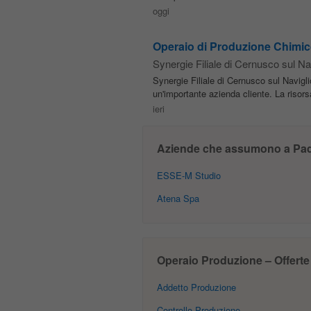
oggi
Operaio di Produzione Chimic
Synergie Filiale di Cernusco sul Na
Synergie Filiale di Cernusco sul Navigl
un'importante azienda cliente. La risor
ieri
Aziende che assumono a Pa
ESSE-M Studio
Atena Spa
Operaio Produzione – Offerte
Addetto Produzione
Controllo Produzione