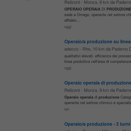
Relizont
-
Monza
, 9 km da Pader
OPERAIO
OPERAIA
DI
PRODUZION
sede a Ornago, operante nel settore ch
affidato...
oggi
Operaio/a produzione su linea-
adecco
-
Rho
, 10 km da Paderno
qualitativi elevati, efficienza dei proces
linea produttiva nell'area di competenza
oggi
Operaio operaia di produzion
Relizont
-
Monza
, 9 km da Pader
Operaio
operaia
di
produzione
Catego
operante nel settore chimico e speciali
ieri
Operaio/a produzione - 3 turni