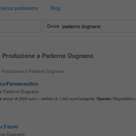
Elenco professioni
Blog
Dove
io Produzione a Paderno Dugnano
aio Produzione a Paderno Dugnano
ico/Farmaceutico
da Paderno Dugnano
e
annuo di 2500 euro + welfare di 1.000 euroCategoria:
Operaio
Disponibilita 
 3 turni
rno Dugnano