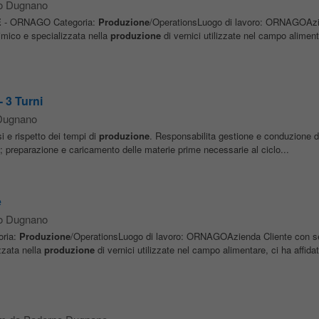
no Dugnano
E
- ORNAGO Categoria:
Produzione
/OperationsLuogo di lavoro: ORNAGOAzi
imico e specializzata nella
produzione
di vernici utilizzate nel campo aliment
 3 Turni
 Dugnano
si e rispetto dei tempi di
produzione
. Responsabilita gestione e conduzione del
; preparazione e caricamento delle materie prime necessarie al ciclo...
e
no Dugnano
ria:
Produzione
/OperationsLuogo di lavoro: ORNAGOAzienda Cliente con s
zzata nella
produzione
di vernici utilizzate nel campo alimentare, ci ha affidat