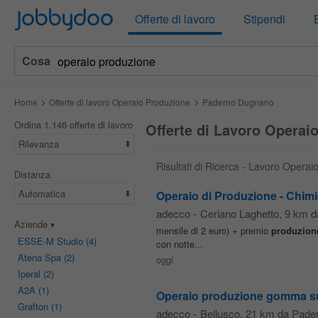
Jobbydoo
Offerte di lavoro
Stipendi
Cosa
Home
Offerte di lavoro Operaio Produzione
Paderno Dugnano
Ordina 1.146 offerte di lavoro
Offerte di Lavoro Opera
Rilevanza
Risultati di Ricerca - Lavoro Oper
Distanza
Automatica
Operaio di Produzione - Chim
adecco
-
Ceriano Laghetto
, 9 km 
Aziende
mensile di 2 euro) + premio
produzion
ESSE-M Studio
(4)
con notte...
Atena Spa
(2)
oggi
Iperal
(2)
A2A
(1)
Operaio produzione gomma su
Grafton
(1)
adecco
-
Bellusco
, 21 km da Pade