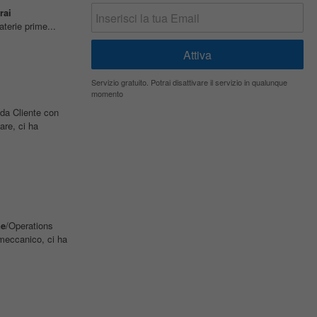
rai
terie prime...
Servizio gratuito. Potrai disattivare il servizio in qualunque
momento
da Cliente con
are, ci ha
ne
/Operations
meccanico, ci ha