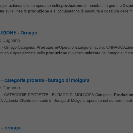
a per azienda cliente operante nella
produzione
di manufatti in gomma 3
ope
te sulla linea di
produzione
e si occuperanno di pesatura e dosatura delle ma
ZIONE - Ornago
no Dugnano
E
- Ornago Categoria:
Produzione
/OperationsLuogo di lavoro: ORNAGOAzien
imico e specializzata nella
produzione
di vernici utilizzate nel campo aliment
- categorie protette - burago di molgora
no Dugnano
E
- CATEGORIE PROTETTE - BURAGO DI MOLGORA Categoria:
Produzio
zienda Cliente con sede in Burago di Molgora, operante nel settore metal
 - ornago