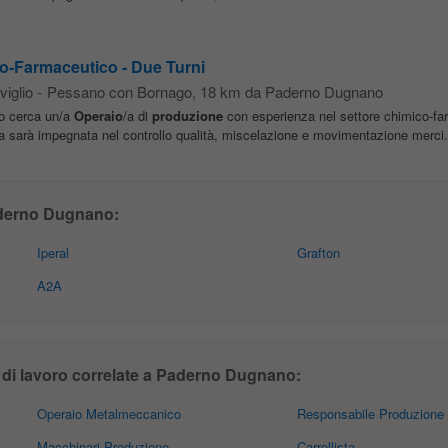
o-Farmaceutico - Due Turni
viglio
-
Pessano con Bornago
, 18 km da Paderno Dugnano
io cerca un/a
Operaio
/a di
produzione
con esperienza nel settore chimico-fa
sa sarà impegnata nel controllo qualità, miscelazione e movimentazione merci.
derno Dugnano:
Iperal
Grafton
A2A
 di lavoro correlate a Paderno Dugnano:
Operaio Metalmeccanico
Responsabile Produzione
Macchinari Produzione
Carrellista