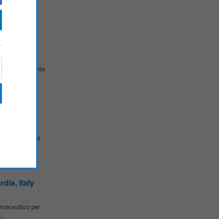
ità. (Rif...
risorse, inserite
 , ricerchiamo
ia, Italy
rmaceutico per
..