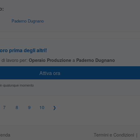
o:
Paderno Dugnano
oro prima degli altri!
te di lavoro per:
Operaio Produzione
a
Paderno Dugnano
zio in qualunque momento
7
8
9
10
ienda
Termini e Condizioni