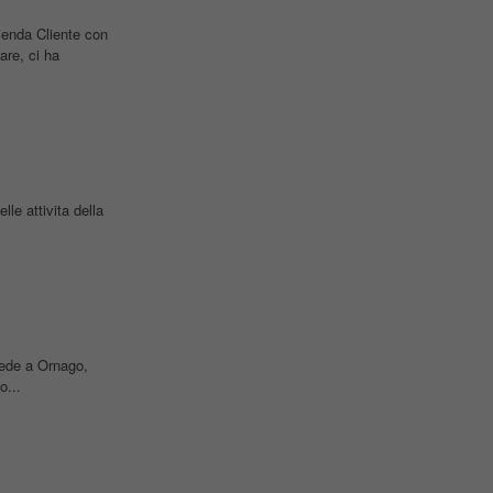
enda Cliente con
are, ci ha
le attivita della
ede a Ornago,
o...