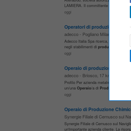
LAMIERA. Il committente è un'azienda 
oggi
Operatori di produzione chimi
adecco
-
Pogliano Milanese
, 14 k
Adecco Italia Spa ricerca, per important
negli stabilimenti di
produzione
, verra
oggi
Operaio di produzione Categor
adecco
-
Briosco
, 17 km da Pade
Profilo Per azienda metalmeccanica con
un/una
Operaio
/a di
Produzione
appart
oggi
Operaio di Produzione Chimic
Synergie Filiale di Cernusco sul Na
Synergie Filiale di Cernusco sul Navigl
un'importante azienda cliente. La risor