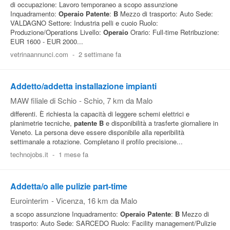
di occupazione: Lavoro temporaneo a scopo assunzione
Inquadramento:
Operaio
Patente
:
B
Mezzo di trasporto: Auto Sede:
VALDAGNO Settore: Industria pelli e cuoio Ruolo:
Produzione/Operations Livello:
Operaio
Orario: Full-time Retribuzione:
EUR 1600 - EUR 2000...
vetrinaannunci.com
-
2 settimane fa
Addetto/addetta installazione impianti
MAW filiale di Schio
-
Schio
, 7 km da Malo
differenti. È richiesta la capacità di leggere schemi elettrici e
planimetrie tecniche,
patente
B
e disponibilità a trasferte giornaliere in
Veneto. La persona deve essere disponibile alla reperibilità
settimanale a rotazione. Completano il profilo precisione...
technojobs.it
-
1 mese fa
Addetta/o alle pulizie part-time
Eurointerim
-
Vicenza
, 16 km da Malo
a scopo assunzione Inquadramento:
Operaio
Patente
:
B
Mezzo di
trasporto: Auto Sede: SARCEDO Ruolo: Facility management/Pulizie