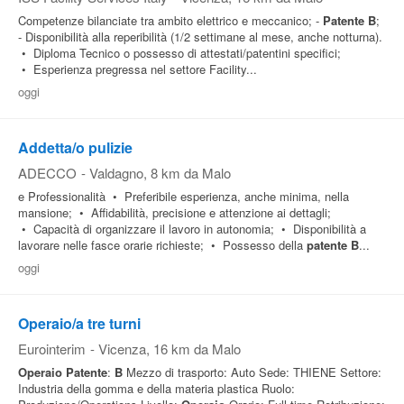
Competenze bilanciate tra ambito elettrico e meccanico; -
Patente
B
;
- Disponibilità alla reperibilità (1/2 settimane al mese, anche notturna).
• Diploma Tecnico o possesso di attestati/patentini specifici;
• Esperienza pregressa nel settore Facility...
oggi
Addetta/o pulizie
ADECCO
-
Valdagno
, 8 km da Malo
e Professionalità • Preferibile esperienza, anche minima, nella
mansione; • Affidabilità, precisione e attenzione ai dettagli;
• Capacità di organizzare il lavoro in autonomia; • Disponibilità a
lavorare nelle fasce orarie richieste; • Possesso della
patente
B
...
oggi
Operaio/a tre turni
Eurointerim
-
Vicenza
, 16 km da Malo
Operaio
Patente
:
B
Mezzo di trasporto: Auto Sede: THIENE Settore:
Industria della gomma e della materia plastica Ruolo: