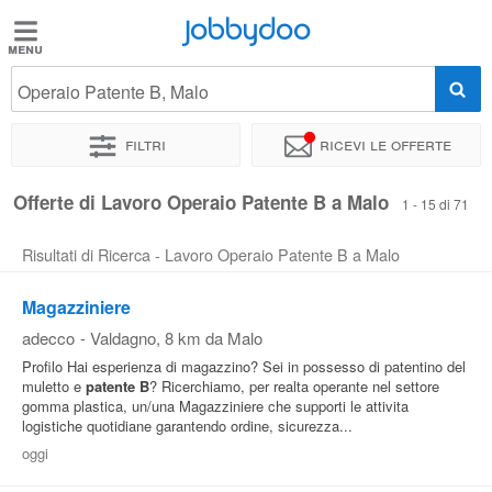
Jobbydoo
Jobbydoo
Operaio Patente B, Malo
Offerte
di
Filtri
Ricevi le offerte
lavoro
Offerte di Lavoro Operaio Patente B a Malo
1 - 15 di 71
Stipendi
Risultati di Ricerca - Lavoro Operaio Patente B a Malo
Elenco
Magazziniere
professioni
adecco
-
Valdagno
, 8 km da Malo
Profilo Hai esperienza di magazzino? Sei in possesso di patentino del
muletto e
patente
B
? Ricerchiamo, per realta operante nel settore
Blog
gomma plastica, un/una Magazziniere che supporti le attivita
logistiche quotidiane garantendo ordine, sicurezza...
oggi