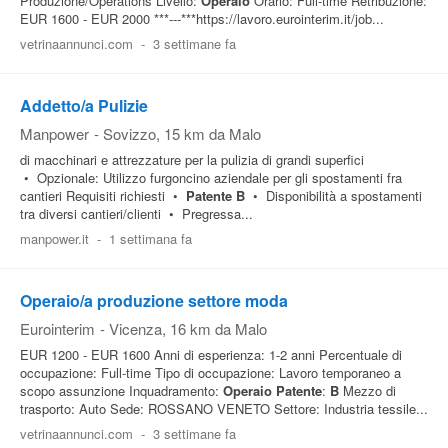
Produzione/Operations Livello:
Operaio
Orario: Full-time Retribuzione:
EUR 1600 - EUR 2000 ***---***https://lavoro.eurointerim.it/job...
vetrinaannunci.com
-
3 settimane fa
Addetto/a Pulizie
Manpower
-
Sovizzo
, 15 km da Malo
di macchinari e attrezzature per la pulizia di grandi superfici
• Opzionale: Utilizzo furgoncino aziendale per gli spostamenti fra
cantieri Requisiti richiesti •
Patente
B
• Disponibilità a spostamenti
tra diversi cantieri/clienti • Pregressa...
manpower.it
-
1 settimana fa
Operaio/a produzione settore moda
Eurointerim
-
Vicenza
, 16 km da Malo
EUR 1200 - EUR 1600 Anni di esperienza: 1-2 anni Percentuale di
occupazione: Full-time Tipo di occupazione: Lavoro temporaneo a
scopo assunzione Inquadramento:
Operaio
Patente
:
B
Mezzo di
trasporto: Auto Sede: ROSSANO VENETO Settore: Industria tessile...
vetrinaannunci.com
-
3 settimane fa