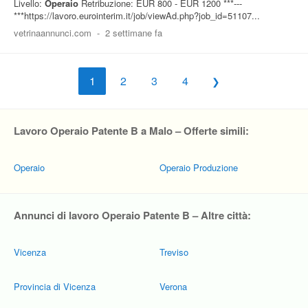
Livello:
Operaio
Retribuzione: EUR 800 - EUR 1200 ***---
***https://lavoro.eurointerim.it/job/viewAd.php?job_id=51107...
vetrinaannunci.com
-
2 settimane fa
1
2
3
4
Lavoro Operaio Patente B a Malo – Offerte simili:
Operaio
Operaio Produzione
Annunci di lavoro Operaio Patente B – Altre città:
Vicenza
Treviso
Provincia di Vicenza
Verona