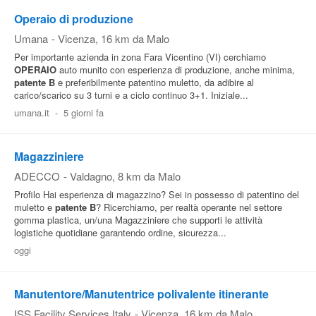
Operaio di produzione
Pubblica
Umana
-
Vicenza
, 16 km da Malo
Offerte
Per importante azienda in zona Fara Vicentino (VI) cerchiamo
OPERAIO
auto munito con esperienza di produzione, anche minima,
patente
B
e preferibilmente patentino muletto, da adibire al
Area
carico/scarico su 3 turni e a ciclo continuo 3+1. Iniziale...
Aziende
umana.it
-
5 giorni fa
Magazziniere
ADECCO
-
Valdagno
, 8 km da Malo
Profilo Hai esperienza di magazzino? Sei in possesso di patentino del
muletto e
patente
B
? Ricerchiamo, per realtà operante nel settore
gomma plastica, un/una Magazziniere che supporti le attività
logistiche quotidiane garantendo ordine, sicurezza...
oggi
Manutentore/Manutentrice polivalente itinerante
ISS Facility Services Italy
-
Vicenza
, 16 km da Malo