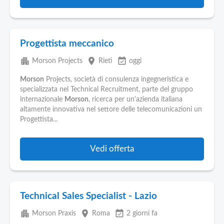
Progettista meccanico
apartment
place
event_available
Morson Projects
Rieti
oggi
Morson
Projects, società di consulenza ingegneristica e
specializzata nel Technical Recruitment, parte del gruppo
internazionale
Morson
, ricerca per un'azienda italiana
altamente innovativa nel settore delle telecomunicazioni un
Progettista...
Vedi offerta
Technical Sales Specialist - Lazio
apartment
place
event_available
Morson Praxis
Roma
2 giorni fa