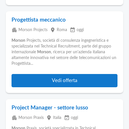
Progettista meccanico
apartment
place
event_available
Morson Projects
Roma
oggi
Morson
Projects, società di consulenza ingegneristica e
specializzata nel Technical Recruitment, parte del gruppo
internazionale
Morson
, ricerca per un'azienda italiana
altamente innovativa nel settore delle telecomunicazioni un
Progettista...
Vedi offerta
Project Manager - settore lusso
apartment
place
event_available
Morson Praxis
Italia
oggi
Morson
Praxis, società specializzata in Technical