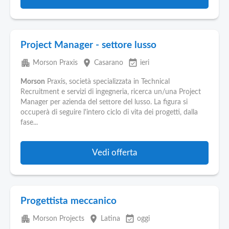
Project Manager - settore lusso
apartment
place
event_available
Morson Praxis
Casarano
ieri
Morson
Praxis, società specializzata in Technical
Recruitment e servizi di ingegneria, ricerca un/una Project
Manager per azienda del settore del lusso. La figura si
occuperà di seguire l'intero ciclo di vita dei progetti, dalla
fase...
Vedi offerta
Progettista meccanico
apartment
place
event_available
Morson Projects
Latina
oggi