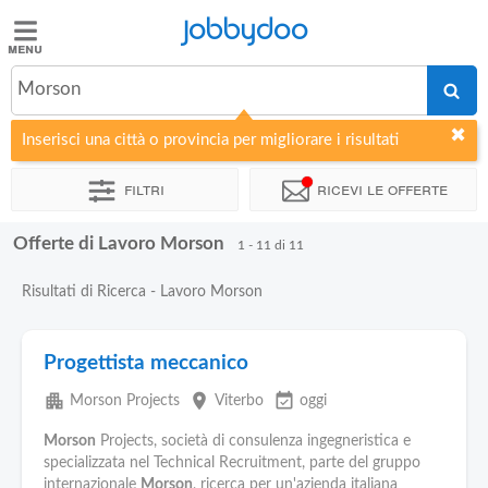
Jobbydoo
Jobbydoo
Morson
Offerte
di
Inserisci una città o provincia per migliorare i risultati
lavoro
Filtri
Ricevi le offerte
Stipendi
Offerte di Lavoro Morson
1 - 11 di 11
Elenco
Risultati di Ricerca - Lavoro Morson
professioni
Progettista meccanico
Blog
apartment
place
event_available
Morson Projects
Viterbo
oggi
Morson
Projects, società di consulenza ingegneristica e
specializzata nel Technical Recruitment, parte del gruppo
internazionale
Morson
, ricerca per un'azienda italiana