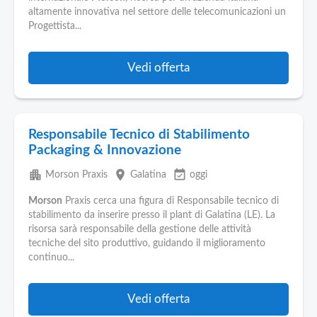
Pubblica
altamente innovativa nel settore delle telecomunicazioni un
Offerte
Progettista...
Area
Vedi offerta
Aziende
Responsabile Tecnico di Stabilimento
Packaging & Innovazione
apartment
place
event_available
Morson Praxis
Galatina
oggi
Morson
Praxis cerca una figura di Responsabile tecnico di
stabilimento da inserire presso il plant di Galatina (LE). La
risorsa sarà responsabile della gestione delle attività
tecniche del sito produttivo, guidando il miglioramento
continuo...
Vedi offerta