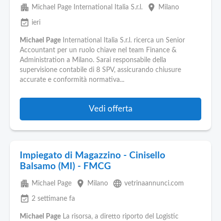
apartment
place
Michael Page International Italia S.r.l.
Milano
event_available
ieri
Michael
Page
International Italia S.r.l. ricerca un Senior
Accountant per un ruolo chiave nel team Finance &
Administration a Milano. Sarai responsabile della
supervisione contabile di 8 SPV, assicurando chiusure
accurate e conformità normativa...
Vedi offerta
Impiegato di Magazzino - Cinisello
Balsamo (MI) - FMCG
apartment
place
language
Michael Page
Milano
vetrinaannunci.com
event_available
2 settimane fa
Michael
Page
La risorsa, a diretto riporto del Logistic