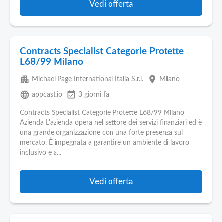
Vedi offerta
Contracts Specialist Categorie Protette
L68/99 Milano
apartment
place
Michael Page International Italia S.r.l.
Milano
language
event_available
appcast.io
3 giorni fa
Contracts Specialist Categorie Protette L68/99 Milano
Azienda L'azienda opera nel settore dei servizi finanziari ed è
una grande organizzazione con una forte presenza sul
mercato. È impegnata a garantire un ambiente di lavoro
inclusivo e a...
Vedi offerta