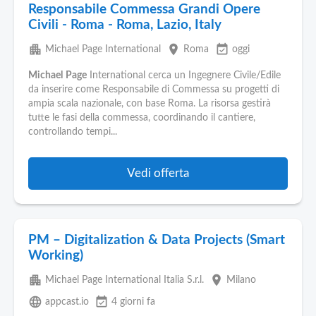
Responsabile Commessa Grandi Opere
Civili - Roma - Roma, Lazio, Italy
apartment
place
event_available
Michael Page International
Roma
oggi
Michael
Page
International cerca un Ingegnere Civile/Edile
da inserire come Responsabile di Commessa su progetti di
ampia scala nazionale, con base Roma. La risorsa gestirà
tutte le fasi della commessa, coordinando il cantiere,
controllando tempi...
Vedi offerta
PM – Digitalization & Data Projects (Smart
Working)
apartment
place
Michael Page International Italia S.r.l.
Milano
language
event_available
appcast.io
4 giorni fa