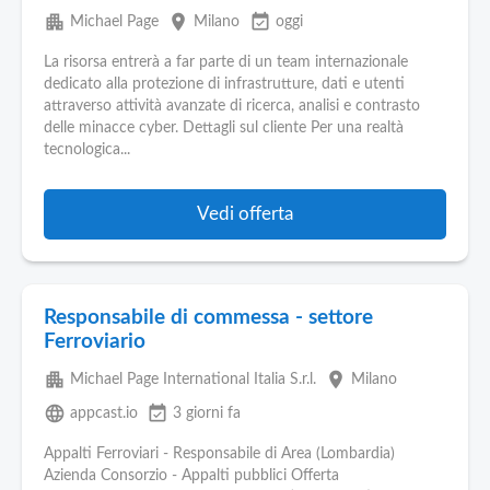
apartment
place
event_available
Michael Page
Milano
oggi
La risorsa entrerà a far parte di un team internazionale
dedicato alla protezione di infrastrutture, dati e utenti
attraverso attività avanzate di ricerca, analisi e contrasto
delle minacce cyber. Dettagli sul cliente Per una realtà
tecnologica...
Vedi offerta
Responsabile di commessa - settore
Ferroviario
apartment
place
Michael Page International Italia S.r.l.
Milano
language
event_available
appcast.io
3 giorni fa
Appalti Ferroviari - Responsabile di Area (Lombardia)
Azienda Consorzio - Appalti pubblici Offerta