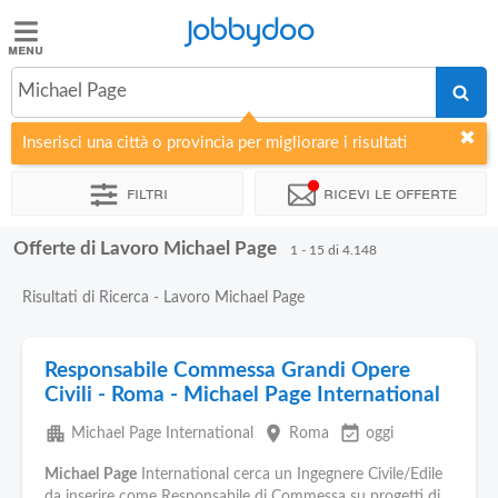
Jobbydoo
Jobbydoo
Michael Page
Offerte
di
Inserisci una città o provincia per migliorare i risultati
lavoro
Filtri
Ricevi le offerte
Stipendi
Offerte di Lavoro Michael Page
1 - 15 di 4.148
Elenco
Risultati di Ricerca - Lavoro Michael Page
professioni
Responsabile Commessa Grandi Opere
Blog
Civili - Roma - Michael Page International
apartment
place
event_available
Michael Page International
Roma
oggi
Michael
Page
International cerca un Ingegnere Civile/Edile
da inserire come Responsabile di Commessa su progetti di