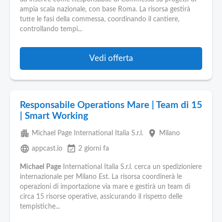
Pubblica
ampia scala nazionale, con base Roma. La risorsa gestirà
Offerte
tutte le fasi della commessa, coordinando il cantiere,
controllando tempi...
Area
Aziende
Vedi offerta
Responsabile Operations Mare | Team di 15
| Smart Working
apartment
place
Michael Page International Italia S.r.l.
Milano
language
event_available
appcast.io
2 giorni fa
Michael
Page
International Italia S.r.l. cerca un spedizioniere
internazionale per Milano Est. La risorsa coordinerà le
operazioni di importazione via mare e gestirà un team di
circa 15 risorse operative, assicurando il rispetto delle
tempistiche...