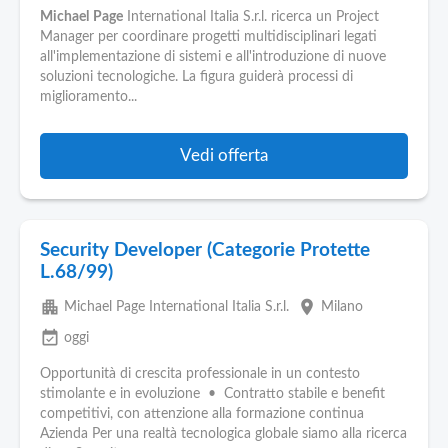
Michael
Page
International Italia S.r.l. ricerca un Project
Manager per coordinare progetti multidisciplinari legati
all'implementazione di sistemi e all'introduzione di nuove
soluzioni tecnologiche. La figura guiderà processi di
miglioramento...
Vedi offerta
Security Developer (Categorie Protette
L.68/99)
apartment
place
Michael Page International Italia S.r.l.
Milano
event_available
oggi
Opportunità di crescita professionale in un contesto
stimolante e in evoluzione • Contratto stabile e benefit
competitivi, con attenzione alla formazione continua
Azienda Per una realtà tecnologica globale siamo alla ricerca