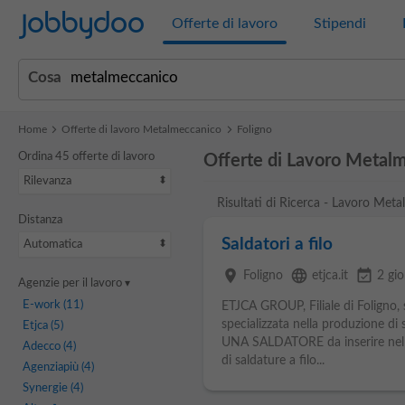
Jobbydoo
Offerte di lavoro
Stipendi
Cosa
Home
Offerte di lavoro Metalmeccanico
Foligno
Ordina 45 offerte di lavoro
Offerte di Lavoro Metalm
Rilevanza
Risultati di Ricerca - Lavoro Met
Distanza
Saldatori a filo
Automatica
place
language
event_available
Foligno
etjca.it
2 gio
Agenzie per il lavoro
E-work
(11)
ETJCA GROUP, Filiale di Foligno,
specializzata nella produzione di
Etjca
(5)
UNA SALDATORE da inserire nel 
Adecco
(4)
di saldature a filo...
Agenziapiù
(4)
Synergie
(4)