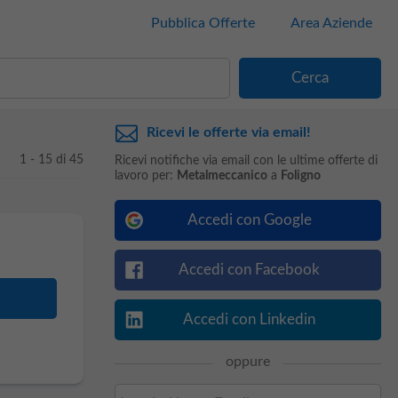
Pubblica Offerte
Area Aziende
Ricevi le offerte via email!
1 - 15 di 45
Ricevi notifiche via email con le ultime offerte di
lavoro per:
Metalmeccanico
a
Foligno
Accedi con Google
Accedi con Facebook
Accedi con Linkedin
oppure