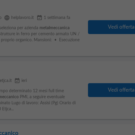
language
event_available
o
helplavoro.it
1 settimana fa
Vedi offerta
 seleziona per azienda
metalmeccanica
 strutture in ferro per cemento armato UN /
proprio organico. Mansioni: • Esecuzione
event_available
etjca.it
ieri
Vedi offerta
mpo determinato 12 mesi full time
meccanico
PMI, a seguire eventuale
ato Lugo di lavoro: Assisi (Pg) Orario di
Etjca...
ccanico