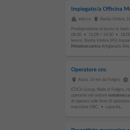
Impiegato/a Officina M
apartment
place
adecco
Bastia Umbra
, 1
Predisposizione al lavoro in team
08:00 • 12:00 / 14:00 • 18:00
lavoro: Bastia Umbra (PG) Inqu
Metalmeccanica
Artigianato RAL
Operatore cnc
place
language
Assisi
, 16 km da Foligno
ETJCA Group, filiale di Foligno, r
operante nel settore
metalmecca
di operare sulle linee di spianatur
macchine CNC, • capacita...