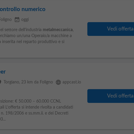
ontrollo numerico
event_available
Foligno
oggi
Vedi offerta
l settore dell'industria
metalmeccanica
,
icerchiamo un/una Operaio/a macchine a
 inserita nel reparto produttivo e si
er
ce
language
Torgiano
, 23 km da Foligno
appcast.io
Vedi offerta
posizione: € 50.000 – 60.000 CCNL
li L’offerta si intende rivolta a candidati
. n. 198/2006 e ss.mm.ii. e dei Decreti
3...