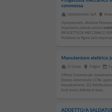
Progettista meccanico s
commessa
apartment
place
Openjobmetis SpA
Assis
Openjobmetis, divisione Permane
importante azienda settore
meta
PROGETTISTA MECCANICO SE
Posizione La figura sarà responsab
Manutentore elettrico j
apartment
place
event_available
Gi Group
Foligno
3 
Offerta Contrattuale: Inserimento
[tempo determinato CCNL appli
inquadramento: D2 Retribuzione: 
lordi annui, definita in base...
ADDETTO/A SALDATUR