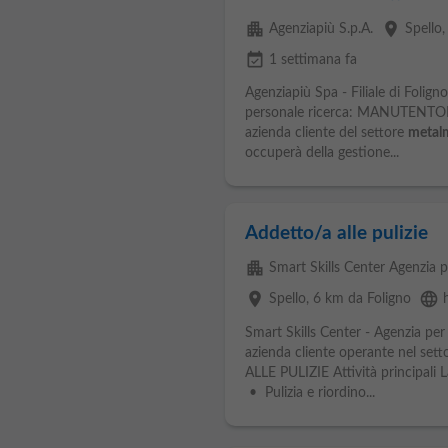
apartment
place
Agenziapiù S.p.A.
Spello
event_available
1 settimana fa
Agenziapiù Spa - Filiale di Folign
personale ricerca: MANUTENT
azienda cliente del settore
metal
occuperà della gestione...
Addetto/a alle pulizie
apartment
Smart Skills Center Agenzia p
place
language
Spello
, 6 km da Foligno
Smart Skills Center - Agenzia per
azienda cliente operante nel sett
ALLE PULIZIE Attività principali L
• Pulizia e riordino...