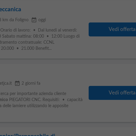
eccanica
event_available
8 km da Foligno
oggi
Vedi offerta
 Orario di lavoro: • Dal lunedi al venerdi:
 Sabato mattina: 08:00 • 12:00 Luogo di
adramento contrattuale: CCNL
 20.000 • 21.000 Benefit...
event_available
etjca.it
2 giorni fa
Vedi offerta
icerca per importante azienda cliente
nico
PIEGATORI CNC. Requisiti: • capacità
a delle lamiere utilizzando le apposite