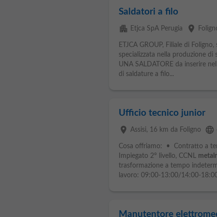
Saldatori a filo
apartment
place
Etjca SpA Perugia
Folign
ETJCA GROUP, Filiale di Foligno,
specializzata nella produzione di
UNA SALDATORE da inserire nel 
di saldature a filo...
Ufficio tecnico junior
place
language
Assisi
, 16 km da Foligno
Cosa offriamo: • Contratto a te
Impiegato 2° livello, CCNL
metal
trasformazione a tempo indetermin
lavoro: 09:00-13:00/14:00-18:00 
Manutentore elettrome