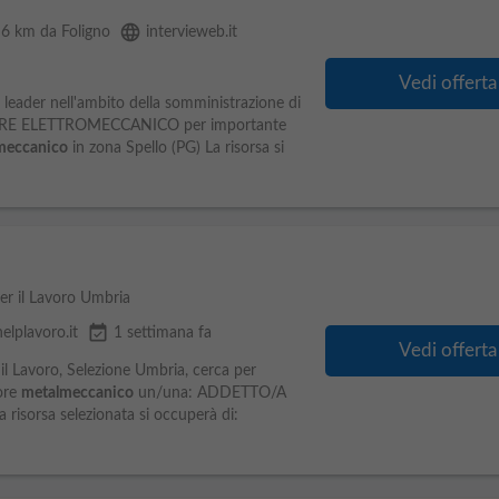
language
, 6 km da Foligno
intervieweb.it
Vedi offerta
o leader nell'ambito della somministrazione di
ORE ELETTROMECCANICO per importante
meccanico
in zona Spello (PG) La risorsa si
er il Lavoro Umbria
event_available
helplavoro.it
1 settimana fa
Vedi offerta
 il Lavoro, Selezione Umbria, cerca per
ore
metalmeccanico
un/una: ADDETTO/A
a risorsa selezionata si occuperà di: