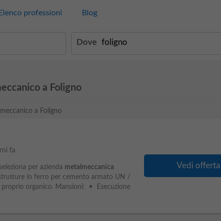
Elenco professioni
Blog
Dove
eccanico a Foligno
almeccanico a Foligno
rni fa
Vedi offerta
 seleziona per azienda
metalmeccanica
 strutture in ferro per cemento armato UN /
proprio organico. Mansioni: • Esecuzione