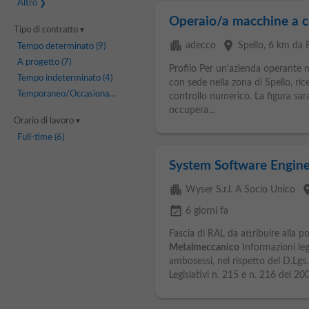
Altro
Operaio/a macchine a c
Tipo di contratto
apartment
place
adecco
Spello
, 6 km da 
Tempo determinato
(9)
A progetto
(7)
Profilo Per un'azienda operante ne
Tempo indeterminato
(4)
con sede nella zona di Spello, r
Temporaneo/Occasionale
(3)
controllo numerico. La figura sara
occupera...
Orario di lavoro
Full-time
(6)
System Software Engine
apartment
pla
Wyser S.r.l. A Socio Unico
event_available
6 giorni fa
Fascia di RAL da attribuire alla 
Metalmeccanico
Informazioni lega
ambosessi, nel rispetto del D.Lgs
Legislativi n. 215 e n. 216 del 200