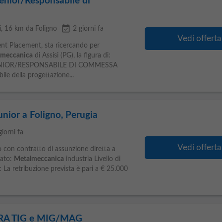
enior/Responsabile di
event_available
i
, 16 km da Foligno
2 giorni fa
Vedi offerta
nt Placement, sta ricercando per
lmeccanica
di Assisi (PG), la figura di:
NIOR/RESPONSABILE DI COMMESSA
ile della progettazione...
unior a Foligno, Perugia
giorni fa
Vedi offerta
 con contratto di assunzione diretta a
cato:
Metalmeccanica
industria Livello di
La retribuzione prevista è pari a € 25.000
A TIG e MIG/MAG