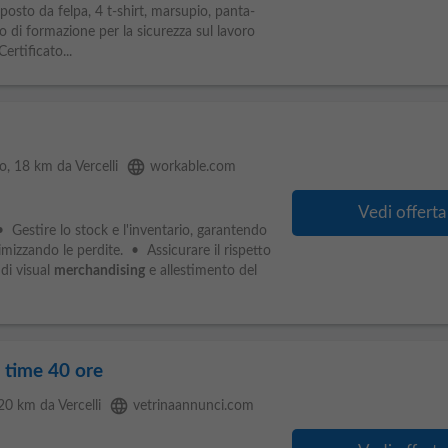
osto da felpa, 4 t-shirt, marsupio, panta-
 di formazione per la sicurezza sul lavoro
rtificato...
language
go
, 18 km da Vercelli
workable.com
Vedi offerta
 Gestire lo stock e l'inventario, garantendo
nimizzando le perdite. • Assicurare il rispetto
 di visual
merchandising
e allestimento del
l time 40 ore
language
 20 km da Vercelli
vetrinaannunci.com