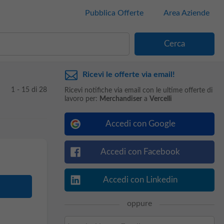
Pubblica Offerte
Area Aziende
Ricevi le offerte via email!
1 - 15 di 28
Ricevi notifiche via email con le ultime offerte di
lavoro per:
Merchandiser
a
Vercelli
Accedi con Google
Accedi con Facebook
Accedi con Linkedin
oppure