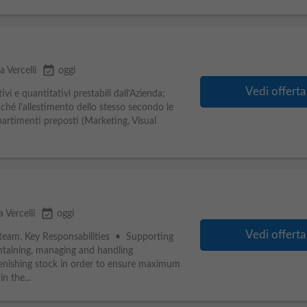
event_available
a Vercelli
oggi
Vedi offerta
tivi e quantitativi prestabili dall'Azienda;
nché l'allestimento dello stesso secondo le
ipartimenti preposti (Marketing, Visual
event_available
 Vercelli
oggi
Vedi offerta
e team. Key Responsabilities • Supporting
ntaining, managing and handling
enishing stock in order to ensure maximum
in the...