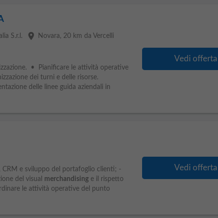
A
place
ia S.r.l.
Novara
, 20 km da Vercelli
Vedi offerta
izzazione. • Pianificare le attività operative
zzazione dei turni e delle risorse.
tazione delle linee guida aziendali in
Vedi offerta
, CRM e sviluppo del portafoglio clienti; -
zione del visual
merchandising
e il rispetto
rdinare le attività operative del punto