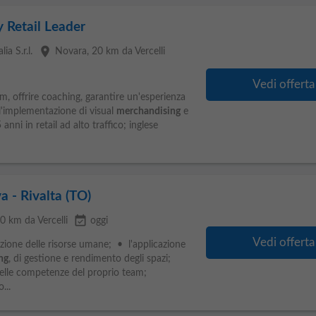
 Retail Leader
place
ia S.r.l.
Novara
, 20 km da Vercelli
Vedi offerta
m, offrire coaching, garantire un'esperienza
 l'implementazione di visual
merchandising
e
anni in retail ad alto traffico; inglese
 - Rivalta (TO)
event_available
20 km da Vercelli
oggi
Vedi offerta
azione delle risorse umane; • l'applicazione
ng
, di gestione e rendimento degli spazi;
elle competenze del proprio team;
...