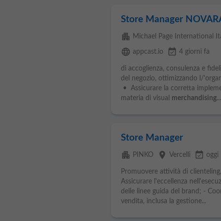
Store Manager NOVAR
apartment
Michael Page International Ital
language
event_available
appcast.io
4 giorni fa
di accoglienza, consulenza e fidel
del negozio, ottimizzando l/'organi
• Assicurare la corretta implemen
materia di visual
merchandising
...
Store Manager
apartment
place
event_available
PINKO
Vercelli
oggi
Promuovere attività di clienteling
Assicurare l'eccellenza nell'esecu
delle linee guida del brand; - Coo
vendita, inclusa la gestione...