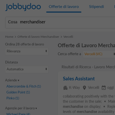
Jobbydoo
Offerte di lavoro
Stipendi
Cosa
Home
Offerte di lavoro Merchandiser
Vercelli
Ordina 28 offerte di lavoro
Offerte di Lavoro Merchan
Rilevanza
Cerca offerte a
Vercelli (VC)
Distanza
Risultati di Ricerca - Lavoro Merch
Automatica
Sales Assistant
Aziende
Abercrombie & Fitch
(1)
apartment
place
event_available
K-Way
Vercelli
oggi
Golden Point
(1)
collaborating positively with th
Pinko
(1)
the customer in the sale; • Mai
merchandise
on display; • Repl
Agenzie per il lavoro
levels of
merchandise
availability 
Michael Page
(4)