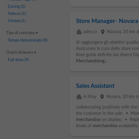
During
(2)
Adecco
(1)
Store Manager- Novara
Umana
(1)
apartment
place
adecco
Novara
, 20 km d
Tipo di contratto
Tempo determinato
(8)
di raggiungere gli obiettivi qualita
Assicurare la cura dello store no
Orario di lavoro
linee guida definite dai diversi D
Full-time
(9)
Merchandising
...
Sales Assistant
apartment
place
K-Way
Novara
, 20 km da
collaborating positively with th
the customer in the sale; • Mai
merchandise
on display; • Repl
levels of
merchandise
availability 