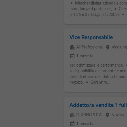
•
Merchandising
aziendale comp
mare, lanyard portapass, • Corso
(art.36 e 37 D.Lgs. 81/2008), • Ce
Vice Responsabile
apartment
place
Ali Professional
Vicolun
event_available
1 mese fa
per ottimizzare le performance. •
la disponibilità dei prodotti e mi
delle direttive aziendali in termini
negozio. • Garantire...
Addetto/a vendite ? ful
apartment
place
DURING S.P.A.
Novara
,
event_available
1 mese fa