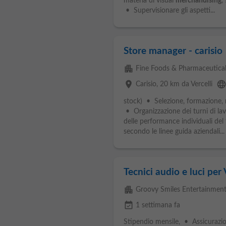
materia di visual
merchandising
,
• Supervisionare gli aspetti...
Store manager - carisio
apartment
Fine Foods & Pharmaceuticals
place
languag
Carisio
, 20 km da Vercelli
stock) • Selezione, formazione,
• Organizzazione dei turni di l
delle performance individuali de
secondo le linee guida aziendali...
Tecnici audio e luci per V
apartment
Groovy Smiles Entertainmen
event_available
1 settimana fa
Stipendio mensile, • Assicurazion