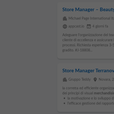
Store Manager – Beauty
apartment
Michael Page International Ital
language
event_available
appcast.io
4 giorni fa
Adeguare l'organizzazione del tea
cliente di eccellenza e assicurare
processi. Richiesta esperienza 3-5 
gradito. #J-18808...
Store Manager Terranova
apartment
place
Gruppo Teddy
Novara
, 
la corretta ed efficiente organizz
dei principi di visual
merchandisi
• la motivazione e lo sviluppo d
• l'efficace gestione del rapporto