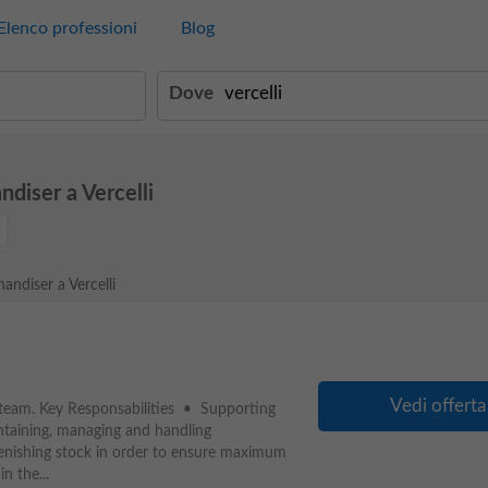
Elenco professioni
Blog
Dove
diser a Vercelli
andiser a Vercelli
Vedi offerta
e team. Key Responsabilities • Supporting
ntaining, managing and handling
enishing stock in order to ensure maximum
in the...