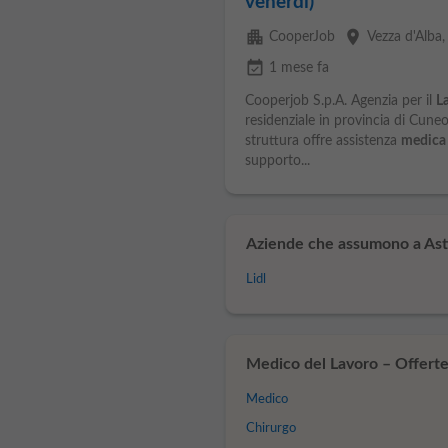
venerdì)
apartment
place
CooperJob
Vezza d'Alba
event_available
1 mese fa
Cooperjob S.p.A. Agenzia per il
L
residenziale in provincia di Cune
struttura offre assistenza
medica
supporto...
Aziende che assumono a Asti
Lidl
Medico del Lavoro – Offerte d
Medico
Chirurgo