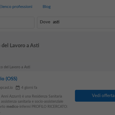
Elenco professioni
Blog
Dove
 del Lavoro a Asti
co del Lavoro a Asti
io (OSS)
event_available
ppcast.io
4 giorni fa
Vedi offerta
 Anni Azzurri) è una Residenza Sanitaria
 assistenza sanitaria e socio‑assistenziale
orto
medico
‑infermi PROFILO RICERCATO:
.