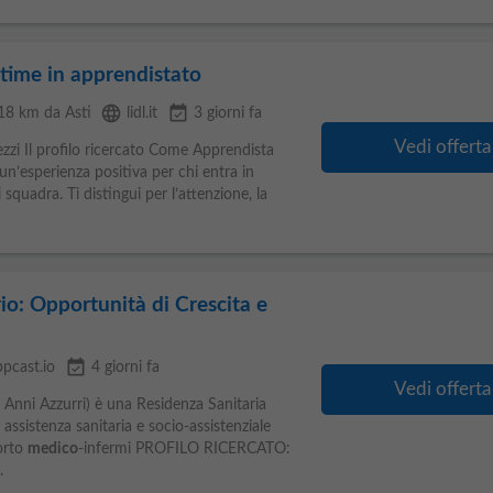
time in apprendistato
language
event_available
 18 km da Asti
lidl.it
3 giorni fa
Vedi offerta
ezzi Il profilo ricercato Come Apprendista
 un’esperienza positiva per chi entra in
 squadra. Ti distingui per l’attenzione, la
io: Opportunità di Crescita e
event_available
ppcast.io
4 giorni fa
Vedi offerta
 Anni Azzurri) è una Residenza Sanitaria
 assistenza sanitaria e socio‑assistenziale
orto
medico
‑infermi PROFILO RICERCATO:
.