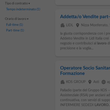
Tipo di contratto
Tempo indeterminato
(1)
Addetta/o Vendite part-
Orario di lavoro
apartment
place
Full-time
(1)
LIDL
Nizza Monferrato
,
Part-time
(1)
la giusta corrispondenza con i pr
Addetto Vendite in Lidl Italia crei
negozio e contribuisci al
lavoro
di
precisione e la voglia...
Operatore Socio Sanitar
Formazione
apartment
place
language
KOS GROUP
Asti
a
Palladio (parte del Gruppo KOS –
Assistenziale (RSA) per anziani ad
continuativa, con servizi di supp
INFERMIERE SEDEDI
LAVORO
..