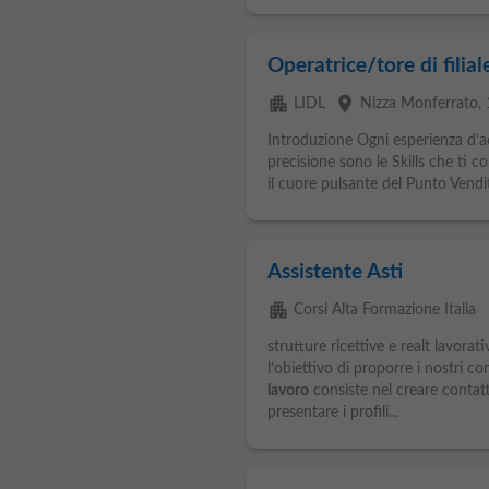
Operatrice/tore di filial
apartment
place
LIDL
Nizza Monferrato
,
Introduzione Ogni esperienza d’ac
precisione sono le Skills che ti 
il cuore pulsante del Punto Vendi
Assistente Asti
apartment
p
Corsi Alta Formazione Italia
strutture ricettive e realt lavorat
l’obiettivo di proporre i nostri cor
lavoro
consiste nel creare contatti
presentare i profili...