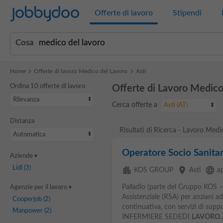
Jobbydoo
Offerte di lavoro
Stipendi
Cosa
Home
Offerte di lavoro Medico del Lavoro
Asti
Ordina 10 offerte di lavoro
Offerte di Lavoro Medico
Rilevanza
Cerca offerte a
Asti (AT)
Distanza
Risultati di Ricerca - Lavoro Medi
Automatica
Operatore Socio Sanitar
Aziende
Lidl
(3)
apartment
place
language
KOS GROUP
Asti
a
Palladio (parte del Gruppo KOS –
Agenzie per il lavoro
Assistenziale (RSA) per anziani ad
Cooperjob
(2)
continuativa, con servizi di supp
Manpower
(2)
INFERMIERE SEDEDI
LAVORO
..