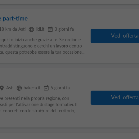
e part-time
language
event_available
 18 km da Asti
lidl.it
3 giorni fa
Vedi offerta
quisto inizia anche grazie a te. Se ordine e
contraddistinguono e cerchi un
lavoro
dentro
ta, questa potrebbe essere la tua occasione...
lace
language
event_available
Asti
bakeca.it
5 giorni fa
Vedi offerta
ive presenti nella propria regione, con
sisti per l’attivazione di stage formativi. Il
 concreti con le strutture del territorio,