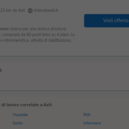
language
, 22 km da Asti
intervieweb.it
Vedi offerta
avoro
ricerca per una storica struttura
o, composta da 80 posti letto su 4 piani. La
e infermieristica, attività di riabilitazione,
:
i lavoro correlate a Asti:
Ospedale
RSA
Sanità
Infermiere