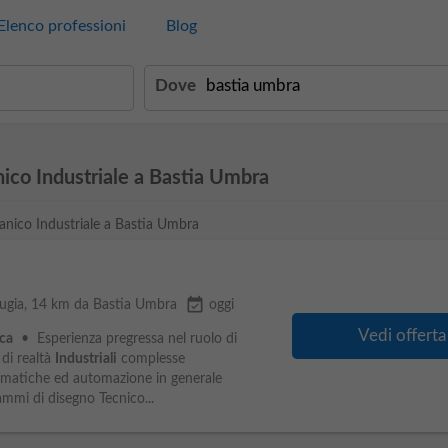
Elenco professioni
Blog
Dove
ico Industriale a Bastia Umbra
canico Industriale a Bastia Umbra
event_available
ugia
, 14 km da Bastia Umbra
oggi
Vedi offerta
ca
• Esperienza pregressa nel ruolo di
 di realtà
Industriali
complesse
omatiche ed automazione in generale
mi di disegno Tecnico...