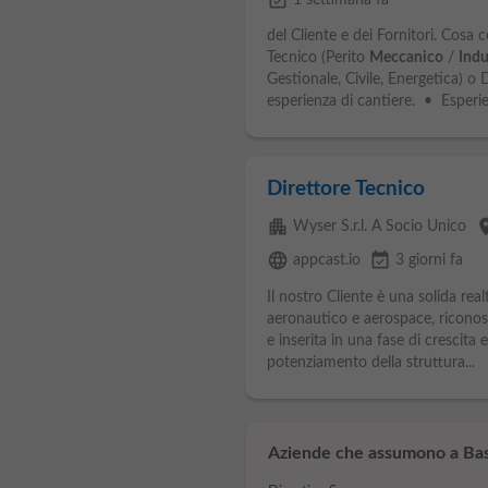
event_available
1 settimana fa
del Cliente e dei Fornitori. Cosa
Tecnico (Perito
Meccanico
/
Indu
Gestionale, Civile, Energetica) 
esperienza di cantiere. • Esperie
Direttore Tecnico
apartment
pla
Wyser S.r.l. A Socio Unico
language
event_available
appcast.io
3 giorni fa
Il nostro Cliente è una solida rea
aeronautico e aerospace, riconosc
e inserita in una fase di crescita
potenziamento della struttura...
Aziende che assumono a Bas