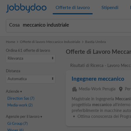
Jobbydoo
Offerte di lavoro
Stipendi
Cosa
Home
Offerte di lavoro Meccanico Industriale
Bastia Umbra
Ordina 61 offerte di lavoro
Offerte di Lavoro Meccan
Rilevanza
Risultati di Ricerca - Lavoro Mec
Distanza
Ingegnere meccanico
Automatica
apartment
place
Media-Work Perugia
Per
Aziende
Direction Sas
(7)
Magistrale in Ingegneria
Meccani
progettista
meccanico
all’interno
Media-work
(2)
preferibilmente in macchine aut
• Ottima conoscenza dei Program
Agenzie per il lavoro
Gi Group
(7)
Wyser
(6)