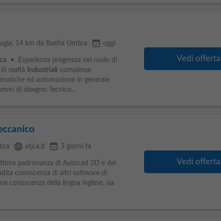
event_available
ugia
, 14 km da Bastia Umbra
oggi
Vedi offerta
ca
• Esperienza pregressa nel ruolo di
 di realtà
Industriali
complesse
omatiche ed automazione in generale
mi di disegno Tecnico...
eccanico
language
event_available
bra
etjca.it
3 giorni fa
Vedi offerta
Ottima padronanza di Autocad 2D e del
dita conoscenza di altri software di
 conoscenza della lingua inglese, sia