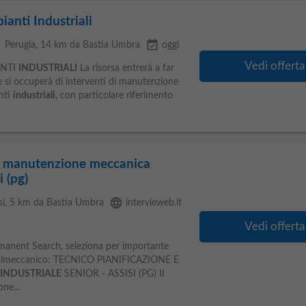
ianti Industriali
e
event_available
Perugia
, 14 km da Bastia Umbra
oggi
Vedi offerta
ANTI
INDUSTRIALI
La risorsa entrerà a far
 si occuperà di interventi di manutenzione
anti
industriali
, con particolare riferimento
 e manutenzione meccanica
i (pg)
language
si
, 5 km da Bastia Umbra
intervieweb.it
Vedi offerta
rmanent Search, seleziona per importante
etalmeccanico: TECNICO PIANIFICAZIONE E
INDUSTRIALE
SENIOR - ASSISI (PG) Il
ne...