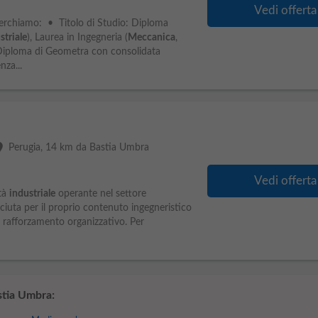
Vedi offerta
 cerchiamo: • Titolo di Studio: Diploma
striale
), Laurea in Ingegneria (
Meccanica
,
o Diploma di Geometra con consolidata
nza...
ce
Perugia
, 14 km da Bastia Umbra
Vedi offerta
ltà
industriale
operante nel settore
iuta per il proprio contenuto ingegneristico
 e rafforzamento organizzativo. Per
tia Umbra: