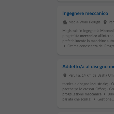
Ingegnere meccanico
apartment
place
Media-Work Perugia
Per
Magistrale in Ingegneria
Meccani
progettista
meccanico
all'interno
preferibilmente in macchine aut
• Ottima conoscenza dei Program
Addetto/a al disegno m
place
Perugia
, 14 km da Bastia Um
tecnica e disegno
industriale
; - 
pacchetto Microsoft Office; - Gra
progettazione
meccanica
• Buona
parlata che scritta; • Gestione...