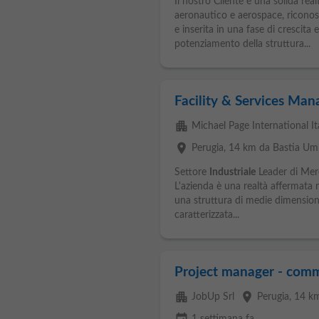
Il nostro Cliente è una solida rea
aeronautico e aerospace, riconosc
e inserita in una fase di crescita
potenziamento della struttura...
Facility & Services Man
apartment
Michael Page International Ital
place
Perugia
, 14 km da Bastia Um
Settore
Industriale
Leader di Mer
L'azienda è una realtà affermata 
una struttura di medie dimension
caratterizzata...
Project manager - comm
apartment
place
JobUp Srl
Perugia
, 14 k