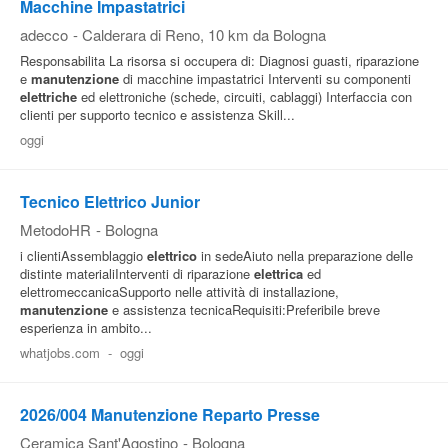
Macchine Impastatrici
adecco
-
Calderara di Reno
, 10 km da Bologna
Responsabilita La risorsa si occupera di: Diagnosi guasti, riparazione
e
manutenzione
di macchine impastatrici Interventi su componenti
elettriche
ed elettroniche (schede, circuiti, cablaggi) Interfaccia con
clienti per supporto tecnico e assistenza Skill...
oggi
Tecnico Elettrico Junior
MetodoHR
-
Bologna
i clientiAssemblaggio
elettrico
in sedeAiuto nella preparazione delle
distinte materialiInterventi di riparazione
elettrica
ed
elettromeccanicaSupporto nelle attività di installazione,
manutenzione
e assistenza tecnicaRequisiti:Preferibile breve
esperienza in ambito...
whatjobs.com
-
oggi
2026/004 Manutenzione Reparto Presse
Ceramica Sant'Agostino
-
Bologna