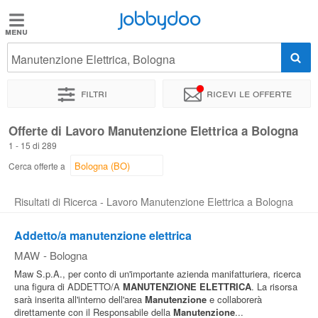
Jobbydoo
Jobbydoo
Manutenzione Elettrica, Bologna
Offerte
di
Filtri
Ricevi le offerte
lavoro
Offerte di Lavoro Manutenzione Elettrica a Bologna
1 - 15 di 289
Stipendi
Cerca offerte a
Elenco
Risultati di Ricerca - Lavoro Manutenzione Elettrica a Bologna
professioni
Addetto/a manutenzione elettrica
MAW
-
Bologna
Blog
Maw S.p.A., per conto di un'importante azienda manifatturiera, ricerca
una figura di ADDETTO/A
MANUTENZIONE
ELETTRICA
. La risorsa
sarà inserita all'interno dell'area
Manutenzione
e collaborerà
direttamente con il Responsabile della
Manutenzione
...