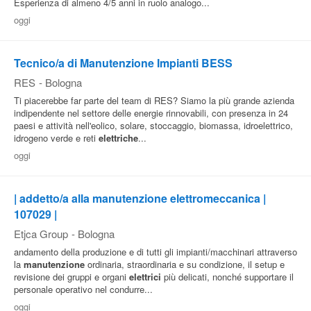
Esperienza di almeno 4/5 anni in ruolo analogo...
oggi
Tecnico/a di Manutenzione Impianti BESS
RES
-
Bologna
Ti piacerebbe far parte del team di RES? Siamo la più grande azienda
indipendente nel settore delle energie rinnovabili, con presenza in 24
paesi e attività nell'eolico, solare, stoccaggio, biomassa, idroelettrico,
idrogeno verde e reti
elettriche
...
oggi
| addetto/a alla manutenzione elettromeccanica |
107029 |
Etjca Group
-
Bologna
andamento della produzione e di tutti gli impianti/macchinari attraverso
la
manutenzione
ordinaria, straordinaria e su condizione, il setup e
revisione dei gruppi e organi
elettrici
più delicati, nonché supportare il
personale operativo nel condurre...
oggi