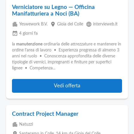
Verniciatore su Legno — Officina
Manifatturiera a Noci (BA)
apartment
place
language
Yeswework B.V.
Gioia del Colle
intervieweb.it
event_available
4 giorni fa
la
manutenzione
ordinaria delle attrezzature e mantenere in
ordine l'area di lavoro • Esperienza pregressa di almeno 3
anni nel ruolo • Conoscenza approfondita delle diverse
tipologie di vernici, impregnanti e finiture per superfici
lignee • Competenza...
Vedi offerta
Contract Project Manager
apartment
Natuzzi
place
Santeramo in Colle
, 14 km da Gioia del Colle