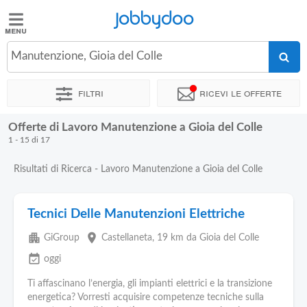
Jobbydoo
Jobbydoo
Manutenzione, Gioia del Colle
Offerte
di
Filtri
Ricevi le offerte
lavoro
Offerte di Lavoro Manutenzione a Gioia del Colle
Stipendi
1 - 15 di 17
Risultati di Ricerca - Lavoro Manutenzione a Gioia del Colle
Elenco
professioni
Tecnici Delle Manutenzioni Elettriche
Blog
apartment
place
GiGroup
Castellaneta
, 19 km da Gioia del Colle
event_available
oggi
Ti affascinano l’energia, gli impianti elettrici e la transizione
energetica? Vorresti acquisire competenze tecniche sulla