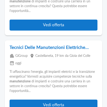
Pubblica
manutenzione
di impianti e costruire una carriera in un
Offerte
settore in continua crescita? Questa potrebbe essere
l’opportunità...
Area
Vedi offerta
Aziende
Tecnici Delle Manutenzioni Elettriche...
apartment
place
GiGroup
Castellaneta
, 19 km da Gioia del Colle
event_available
oggi
Ti affascinano l’energia, gli impianti elettrici e la transizione
energetica? Vorresti acquisire competenze tecniche sulla
manutenzione
di impianti e costruire una carriera in un
settore in continua crescita? Questa potrebbe essere
l’opportunità...
Vedi offerta