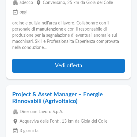
apartment
place
adecco
Conversano
, 25 km da Gioia del Colle
event_available
oggi
ordine e pulizia nell'area di lavoro. Collaborare con il
personale di
manutenzione
e con il responsabile di
produzione per la segnalazione di eventuali anomalie sui
macchinari. Skill e Professionalita Esperienza comprovata
nella conduzione...
Vedi offerta
Project & Asset Manager – Energie
Rinnovabili (Agrivoltaico)
apartment
Direzione Lavoro S.p.A.
place
Acquaviva delle Fonti
, 13 km da Gioia del Colle
event_available
3 giorni fa