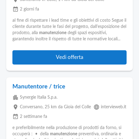
event_available
2 giorni fa
al fine di rispettare i lead time e gli obiettivi di costo Segue il
cliente durante tutte le fasi del progetto, dall'esposizione del
prodotto, alla
manutenzione
degli spazi espositivi,
garantendo inoltre il rispetto di tutte le normative locali...
Vedi offerta
Manutentore / trice
apartment
Synergie Italia S.p.a.
place
language
Conversano
, 25 km da Gioia del Colle
intervieweb.it
event_available
2 settimane fa
e preferibilmente nella produzione di prodotti da forno, si
occuperà : • della
manutenzione
preventiva, ordinaria e