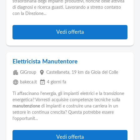
straordinaria degli impianti produttivi, nonché delle attività
di diagnosi e ricerca guasti. Lavorando a stretto contatto
con la Direzione...
Vedi offerta
Elettricista Manutentore
apartment
place
GiGroup
Castellaneta
, 19 km da Gioia del Colle
language
event_available
bakeca.it
4 giorni fa
Ti affascinano l’energia, gli impianti elettrici e la transizione
energetica? Vorresti acquisire competenze tecniche sulla
manutenzione
di impianti e costruire una carriera in un
settore in continua crescita? Questa potrebbe essere
l’opportunit...
Vedi offerta