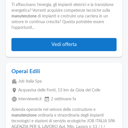
Ti affascinano l’energia, gli impianti elettrici e la transizione
energetica? Vorresti acquisire competenze tecniche sulla
manutenzione
di impianti e costruire una carriera in un
settore in continua crescita? Questa potrebbe essere
l’opportunit...
Vedi offerta
Operai Edili
apartment
Job Italia Spa
place
Acquaviva delle Fonti
, 13 km da Gioia del Colle
language
event_available
intervieweb.it
2 settimane fa
Azienda operante nel settore della costruzione e
manutenzione
ordinaria e straordinaria degli impianti
tecnologici e stazioni di servizio ecologiche JOB ITALIA SPA
AGENZIA PER IL LAVORO Aut. Min. Lavoro n 13 / I /