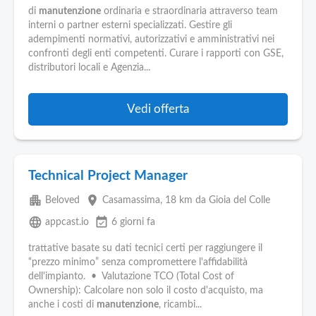
di
manutenzione
ordinaria e straordinaria attraverso team
interni o partner esterni specializzati. Gestire gli
adempimenti normativi, autorizzativi e amministrativi nei
confronti degli enti competenti. Curare i rapporti con GSE,
distributori locali e Agenzia...
Vedi offerta
Technical Project Manager
apartment
place
Beloved
Casamassima
, 18 km da Gioia del Colle
language
event_available
appcast.io
6 giorni fa
trattative basate su dati tecnici certi per raggiungere il
“prezzo minimo” senza compromettere l'affidabilità
dell'impianto. • Valutazione TCO (Total Cost of
Ownership): Calcolare non solo il costo d'acquisto, ma
anche i costi di
manutenzione
, ricambi...