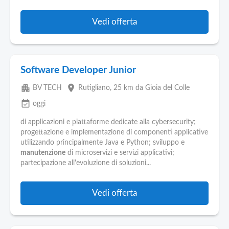
Vedi offerta
Software Developer Junior
apartment
place
BV TECH
Rutigliano
, 25 km da Gioia del Colle
event_available
oggi
di applicazioni e piattaforme dedicate alla cybersecurity;
progettazione e implementazione di componenti applicative
utilizzando principalmente Java e Python; sviluppo e
manutenzione
di microservizi e servizi applicativi;
partecipazione all'evoluzione di soluzioni...
Vedi offerta