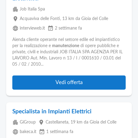
apartment
Job Italia Spa
place
Acquaviva delle Fonti
, 13 km da Gioia del Colle
language
event_available
intervieweb.it
2 settimane fa
Aienda cliente operante nel settore edile ed impiantistico
per la realizzazione e
manutenzione
di opere pubbliche e
private, civili e industriali JOB ITALIA SPA AGENZIA PER IL
LAVORO Aut. Min. Lavoro n 13 / I / 0001610 / 03.01 del
05 / 02 / 2010...
Vedi offerta
Specialista in Impianti Elettrici
apartment
place
GiGroup
Castellaneta
, 19 km da Gioia del Colle
language
event_available
bakeca.it
1 settimana fa