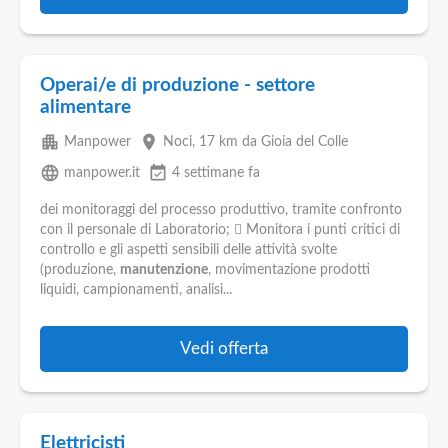
Operai/e di produzione - settore
alimentare
apartment
place
Manpower
Noci
, 17 km da Gioia del Colle
language
event_available
manpower.it
4 settimane fa
dei monitoraggi del processo produttivo, tramite confronto
con il personale di Laboratorio;  Monitora i punti critici di
controllo e gli aspetti sensibili delle attività svolte
(produzione,
manutenzione
, movimentazione prodotti
liquidi, campionamenti, analisi...
Vedi offerta
Elettricisti