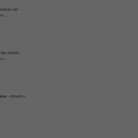
perante nel
e...
da cliente,
co...
ico
- idraulico