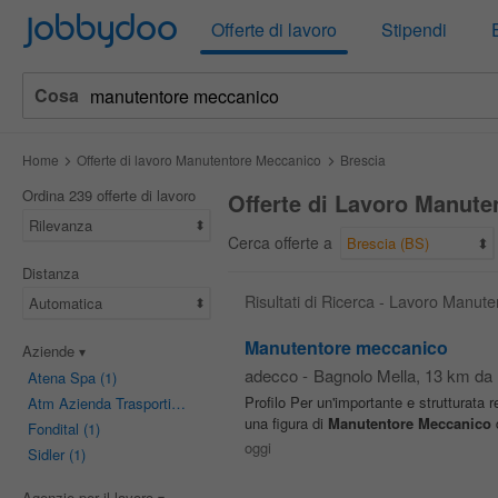
Jobbydoo
Offerte di lavoro
Stipendi
Cosa
Home
Offerte di lavoro Manutentore Meccanico
Brescia
Ordina 239 offerte di lavoro
Offerte di Lavoro Manute
Rilevanza
Cerca offerte a
Brescia (BS)
Distanza
Risultati di Ricerca - Lavoro Manut
Automatica
Manutentore meccanico
Aziende
adecco
-
Bagnolo Mella
, 13 km da
Atena Spa
(1)
Profilo Per un'importante e strutturata
Atm Azienda Trasporti Milanesi
(1)
una figura di
Manutentore
Meccanico
d
Fondital
(1)
oggi
Sidler
(1)
Agenzie per il lavoro