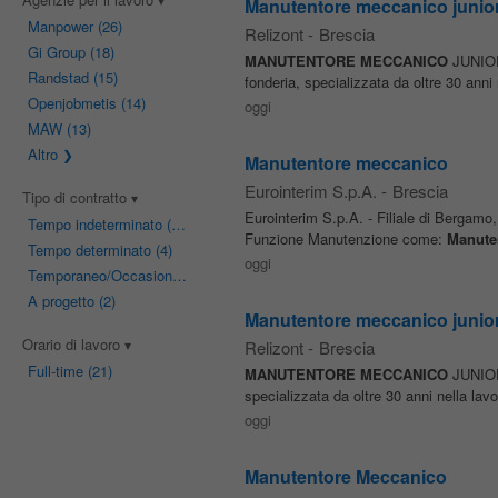
Manutentore meccanico junior
Manpower
(26)
Relizont
-
Brescia
Gi Group
(18)
MANUTENTORE
MECCANICO
JUNIOR 
Randstad
(15)
fonderia, specializzata da oltre 30 anni
Openjobmetis
(14)
oggi
MAW
(13)
Altro
Manutentore meccanico
Eurointerim S.p.A.
-
Brescia
Tipo di contratto
Eurointerim S.p.A. - Filiale di Bergamo,
Tempo indeterminato
(16)
Funzione Manutenzione come:
Manute
Tempo determinato
(4)
oggi
Temporaneo/Occasionale
(4)
A progetto
(2)
Manutentore meccanico junio
Orario di lavoro
Relizont
-
Brescia
Full-time
(21)
MANUTENTORE
MECCANICO
JUNIOR 
specializzata da oltre 30 anni nella lav
oggi
Manutentore Meccanico