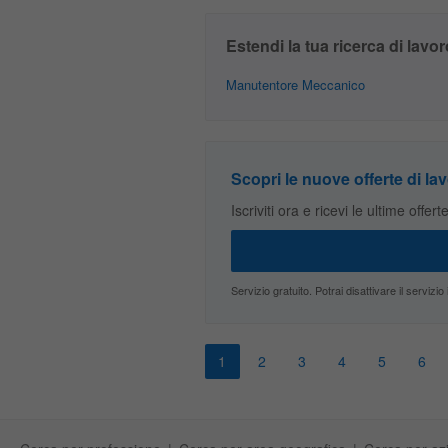
Estendi la tua ricerca di lavor
Manutentore Meccanico
Scopri le nuove offerte di lav
Iscriviti ora e ricevi le ultime offer
Servizio gratuito. Potrai disattivare il servi
1
2
3
4
5
6