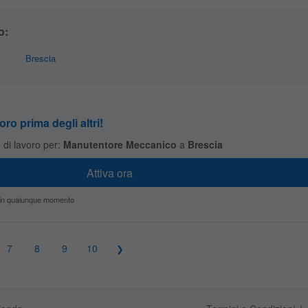
o:
Brescia
oro prima degli altri!
te di lavoro per:
Manutentore Meccanico
a
Brescia
zio in qualunque momento
7
8
9
10