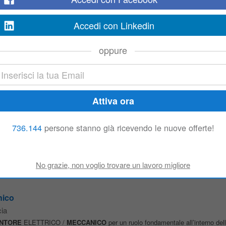
ENTORE
MECCANICO
Di cosa ti dovrai occupare? Inserito all'interno della 
Accedi con Linkedin
oppure
o - Lograto (BS)
a
 sinergia con la squadra di
manutentori
meccanici
. Il tuo compito principale s
pianti, occupandoti sia della manutenzione ordinaria e straordinaria...
 3 turni
736.144
persone stanno già ricevendo le nuove offerte!
o San Martino
, 15 km da Brescia
RNI La risorsa sarà inserita presso l’azienda sita a CAZZAGO SAN MARTI
iretta e a tempo indeterminato. L’orario di lavoro è full time su 2 o 3 turni dal
nico
ia
NTORE
ELETTRICO /
MECCANICO
per un ruolo fondamentale all’interno del