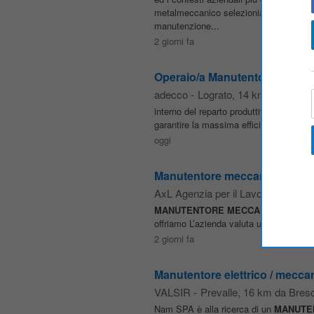
metalmeccanico selezioniamo:
MANUT
manutenzione...
2 giorni fa
Operaio/a Manutentore Elettric
adecco
-
Lograto
, 14 km da Bresci
interno del reparto produttivo in stretta
garantire la massima efficienza degli im
oggi
Manutentore meccanico su 2 o
AxL Agenzia per il Lavoro
-
Cazzag
MANUTENTORE
MECCANICO
SU 3 TU
offriamo L’azienda valuta un’assunzione d
2 giorni fa
Manutentore elettrico / mecca
VALSIR
-
Prevalle
, 16 km da Bresc
Nam SPA è alla ricerca di un
MANUTE