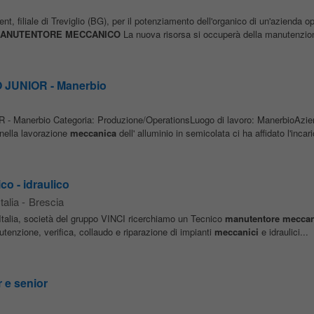
 filiale di Treviglio (BG), per il potenziamento dell'organico di un'azienda o
ANUTENTORE
MECCANICO
La nuova risorsa si occuperà della manutenzion
UNIOR - Manerbio
- Manerbio Categoria: Produzione/OperationsLuogo di lavoro: ManerbioAzien
 nella lavorazione
meccanica
dell' alluminio in semicolata ci ha affidato l'incari
o - idraulico
talia
-
Brescia
Italia, società del gruppo VINCI ricerchiamo un Tecnico
manutentore
meccan
utenzione, verifica, collaudo e riparazione di impianti
meccanici
e idraulici...
 e senior