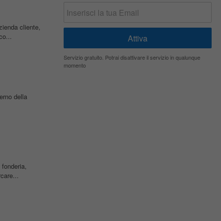
enda cliente,
co...
Servizio gratuito. Potrai disattivare il servizio in qualunque
momento
erno della
fonderia,
rcare...