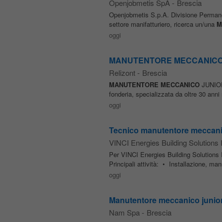
Openjobmetis SpA
-
Brescia
Openjobmetis S.p.A. Divisione Permanent,
settore manifatturiero, ricerca un/una
M
oggi
MANUTENTORE MECCANICO J
Relizont
-
Brescia
MANUTENTORE
MECCANICO
JUNIOR 
fonderia, specializzata da oltre 30 anni
oggi
Tecnico manutentore meccanic
VINCI Energies Building Solutions I
Per VINCI Energies Building Solutions 
Principali attività: • Installazione, man
oggi
Manutentore meccanico junior
Nam Spa
-
Brescia