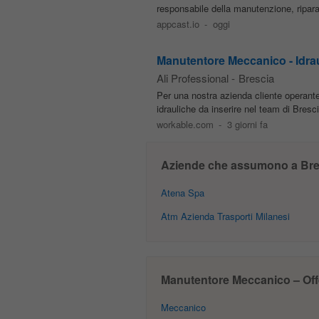
responsabile della manutenzione, riparaz
appcast.io
-
oggi
Manutentore Meccanico - Idra
Ali Professional
-
Brescia
Per una nostra azienda cliente operant
idrauliche da inserire nel team di Bresc
workable.com
-
3 giorni fa
Aziende che assumono a Bre
Atena Spa
Atm Azienda Trasporti Milanesi
Manutentore Meccanico – Offer
Meccanico