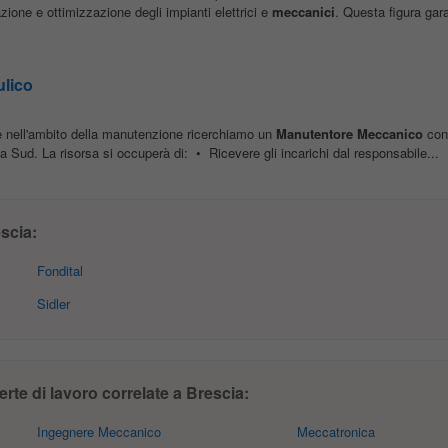
ione e ottimizzazione degli impianti elettrici e
meccanici
. Questa figura gara
ulico
e nell'ambito della manutenzione ricerchiamo un
Manutentore
Meccanico
con
ia Sud. La risorsa si occuperà di: • Ricevere gli incarichi dal responsabile...
scia:
Fondital
Sidler
te di lavoro correlate a Brescia:
Ingegnere Meccanico
Meccatronica