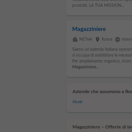
prodotti. LA TUA MISSION...
Magazziniere
apartment
place
language
NETwk
Roma
inter
Siamo un'azienda italiana operant
si occupa di soddisfare le necessit
Per ampliamento organico, ricerc
Magazziniere
...
Aziende che assumono a Ro
Alcott
Magazziniere – Offerte di la