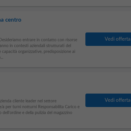
ma centro
Vedi offerta
 Desideriamo entrare in contatto con risorse
no in contesti aziendali strutturati del
capacità organizzative, predisposizione ai
..
a
Vedi offerta
azienda cliente leader nel settore
e
/a per turni notturni Responsabilita Carico e
dell'ordine e della pulizia del magazzino