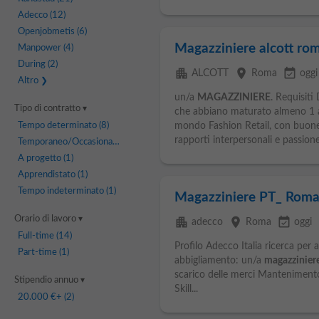
Adecco
(12)
Openjobmetis
(6)
Magazziniere alcott ro
Manpower
(4)
During
(2)
apartment
place
event_available
ALCOTT
Roma
oggi
Altro
un/a
MAGAZZINIERE
. Requisiti
Tipo di contratto
che abbiano maturato almeno 1 an
Tempo determinato
(8)
mondo Fashion Retail, con buone 
rapporti interpersonali e passione.
Temporaneo/Occasionale
(4)
A progetto
(1)
Apprendistato
(1)
Tempo indeterminato
(1)
Magazziniere PT_ Rom
Orario di lavoro
apartment
place
event_available
adecco
Roma
oggi
Full-time
(14)
Profilo Adecco Italia ricerca per 
Part-time
(1)
abbigliamento: un/a
magazzinier
scarico delle merci Mantenimento 
Stipendio annuo
Skill...
20.000 €
+ (2)