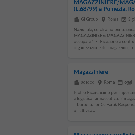
MAGAZZINIERE/MAGAZ
(L.68/99) a Pomezia, R
apartment
place
event_available
Gi Group
Roma
3 gi
Nazionale, cerchiamo per azienda 
MAGAZZINIERE
/
MAGAZZINIE
occupare? • Ricezione e controll
organizzazione del magazzino; • 
Magazziniere
apartment
place
event_available
adecco
Roma
oggi
Profilo Ricerchiamo per importante
e logistica farmaceutica: 2
magaz
Tiburtuna/Tor Cervara). Responsab
un'attivita...