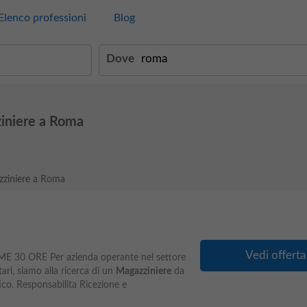
Elenco professioni
Blog
Dove
ziniere a Roma
azziniere a Roma
Vedi offerta
E 30 ORE Per azienda operante nel settore
ari, siamo alla ricerca di un
Magazziniere
da
tico. Responsabilita Ricezione e