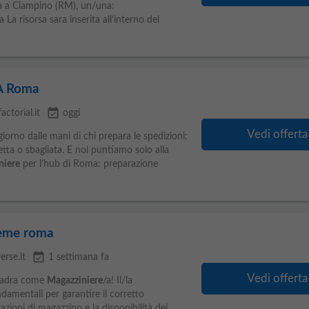
ita a Ciampino (RM), un/una:
 La risorsa sara inserita all'interno del
A Roma
event_available
factorial.it
oggi
Vedi offerta
iorno dalle mani di chi prepara le spedizioni:
tta o sbagliata. E noi puntiamo solo alla
niere
per l'hub di Roma: preparazione
 eme roma
event_available
erse.it
1 settimana fa
Vedi offerta
quadra come
Magazziniere
/a! Il/la
ndamentali per garantire il corretto
zioni di magazzino e la disponibilità dei