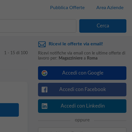
Pubblica Offerte
Area Aziende
Ricevi le offerte via email!
1 - 15 di 100
Ricevi notifiche via email con le ultime offerte di
lavoro per:
Magazziniere
a
Roma
Accedi con Google
Accedi con Facebook
Accedi con Linkedin
oppure