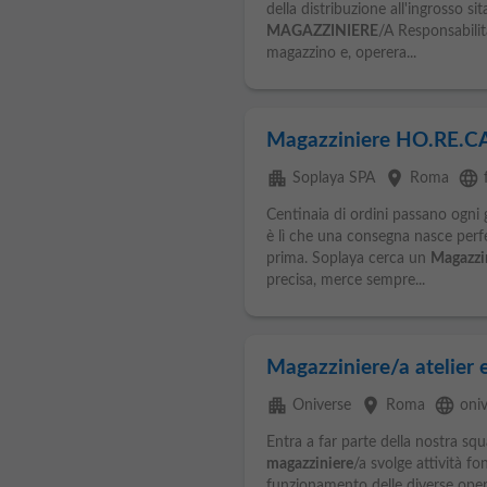
della distribuzione all'ingrosso s
MAGAZZINIERE
/A Responsabilita
magazzino e, operera...
Magazziniere HO.RE.C
apartment
place
language
Soplaya SPA
Roma
Centinaia di ordini passano ogni g
è lì che una consegna nasce perfe
prima. Soplaya cerca un
Magazzi
precisa, merce sempre...
Magazziniere/a atelier
apartment
place
language
Oniverse
Roma
oniv
Entra a far parte della nostra s
magazziniere
/a svolge attività fo
funzionamento delle diverse opera