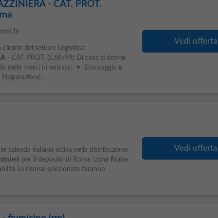
ZINIERA - CAT. PROT.
oma
orni fa
Vedi offerta
cliente del settore Logistica:
RA
- CAT. PROT. (L.68/99) Di cosa ti dovrai
o delle merci in entrata; • Stoccaggio e
Preparazione...
Vedi offerta
 azienda italiana attiva nella distribuzione
zinieri
per il deposito di Roma (zona Roma
ilita Le risorse selezionate faranno