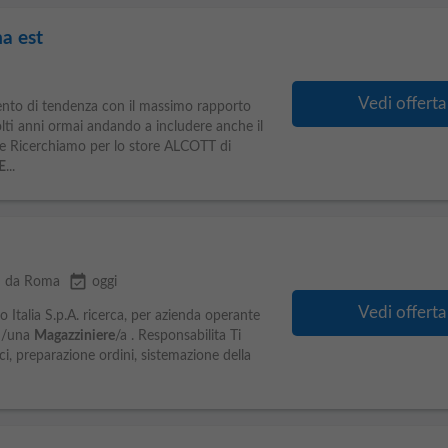
a est
Vedi offerta
amento di tendenza con il massimo rapporto
olti anni ormai andando a includere anche il
ione Ricerchiamo per lo store ALCOTT di
E
...
event_available
m da Roma
oggi
Vedi offerta
 Italia S.p.A. ricerca, per azienda operante
un/una
Magazziniere
/a . Responsabilita Ti
i, preparazione ordini, sistemazione della