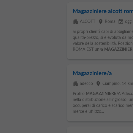
Magazziniere alcott rom
apartment
place
event_available
ALCOTT
Roma
oggi
ai propri clienti capi di abbigli
qualità-prezzo, si è evoluta da m
valore della sostenibilità. Posiz
ROMA EST un/a
MAGAZZINIER
Magazziniere/a
apartment
place
adecco
Ciampino
, 14 k
Profilo
MAGAZZINIERE
/A Adecco
nella distribuzione all'ingrosso, 
occuperai di carico e scarico merc
merce e utilizzo...