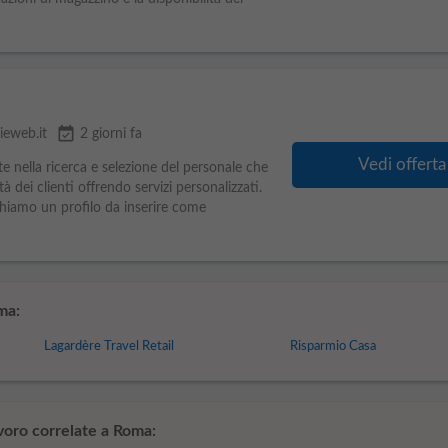
event_available
vieweb.it
2 giorni fa
Vedi offerta
e nella ricerca e selezione del personale che
à dei clienti offrendo servizi personalizzati.
hiamo un profilo da inserire come
ma:
Lagardère Travel Retail
Risparmio Casa
voro correlate a Roma: