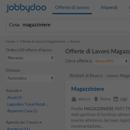
Jobbydoo
Offerte di lavoro
Stipendi
Cosa
Home
Offerte di lavoro Magazziniere
Roma
Ordina 100 offerte di lavoro
Offerte di Lavoro Magaz
Rilevanza
Cerca offerte a
Roma (RM)
Distanza
Risultati di Ricerca - Lavoro Mag
Automatica
Magazziniere
Aziende
Alcott
(5)
apartment
place
event_available
adecco
Roma
oggi
Lagardère Travel Retail
(1)
Profilo
MAGAZZINIERE
PART-TIM
Risparmio Casa
(1)
della gestione di forniture aliment
inserire all'interno del team logis
Agenzie per il lavoro
movimentazione...
Randstad
(21)