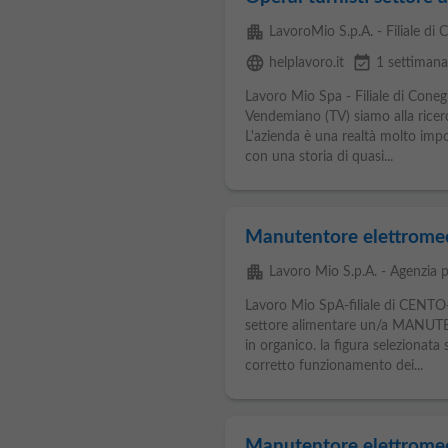
apartment
LavoroMio S.p.A. - Filiale di
language
event_available
helplavoro.it
1 settimana
Lavoro Mio Spa - Filiale di Coneg
Vendemiano (TV) siamo alla ricerca
L'azienda è una realtà molto impo
con una storia di quasi...
Manutentore elettrome
apartment
Lavoro Mio S.p.A. - Agenzia p
Lavoro Mio SpA-filiale di CENTO-
settore alimentare un/a MAN
in organico. la figura selezionat
corretto funzionamento dei...
Manutentore elettrome