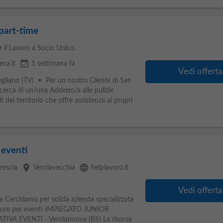
 part-time
 il Lavoro a Socio Unico.
event_available
eca.it
1 settimana fa
Vedi offerta
gliano (TV) • Per un nostro Cliente di San
ricerca di un/una Addetto/a alle pulizie
 del territorio che offre assistenza ai propri
 eventi
place
language
rescia
Verolavecchia
helplavoro.it
Vedi offerta
ia Cerchiamo per solida azienda specializzata
rutture per eventi IMPIEGATO JUNIOR
A EVENTI - Verolanuova (BS) La risorsa