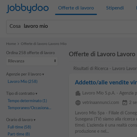
Jobbydoo
Offerte di lavoro
Stipendi
Cosa
Home
Offerte di lavoro Lavoro Mio
Ordina 258 offerte di lavoro
Offerte di Lavoro Lavoro
Rilevanza
Risultati di Ricerca - Lavoro Lavo
Agenzie per il lavoro
Lavoro Mio
(258)
Addetto/alle vendite vin
apartment
Lavoro Mio S.p.A. - Agenzia p
Tipo di contratto
Tempo determinato
(1)
language
event_available
vetrinaannunci.com
2 se
Temporaneo/Occasionale
(1)
Lavoro Mio Spa - Filiale di Conegl
Susegana (TV) siamo alla ricerca 
Orario di lavoro
time). L'azienda è una realtà conso
Full-time
(58)
produzione e nel...
Part-time
(8)