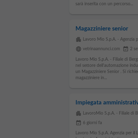
sarà inserita con un percorso...
Magazziniere senior
apartment
Lavoro Mio S.p.A. - Agenzia p
language
event_available
vetrinaannunci.com
2 se
Lavoro Mio S.p.A. - Filiale di Ber
nel settore dell'automazione indust
un Magazziniere Senior . Si rich
magazziniere in...
Impiegata amministrativ
apartment
LavoroMio S.p.A. - Filiale di
event_available
6 giorni fa
Lavoro Mio S.p.A. Agenzia per il 