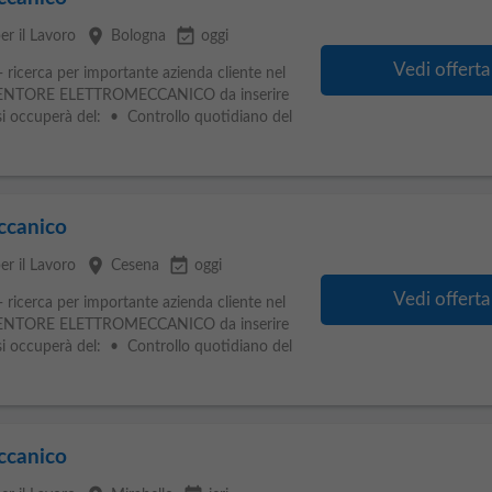
place
event_available
er il Lavoro
Bologna
oggi
Vedi offerta
 ricerca per importante azienda cliente nel
UTENTORE ELETTROMECCANICO da inserire
a si occuperà del: • Controllo quotidiano del
ccanico
place
event_available
er il Lavoro
Cesena
oggi
Vedi offerta
 ricerca per importante azienda cliente nel
UTENTORE ELETTROMECCANICO da inserire
a si occuperà del: • Controllo quotidiano del
ccanico