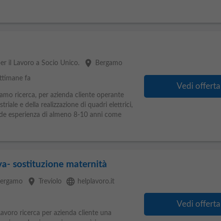
place
er il Lavoro a Socio Unico.
Bergamo
ttimane fa
Vedi offerta
gamo ricerca, per azienda cliente operante
riale e della realizzazione di quadri elettrici,
iede esperienza di almeno 8-10 anni come
a- sostituzione maternità
place
language
 Bergamo
Treviolo
helplavoro.it
Vedi offerta
Lavoro ricerca per azienda cliente una