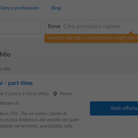
Elenco professioni
Blog
Dove
Inserisci una città o provincia per migliorare i 
 Mio
ro Mio
i - part-time
place
er il Lavoro a Socio Unico.
Treviso
ttimane fa
Vedi offerta
iano (TV) - Per un nostro Cliente di
di un/una Addetto/a alle vendite vini (part-
lidata nel territorio, specializzata nella