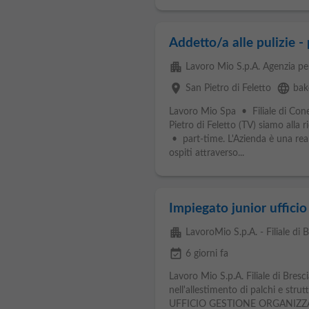
Addetto/a alle pulizie -
apartment
Lavoro Mio S.p.A. Agenzia per
place
language
San Pietro di Feletto
bak
Lavoro Mio Spa • Filiale di Cone
Pietro di Feletto (TV) siamo alla 
• part-time. L'Azienda è una realt
ospiti attraverso...
Impiegato junior ufficio
apartment
LavoroMio S.p.A. - Filiale di B
event_available
6 giorni fa
Lavoro Mio S.p.A. Filiale di Bresc
nell'allestimento di palchi e st
UFFICIO GESTIONE ORGANIZZATIV