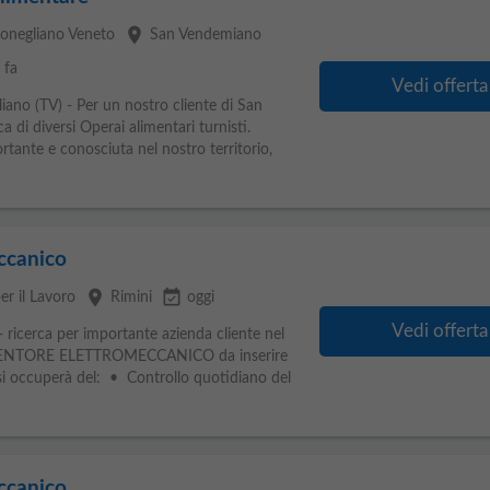
place
 Conegliano Veneto
San Vendemiano
 fa
Vedi offerta
liano (TV) - Per un nostro cliente di San
 di diversi Operai alimentari turnisti.
rtante e conosciuta nel nostro territorio,
ccanico
place
event_available
er il Lavoro
Rimini
oggi
Vedi offerta
 ricerca per importante azienda cliente nel
UTENTORE ELETTROMECCANICO da inserire
a si occuperà del: • Controllo quotidiano del
ccanico