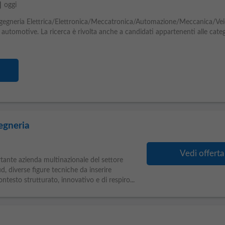
able
oggi
gegneria Elettrica/Elettronica/Meccatronica/Automazione/Meccanica/Vei
automotive. La ricerca è rivolta anche a candidati appartenenti alle cate
gegneria
Vedi offerta
tante azienda multinazionale del settore
 diverse figure tecniche da inserire
ontesto strutturato, innovativo e di respiro...