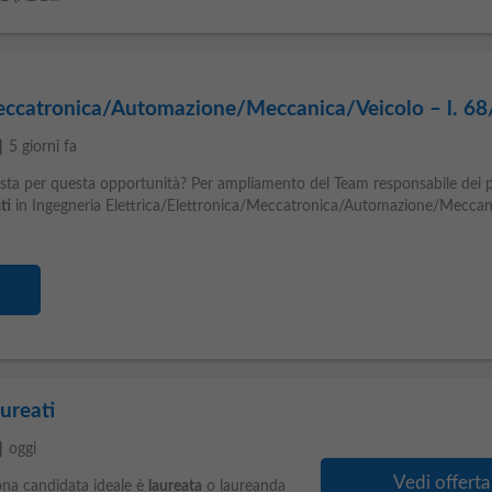
Meccatronica/Automazione/Meccanica/Veicolo – l. 68
able
5 giorni fa
iusta per questa opportunità? Per ampliamento del Team responsabile dei p
ti
in Ingegneria Elettrica/Elettronica/Meccatronica/Automazione/Meccan
ureati
able
oggi
Vedi offerta
a candidata ideale è
laureata
o laureanda