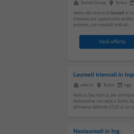
apartment
place
event_avail
Teoresi Group
Torino
siamo alla ricerca di
laureati
in In
interesse per opportunità ambito 
protette, con requisiti indicati...
Vedi offerta
Laureati triennali in In
apartment
place
event_available
adecco
Torino
oggi
Adecco Spa ricerca, per un'impor
Automotive con sede a Torino Sud,
all'interno dell'ente CCLP, in un c
Neolaureati in Ing.