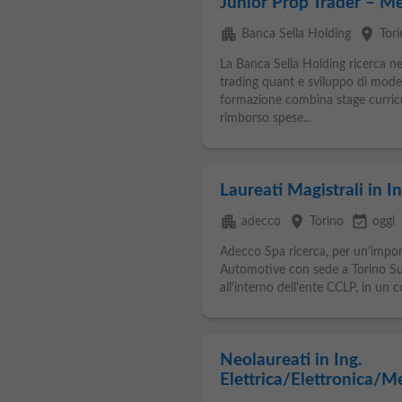
Junior Prop Trader – Me
apartment
place
Banca Sella Holding
Tor
La Banca Sella Holding ricerca n
trading quant e sviluppo di modell
formazione combina stage curricu
rimborso spese...
Laureati Magistrali in I
apartment
place
event_available
adecco
Torino
oggi
Adecco Spa ricerca, per un'impor
Automotive con sede a Torino Sud,
all'interno dell'ente CCLP, in un c
Neolaureati in Ing.
Elettrica/Elettronica/