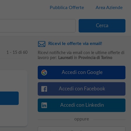
Pubblica Offerte
Area Aziende
Ricevi le offerte via email!
1 - 15 di 60
Ricevi notifiche via email con le ultime offerte di
lavoro per:
Laureati
in
Provincia di Torino
Accedi con Google
Accedi con Facebook
Accedi con Linkedin
oppure