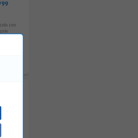
/99
colo con
gorie
/99
colo con
gorie