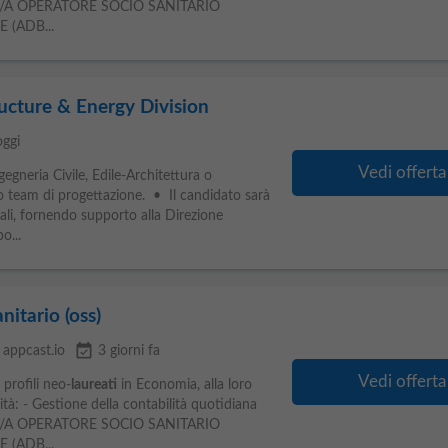
 diUN/A OPERATORE SOCIO SANITARIO
 (ADB...
ructure & Energy Division
oggi
Vedi offerta
gegneria Civile, Edile-Architettura o
ro team di progettazione. • Il candidato sarà
rali, fornendo supporto alla Direzione
o...
nitario (oss)
event_available
appcast.io
3 giorni fa
Vedi offerta
profili neo-
laureati
in Economia, alla loro
ità: - Gestione della contabilità quotidiana
 diUN/A OPERATORE SOCIO SANITARIO
 (ADB...