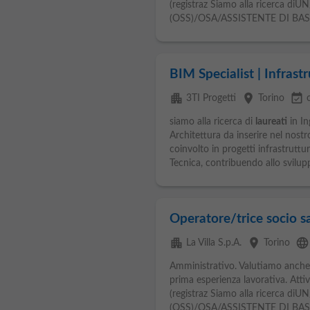
(registraz Siamo alla ricerca
(OSS)/OSA/ASSISTENTE DI BASE
BIM Specialist | Infrast
apartment
place
event_available
3TI Progetti
Torino
siamo alla ricerca di
laureati
in In
Architettura da inserire nel nost
coinvolto in progetti infrastruttu
Tecnica, contribuendo allo svilupp
Operatore/trice socio sa
apartment
place
language
La Villa S.p.A.
Torino
Amministrativo. Valutiamo anche 
prima esperienza lavorativa. Attiv
(registraz Siamo alla ricerca
(OSS)/OSA/ASSISTENTE DI BASE