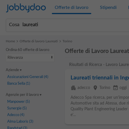
Jobbydoo
Offerte di lavoro
Stipendi
Cosa
Home
Offerte di lavoro Laureati
Torino
Ordina 60 offerte di lavoro
Offerte di Lavoro Laureati
Rilevanza
Risultati di Ricerca - Lavoro Laure
Aziende
Assicurazioni Generali
(4)
Laureati triennali in In
Banca Sella
(1)
apartment
place
event_available
adecco
Torino
oggi
Agenzie per il lavoro
Adecco Spa ricerca, per un'impor
Manpower
(5)
Automotive sita ad Atessa, due ri
Synergie
(5)
Quality Plant Engineering Leader 
e'...
Adecco
(4)
Alma Laboris
(3)
Randstad
(3)