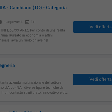
 - Cambiano (TO) - Categoria
guage
event_available
manpower.it
ieri
Vedi offerta
 L.68/99 ART.1 Per conto di una realtà
un/una
laureato
in economia o affini
risorsa, avrà un ruolo chiave nel
gegneria
Vedi offerta
tante azienda multinazionale del settore
 d'Arco (NA), diverse figure tecniche da
, in un contesto strutturato, innovativo e di...