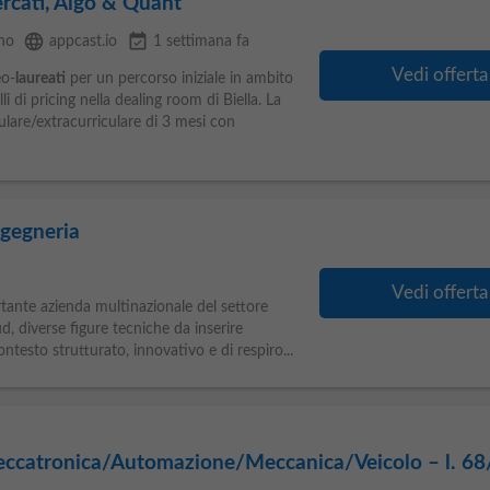
rcati, Algo & Quant
language
event_available
ino
appcast.io
1 settimana fa
Vedi offerta
eo-
laureati
per un percorso iniziale in ambito
i di pricing nella dealing room di Biella. La
lare/extracurriculare di 3 mesi con
ngegneria
Vedi offerta
tante azienda multinazionale del settore
 diverse figure tecniche da inserire
ontesto strutturato, innovativo e di respiro...
Meccatronica/Automazione/Meccanica/Veicolo – l. 68