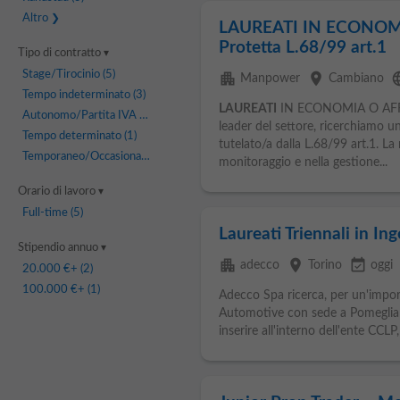
Altro
LAUREATI IN ECONOMIA
Protetta L.68/99 art.1
Tipo di contratto
Stage/Tirocinio
(5)
apartment
place
lan
Manpower
Cambiano
Tempo indeterminato
(3)
LAUREATI
IN ECONOMIA O AFFINI
Autonomo/Partita IVA
(1)
leader del settore, ricerchiamo 
Tempo determinato
(1)
tutelato/a dalla L.68/99 art.1. La 
Temporaneo/Occasionale
(1)
monitoraggio e nella gestione...
Orario di lavoro
Full-time
(5)
Laureati Triennali in In
Stipendio annuo
apartment
place
event_available
adecco
Torino
oggi
20.000 €
+ (2)
100.000 €
+ (1)
Adecco Spa ricerca, per un'impor
Automotive con sede a Pomegliano
inserire all'interno dell'ente CCLP