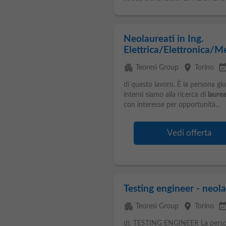
Neolaureati in Ing.
Elettrica/Elettronica/
apartment
place
event_avail
Teoresi Group
Torino
di questo lavoro. È la persona g
interni siamo alla ricerca di
laurea
con interesse per opportunità...
Vedi offerta
Testing engineer - neola
apartment
place
event_avail
Teoresi Group
Torino
di: TESTING ENGINEER La person