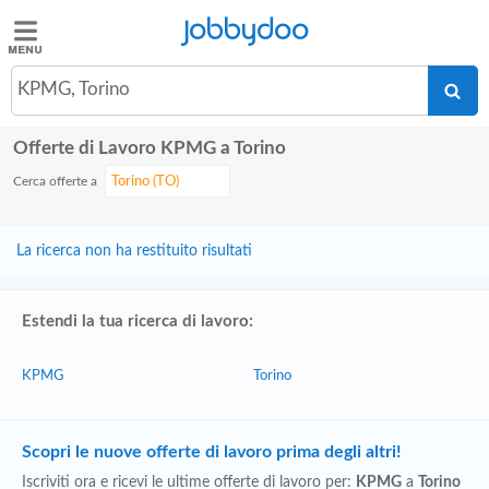
Jobbydoo
Jobbydoo
KPMG, Torino
Offerte
di
lavoro
Offerte di Lavoro KPMG a Torino
Cerca offerte a
Stipendi
La ricerca non ha restituito risultati
Elenco
professioni
Estendi la tua ricerca di lavoro:
Blog
KPMG
Torino
Scopri le nuove offerte di lavoro prima degli altri!
Iscriviti ora e ricevi le ultime offerte di lavoro per:
KPMG
a
Torino