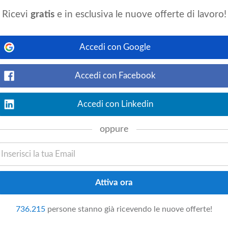
Ricevi
gratis
e in esclusiva le nuove offerte di lavoro!
eria
Accedi con Google
place
Casole d'Elsa
, 21 km da Chiusdino
Vedi offerta
Accedi con Facebook
à in un ambiente giovane e dinamico nel
torante Pizzeria Il Colombaio, situato a
), ricerca un/una Aiuto cuoco/a per un
Accedi con Linkedin
oppure
aurant – Altre città:
Firenze
Livorno
Arezzo
736.215
persone stanno già ricevendo le nuove offerte!