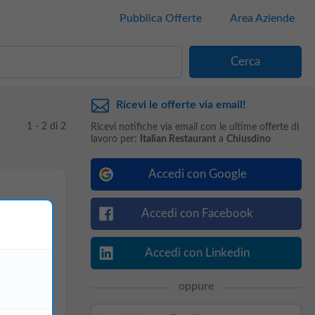
Pubblica Offerte
Area Aziende
Ricevi le offerte via email!
1 - 2 di 2
Ricevi notifiche via email con le ultime offerte di
lavoro per:
Italian Restaurant
a
Chiusdino
Accedi con Google
Accedi con Facebook
Accedi con Linkedin
oppure