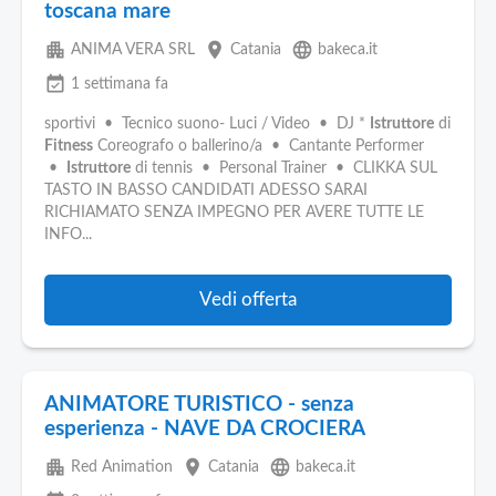
toscana mare
apartment
place
language
ANIMA VERA SRL
Catania
bakeca.it
event_available
1 settimana fa
sportivi • Tecnico suono- Luci / Video • DJ *
Istruttore
di
Fitness
Coreografo o ballerino/a • Cantante Performer
•
Istruttore
di tennis • Personal Trainer • CLIKKA SUL
TASTO IN BASSO CANDIDATI ADESSO SARAI
RICHIAMATO SENZA IMPEGNO PER AVERE TUTTE LE
INFO...
Vedi offerta
ANIMATORE TURISTICO - senza
esperienza - NAVE DA CROCIERA
apartment
place
language
Red Animation
Catania
bakeca.it