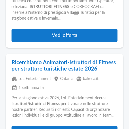
Pubblica
turistica che collabora con i più importanti Tour Operator,
Offerte
seleziona:
ISTRUTTORI
FITNESS
e COREOGRAFI da
inserire all'interno di prestigiosi Villaggi Turistici per la
stagione estiva e invernale...
Area
Aziende
Vedi offerta
Ricerchiamo Animatori-Istruttori di Fitness
per strutture turistiche estate 2026
apartment
place
language
LoL Entertainment
Catania
bakeca.it
event_available
1 settimana fa
Per la stagione estiva 2026, LoL Entertainment ricerca
Istruttori
/
istruttrici
Fitness
per lavorare nelle strutture
nostre partner. Requisiti richiesti: Capacit di organizzare
lezioni individuali e di gruppo Attitudine al lavoro in team...