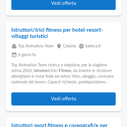
Vedi offerta
Istruttori/trici fitness per hotel-resort-
villaggi turistici
apartment
place
language
Top Animation Team
Catania
bakeca.it
event_available
6 giorni fa
Top Animation Team ricerca e seleziona, per la stagione
estiva 2026,
Istruttori
/trici
Fitness
, da inserire in strutture
alberghiere in tutta Italia ed estero Vitto, alloggio, contratto
nazionale del lavoro. Capacit richieste: predisposizione...
Vedi offerta
Istruttori sport,fitness e coreografi/e per