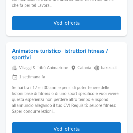
che fa per te! Lavora...
Vedi offerta
Animatore turistico- istruttori fitness /
sportivi
apartment
place
language
Villaggi & Tribù Animazione
Catania
bakeca.it
event_available
1 settimana fa
Se hai tra i 17 e i 30 anni e pensi di poter tenere delle
lezioni base di
fitness
o di uno sport specifico e vuoi vivere
questa esperienza non perdere altro tempo e rispondi
all'annuncio allegando il tuo CV! Requisiti: settore
fitness
:
Saper condurre lezioni...
Vedi offerta