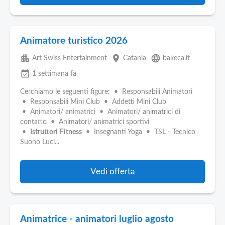
Animatore turistico 2026
apartment
place
language
Art Swiss Entertainment
Catania
bakeca.it
event_available
1 settimana fa
Cerchiamo le seguenti figure: • Responsabili Animatori
• Responsabili Mini Club • Addetti Mini Club
• Animatori/ animatrici • Animatori/ animatrici di
contatto • Animatori/ animatrici sportivi
•
Istruttori
Fitness
• Insegnanti Yoga • TSL - Tecnico
Suono Luci...
Vedi offerta
Animatrice - animatori luglio agosto