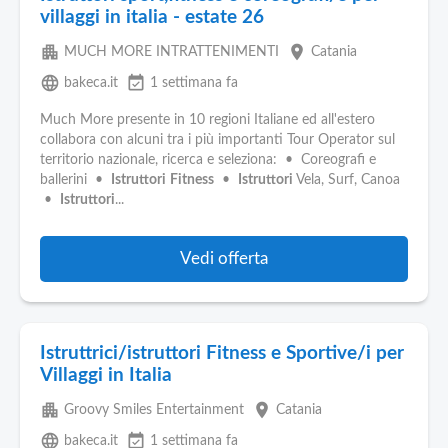
villaggi in italia - estate 26
apartment
place
MUCH MORE INTRATTENIMENTI
Catania
language
event_available
bakeca.it
1 settimana fa
Much More presente in 10 regioni Italiane ed all'estero
collabora con alcuni tra i più importanti Tour Operator sul
territorio nazionale, ricerca e seleziona: • Coreografi e
ballerini •
Istruttori
Fitness
•
Istruttori
Vela, Surf, Canoa
•
Istruttori
...
Vedi offerta
Istruttrici/istruttori Fitness e Sportive/i per
Villaggi in Italia
apartment
place
Groovy Smiles Entertainment
Catania
language
event_available
bakeca.it
1 settimana fa