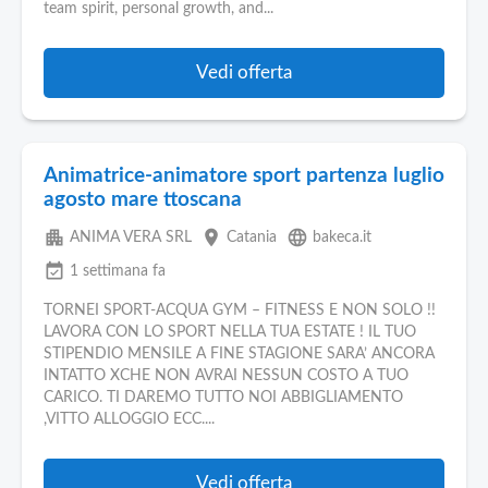
team spirit, personal growth, and...
Vedi offerta
Animatrice-animatore sport partenza luglio
agosto mare ttoscana
apartment
place
language
ANIMA VERA SRL
Catania
bakeca.it
event_available
1 settimana fa
TORNEI SPORT-ACQUA GYM – FITNESS E NON SOLO !!
LAVORA CON LO SPORT NELLA TUA ESTATE ! IL TUO
STIPENDIO MENSILE A FINE STAGIONE SARA’ ANCORA
INTATTO XCHE NON AVRAI NESSUN COSTO A TUO
CARICO. TI DAREMO TUTTO NOI ABBIGLIAMENTO
,VITTO ALLOGGIO ECC....
Vedi offerta