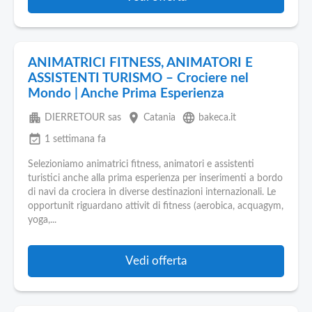
ANIMATRICI FITNESS, ANIMATORI E
ASSISTENTI TURISMO – Crociere nel
Mondo | Anche Prima Esperienza
apartment
place
language
DIERRETOUR sas
Catania
bakeca.it
event_available
1 settimana fa
Selezioniamo animatrici fitness, animatori e assistenti
turistici anche alla prima esperienza per inserimenti a bordo
di navi da crociera in diverse destinazioni internazionali. Le
opportunit riguardano attivit di fitness (aerobica, acquagym,
yoga,...
Vedi offerta