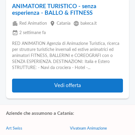
ANIMATORE TURISTICO - senza
esperienza - BALLO & FITNESS
apartment
place
language
Red Animation
Catania
bakeca.it
event_available
2 settimane fa
RED ANIMATION Agenzia di Animazione Turistica, ricerca
per strutture turistiche invernali ed estive animatrici ed
animatori FITNESS, BALLERINI e COREOGRAFI con o
SENZA ESPERIENZA. DESTINAZIONI: Italia e Estero
STRUTTURE: - Navi da crociera - Hotel -...
Vedi offerta
Aziende che assumono a Catania:
Art Swiss
Vivateam Animazione