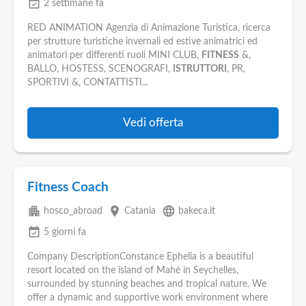
event_available
2 settimane fa
RED ANIMATION Agenzia di Animazione Turistica, ricerca
per strutture turistiche invernali ed estive animatrici ed
animatori per differenti ruoli MINI CLUB,
FITNESS
&,
BALLO, HOSTESS, SCENOGRAFI,
ISTRUTTORI
, PR,
SPORTIVI &, CONTATTISTI...
Vedi offerta
Fitness Coach
apartment
place
language
hosco_abroad
Catania
bakeca.it
event_available
5 giorni fa
Company DescriptionConstance Ephelia is a beautiful
resort located on the island of Mahé in Seychelles,
surrounded by stunning beaches and tropical nature. We
offer a dynamic and supportive work environment where