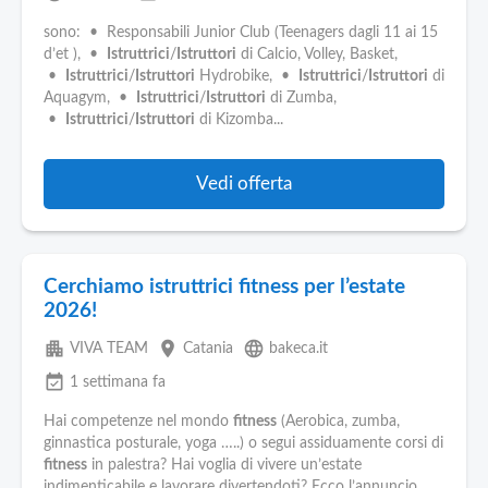
sono: • Responsabili Junior Club (Teenagers dagli 11 ai 15
d’et ), •
Istruttrici
/
Istruttori
di Calcio, Volley, Basket,
•
Istruttrici
/
Istruttori
Hydrobike, •
Istruttrici
/
Istruttori
di
Aquagym, •
Istruttrici
/
Istruttori
di Zumba,
•
Istruttrici
/
Istruttori
di Kizomba...
Vedi offerta
Cerchiamo istruttrici fitness per l’estate
2026!
apartment
place
language
VIVA TEAM
Catania
bakeca.it
event_available
1 settimana fa
Hai competenze nel mondo
fitness
(Aerobica, zumba,
ginnastica posturale, yoga …..) o segui assiduamente corsi di
fitness
in palestra? Hai voglia di vivere un’estate
indimenticabile e lavorare divertendoti? Ecco l’annuncio