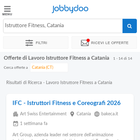
Jobbydoo
Jobbydoo
Istruttore Fitness, Catania
Offerte
di
Filtri
Ricevi le offerte
lavoro
Offerte di Lavoro Istruttore Fitness a Catania
1 - 14 di 14
Stipendi
Cerca offerte a
Elenco
Risultati di Ricerca - Lavoro Istruttore Fitness a Catania
professioni
IFC - Istruttori Fitness e Coreografi 2026
Blog
apartment
place
language
Art Swiss Entertainment
Catania
bakeca.it
event_available
1 settimana fa
Art Group, azienda leader nel settore dell'animazione