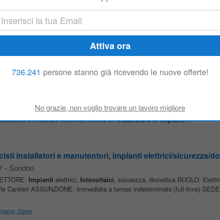
i installatori e manutentori, impianti elettrici/sicurezza/do
Y
-
Milano
ETTORE:
Impianti
elettrici,
fotovoltaici
, sicurezza, domotica RUOLO: Elettri
e Cantieri ASSUNZIONE: Immediata a tempo indeterminato (full-time) SEDE.
736.241
persone stanno già ricevendo le nuove offerte!
ci
ianti
Fotovoltaici
Manpower, per conto di azienda cliente operante nel settor
oidraulica e materiale elettrico, ricerca un
Installatore
di
Impianti
...
i installatori e manutentori, impianti elettrici/sicurezza/do
Y
-
Sondrio
ETTORE:
Impianti
elettrici,
fotovoltaici
, sicurezza, domotica RUOLO: Elettri
e Cantieri ASSUNZIONE: Immediata a tempo indeterminato (full-time) SEDE.
Bergamo, Como