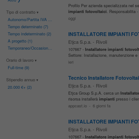
Profilo Per azienda specializzata nel se
impianti
fotovoltaici
. Responsabilita -
Tipo di contratto
oggi
Autonomo/Partita IVA
(104)
Tempo determinato
(7)
INSTALLATORE IMPIANTI FOTOV
Tempo indeterminato
(2)
A progetto
(1)
Etjca S.p.a.
-
Rivoli
Temporaneo/Occasionale
(1)
107667 -
Installatore
impianti
fotovolt
Settore: Installazione, manutenzione e 
Orario di lavoro
ieri
Full-time
(9)
Tecnico Installatore Fotovolta
Stipendio annuo
Etjca S.p.a.
-
Rivoli
20.000 €
+ (2)
Etjca Group S.p.A. cerca un
Installato
risorsa installerà
impianti
presso i clie
appcast.io
-
6 giorni fa
INSTALLATORE IMPIANTI FOTO
Etjca S.p.a.
-
Rivoli
107667 -
Installatore
impianti
fotovolt