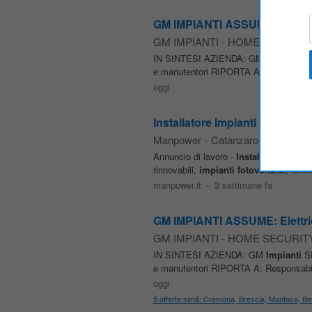
GM IMPIANTI ASSUME: Elettricist
GM IMPIANTI - HOME SECURIT
IN SINTESI AZIENDA: GM
Impianti
S
e manutentori RIPORTA A: Responsabil
oggi
Installatore Impianti Fotovoltai
Manpower
-
Catanzaro
Annuncio di lavoro -
Installatore
di
Imp
rinnovabili,
impianti
fotovoltaici
, term
manpower.it
-
3 settimane fa
GM IMPIANTI ASSUME: Elettricist
GM IMPIANTI - HOME SECURIT
IN SINTESI AZIENDA: GM
Impianti
S
e manutentori RIPORTA A: Responsabil
oggi
5 offerte simili: Cremona, Brescia, Mantova, 