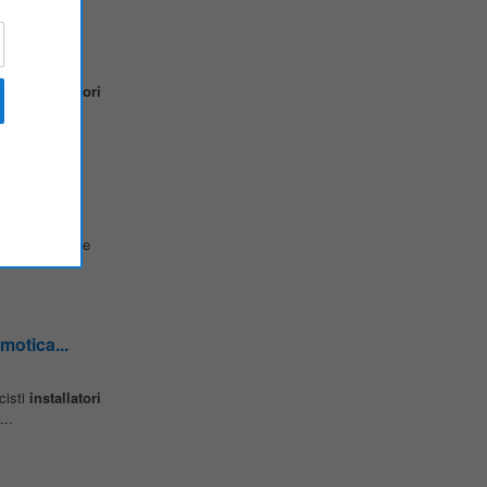
motica...
cisti
installatori
..
e delle energie
motica...
cisti
installatori
..