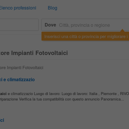
Elenco professioni
Blog
Dove
Inserisci una città o provincia per migliorare i r
tore Impianti Fotovoltaici
tore Impianti Fotovoltaici
ci e climatizzazio
aici
e climatizzazio Luogo di lavoro: Luogo di lavoro: Italia , Piemonte , RIVO
riparazione Verifica la tua compatibilità con questo annuncio Panoramica...
ci