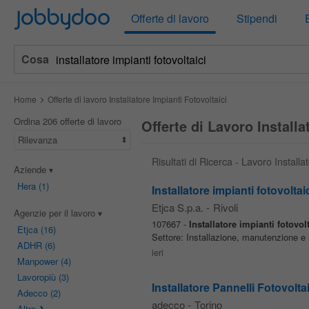
Jobbydoo
Offerte di lavoro
Stipendi
Cosa
Home
Offerte di lavoro Installatore Impianti Fotovoltaici
Ordina 206 offerte di lavoro
Offerte di Lavoro Installa
Rilevanza
Risultati di Ricerca - Lavoro Installa
Aziende
Hera
(1)
Installatore impianti fotovoltai
Etjca S.p.a.
-
Rivoli
Agenzie per il lavoro
107667 -
Installatore
impianti
fotovolt
Etjca
(16)
Settore: Installazione, manutenzione e 
ADHR
(6)
ieri
Manpower
(4)
Lavoropiù
(3)
Installatore Pannelli Fotovoltai
Adecco
(2)
adecco
-
Torino
Altro