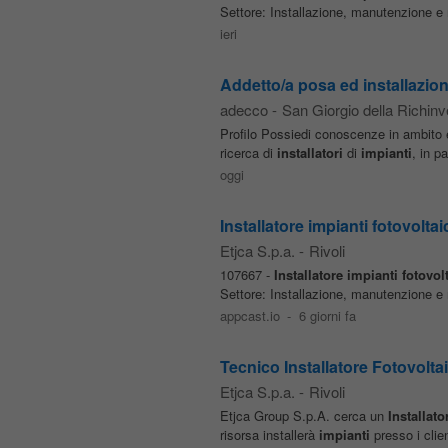
Settore: Installazione, manutenzione e 
ieri
Addetto/a posa ed installazione
adecco
-
San Giorgio della Richinv
Profilo Possiedi conoscenze in ambito el
ricerca di
installatori
di
impianti
, in p
oggi
Installatore impianti fotovoltai
Etjca S.p.a.
-
Rivoli
107667 -
Installatore
impianti
fotovolt
Settore: Installazione, manutenzione e 
appcast.io
-
6 giorni fa
Tecnico Installatore Fotovoltai
Etjca S.p.a.
-
Rivoli
Etjca Group S.p.A. cerca un
Installato
risorsa installerà
impianti
presso i clie