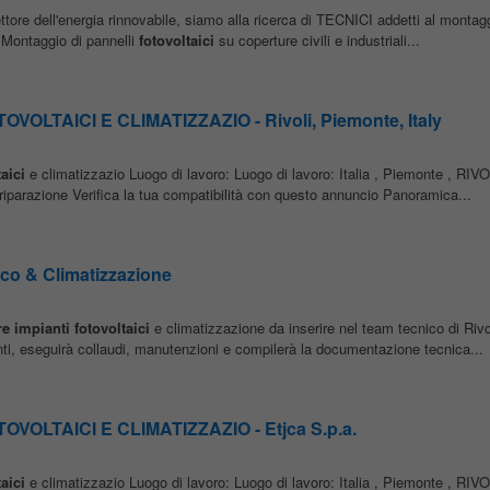
ttore dell'energia rinnovabile, siamo alla ricerca di TECNICI addetti al montagg
 Montaggio di pannelli
fotovoltaici
su coperture civili e industriali...
OLTAICI E CLIMATIZZAZIO - Rivoli, Piemonte, Italy
aici
e climatizzazio Luogo di lavoro: Luogo di lavoro: Italia , Piemonte , RIVO
riparazione Verifica la tua compatibilità con questo annuncio Panoramica...
ico & Climatizzazione
re
impianti
fotovoltaici
e climatizzazione da inserire nel team tecnico di Rivo
nti, eseguirà collaudi, manutenzioni e compilerà la documentazione tecnica...
VOLTAICI E CLIMATIZZAZIO - Etjca S.p.a.
aici
e climatizzazio Luogo di lavoro: Luogo di lavoro: Italia , Piemonte , RIVO