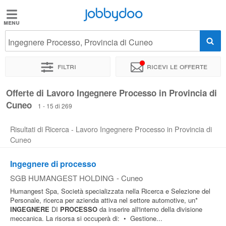
Jobbydoo
Jobbydoo
Ingegnere Processo, Provincia di Cuneo
Offerte
di
Filtri
Ricevi le offerte
lavoro
Offerte di Lavoro Ingegnere Processo in Provincia di
Cuneo
Stipendi
1 - 15 di 269
Risultati di Ricerca - Lavoro Ingegnere Processo in Provincia di
Elenco
Cuneo
professioni
Ingegnere di processo
SGB HUMANGEST HOLDING
-
Cuneo
Blog
Humangest Spa, Società specializzata nella Ricerca e Selezione del
Personale, ricerca per azienda attiva nel settore automotive, un*
INGEGNERE
DI
PROCESSO
da inserire all'interno della divisione
meccanica. La risorsa si occuperà di: • Gestione...