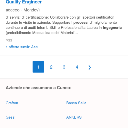
Quality Engineer
adecco
-
Mondovì
di servizi di certificazione; Collaborare con gli ispettori certificatori
durante le visite in azienda; Supportare i
processi
di miglioramento
continuo e di audit interni. Skill e Professionalita Laurea in
Ingegneria
(preferibilmente Meccanica o dei Materiali...
oggi
1 offerte simili: Asti
1
2
3
4
Aziende che assumono a Cuneo:
Grafton
Banca Sella
Gessi
ANKERS