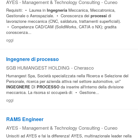
AYES - Management & Technology Consulting
-
Cuneo
Requisiti: • Laurea in
Ingegneria
Meccanica, Meccatronica,
Gestionale o Aerospaziale. • Conoscenza dei
processi
di
lavorazione meccanica (CNC, saldatura, trattamenti superficiali).
• Competenze CAD/CAM (SolidWorks, CATIA o NX); gradita
conoscenza...
oggi
Ingegnere di processo
SGB HUMANGEST HOLDING
-
Cherasco
Humangest Spa, Società specializzata nella Ricerca e Selezione del
Personale, ricerca per azienda attiva nel settore automotive, un*
INGEGNERE
DI
PROCESSO
da inserire all'interno della divisione
meccanica. La risorsa si occuperà di: • Gestione...
oggi
RAMS Engineer
AYES - Management & Technology Consulting
-
Cuneo
Unisciti ad AYES e fai la differenza! AYES, multinazionale leader nella