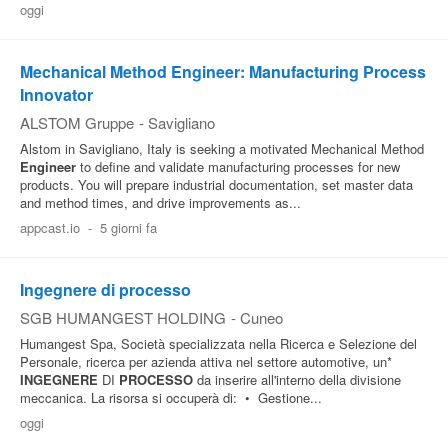
oggi
Pubblica
Offerte
Mechanical Method Engineer: Manufacturing Process
Innovator
Area
ALSTOM Gruppe
-
Savigliano
Aziende
Alstom in Savigliano, Italy is seeking a motivated Mechanical Method
Engineer
to define and validate manufacturing processes for new
products. You will prepare industrial documentation, set master data
and method times, and drive improvements as...
appcast.io
-
5 giorni fa
Ingegnere di processo
SGB HUMANGEST HOLDING
-
Cuneo
Humangest Spa, Società specializzata nella Ricerca e Selezione del
Personale, ricerca per azienda attiva nel settore automotive, un*
INGEGNERE
DI
PROCESSO
da inserire all'interno della divisione
meccanica. La risorsa si occuperà di: • Gestione...
oggi