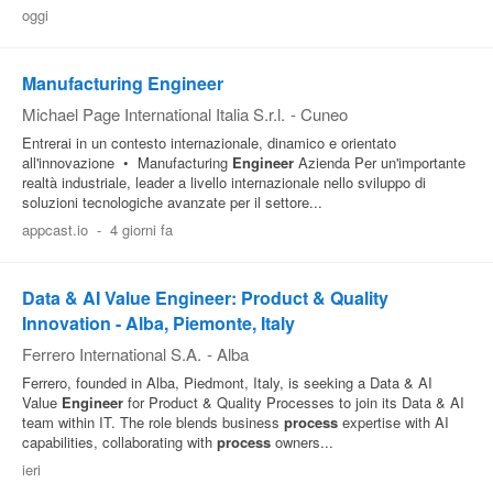
oggi
Manufacturing Engineer
Michael Page International Italia S.r.l.
-
Cuneo
Entrerai in un contesto internazionale, dinamico e orientato
all'innovazione • Manufacturing
Engineer
Azienda Per un'importante
realtà industriale, leader a livello internazionale nello sviluppo di
soluzioni tecnologiche avanzate per il settore...
appcast.io
-
4 giorni fa
Data & AI Value Engineer: Product & Quality
Innovation - Alba, Piemonte, Italy
Ferrero International S.A.
-
Alba
Ferrero, founded in Alba, Piedmont, Italy, is seeking a Data & AI
Value
Engineer
for Product & Quality Processes to join its Data & AI
team within IT. The role blends business
process
expertise with AI
capabilities, collaborating with
process
owners...
ieri