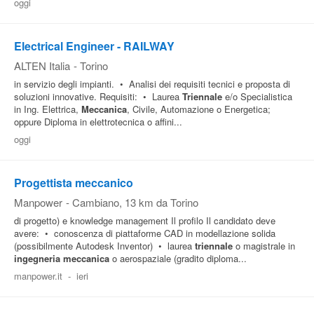
oggi
Electrical Engineer - RAILWAY
ALTEN Italia
-
Torino
in servizio degli impianti. • Analisi dei requisiti tecnici e proposta di
soluzioni innovative. Requisiti: • Laurea
Triennale
e/o Specialistica
in Ing. Elettrica,
Meccanica
, Civile, Automazione o Energetica;
oppure Diploma in elettrotecnica o affini...
oggi
Progettista meccanico
Manpower
-
Cambiano
, 13 km da Torino
di progetto) e knowledge management Il profilo Il candidato deve
avere: • conoscenza di piattaforme CAD in modellazione solida
(possibilmente Autodesk Inventor) • laurea
triennale
o magistrale in
ingegneria
meccanica
o aerospaziale (gradito diploma...
manpower.it
-
ieri