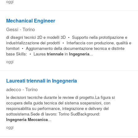
oggi
Mechanical Engineer
Gessi
-
Torino
di disegni tecnici 2D e modelli 3D • Supporto nella prototipazione e
industrializzazione dei prodotti • Interfaccia con produzione, qualità e
fornitori • Aggiornamento della documentazione tecnica e distinte
base Skills: • Laurea
triennale
in
Ingegneria
...
oggi
Laureati triennali in Ingegneria
adecco
-
Torino
le decisioni tecniche durante le review di progetto.La figura si
occupera della guida tecnica del sistema sospensioni, con
responsabilita su performance, integrazione e delivery del
sottosistema.Sede di lavoro: Torino SudBackground:
Ingegneria
Meccanica
...
oggi