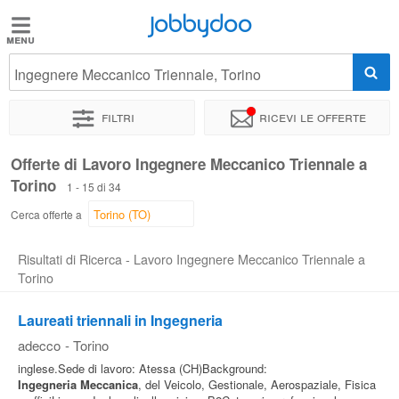
Jobbydoo
Jobbydoo
Ingegnere Meccanico Triennale, Torino
Offerte
di
Filtri
Ricevi le offerte
lavoro
Offerte di Lavoro Ingegnere Meccanico Triennale a
Torino
Stipendi
1 - 15 di 34
Cerca offerte a
Elenco
Risultati di Ricerca - Lavoro Ingegnere Meccanico Triennale a
professioni
Torino
Laureati triennali in Ingegneria
Blog
adecco
-
Torino
inglese.Sede di lavoro: Atessa (CH)Background:
Ingegneria
Meccanica
, del Veicolo, Gestionale, Aerospaziale, Fisica