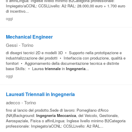
o affiniLingua: Inglese livello minimo B2Categoria professionale:
Impiegato/aCCNL: CCSLLivello: A2 RAL: 28.000,00 euro + 1.700 euro
Pubblica
di incentivo...
Offerte
oggi
Area
Mechanical Engineer
Aziende
Gessi
-
Torino
di disegni tecnici 2D e modelli 3D • Supporto nella prototipazione e
industrializzazione dei prodotti • Interfaccia con produzione, qualità e
fornitori • Aggiornamento della documentazione tecnica e distinte
base Skills: • Laurea
triennale
in
Ingegneria
...
oggi
Laureati Triennali in Ingegneria
adecco
-
Torino
fino al lancio del prodotto.Sede di lavoro: Pomegliano d'Arco
(NA)Background:
Ingegneria
Meccanica
, del Veicolo, Gestionale,
Aerospaziale, Fisica o affiniLingua: Inglese livello minimo B2Categoria
professionale: Impiegato/aCCNL: CCSLLivello: A2 RAL...