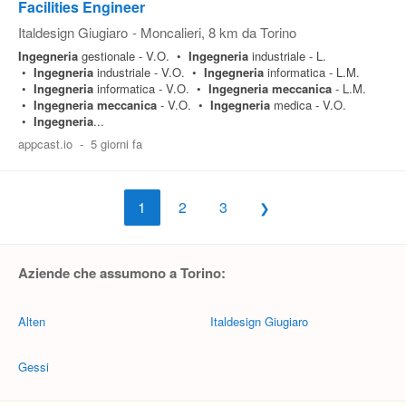
Facilities Engineer
Italdesign Giugiaro
-
Moncalieri
, 8 km da Torino
Ingegneria
gestionale - V.O. •
Ingegneria
industriale - L.
•
Ingegneria
industriale - V.O. •
Ingegneria
informatica - L.M.
•
Ingegneria
informatica - V.O. •
Ingegneria
meccanica
- L.M.
•
Ingegneria
meccanica
- V.O. •
Ingegneria
medica - V.O.
•
Ingegneria
...
appcast.io
-
5 giorni fa
1
2
3
Aziende che assumono a Torino:
Alten
Italdesign Giugiaro
Gessi