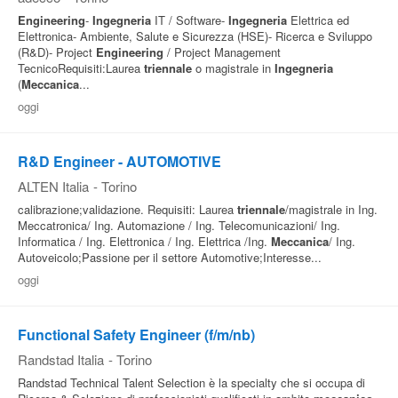
Engineering
-
Ingegneria
IT / Software-
Ingegneria
Elettrica ed
Elettronica- Ambiente, Salute e Sicurezza (HSE)- Ricerca e Sviluppo
(R&D)- Project
Engineering
/ Project Management
TecnicoRequisiti:Laurea
triennale
o magistrale in
Ingegneria
(
Meccanica
...
oggi
R&D Engineer - AUTOMOTIVE
ALTEN Italia
-
Torino
calibrazione;validazione. Requisiti: Laurea
triennale
/magistrale in Ing.
Meccatronica/ Ing. Automazione / Ing. Telecomunicazioni/ Ing.
Informatica / Ing. Elettronica / Ing. Elettrica /Ing.
Meccanica
/ Ing.
Autoveicolo;Passione per il settore Automotive;Interesse...
oggi
Functional Safety Engineer (f/m/nb)
Randstad Italia
-
Torino
Randstad Technical Talent Selection è la specialty che si occupa di