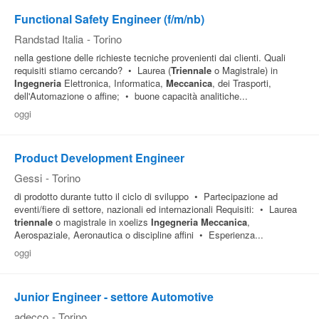
Functional Safety Engineer (f/m/nb)
Randstad Italia
-
Torino
nella gestione delle richieste tecniche provenienti dai clienti. Quali
requisiti stiamo cercando? • Laurea (
Triennale
o Magistrale) in
Ingegneria
Elettronica, Informatica,
Meccanica
, dei Trasporti,
dell'Automazione o affine; • buone capacità analitiche...
oggi
Product Development Engineer
Gessi
-
Torino
di prodotto durante tutto il ciclo di sviluppo • Partecipazione ad
eventi/fiere di settore, nazionali ed internazionali Requisiti: • Laurea
triennale
o magistrale in xoelizs
Ingegneria
Meccanica
,
Aerospaziale, Aeronautica o discipline affini • Esperienza...
oggi
Junior Engineer - settore Automotive
adecco
-
Torino