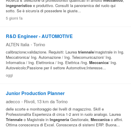
Ricerca & Selezione di professionisti qualificati in ambito
meccanico
,
ingegneristico
e produttivo. Consulti la panoramica del ruolo qui
sotto. Se è sicuro/a di possedere le giuste...
5 giorni fa
R&D Engineer - AUTOMOTIVE
ALTEN Italia
-
Torino
calibrazione;validazione. Requisiti: Laurea
triennale
/magistrale in Ing.
Meccatronica/ Ing. Automazione / Ing. Telecomunicazioni/ Ing.
Informatica / Ing. Elettronica / Ing. Elettrica /Ing.
Meccanica
/ Ing.
Autoveicolo;Passione per il settore Automotive;Interesse...
oggi
Junior Production Planner
adecco
-
Rivoli
, 13 km da Torino
delle scorte e monitoraggio dei livelli di magazzino. Skill e
Professionalita Esperienza di circa 1-2 anni in ruolo analogo. Laurea
Triennale
o Magistrale in
Ingegneria
Gestionale,
Meccanica
o affini.
Ottima conoscenza di Excel. Conoscenza di sistemi ERP. Buona...