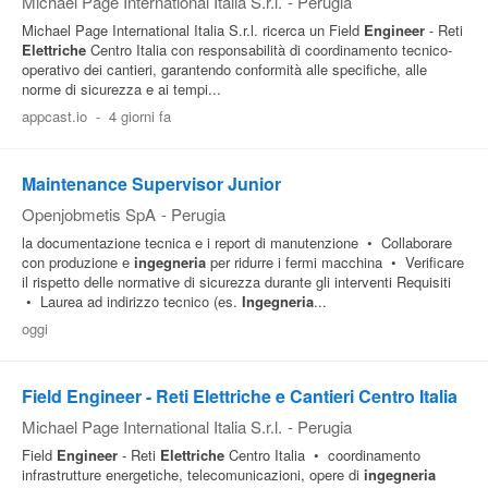
Michael Page International Italia S.r.l.
-
Perugia
Michael Page International Italia S.r.l. ricerca un Field
Engineer
- Reti
Elettriche
Centro Italia con responsabilità di coordinamento tecnico-
operativo dei cantieri, garantendo conformità alle specifiche, alle
norme di sicurezza e ai tempi...
appcast.io
-
4 giorni fa
Maintenance Supervisor Junior
Openjobmetis SpA
-
Perugia
la documentazione tecnica e i report di manutenzione • Collaborare
con produzione e
ingegneria
per ridurre i fermi macchina • Verificare
il rispetto delle normative di sicurezza durante gli interventi Requisiti
• Laurea ad indirizzo tecnico (es.
Ingegneria
...
oggi
Field Engineer - Reti Elettriche e Cantieri Centro Italia
Michael Page International Italia S.r.l.
-
Perugia
Field
Engineer
- Reti
Elettriche
Centro Italia • coordinamento
infrastrutture energetiche, telecomunicazioni, opere di
ingegneria