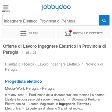
Jobbydoo
Jobbydoo
Ingegnere Elettrico, Provincia di Perugia
Offerte
di
Filtri
Ricevi le offerte
lavoro
Offerte di Lavoro Ingegnere Elettrico in Provincia di
Perugia
Stipendi
1 - 15 di 38
Risultati di Ricerca - Lavoro Ingegnere Elettrico in Provincia di
Elenco
Perugia
professioni
Progettista elettrico
Media-Work Perugia
-
Perugia
Blog
e relativi test • Produzione della documentazione tecnica La risorsa
ideale è in possesso dei seguenti requisiti: • Diploma di Perito in
Elettrotecnica – Laurea Magistrale in
Ingegneria
Elettrica
/
Elettronica • Esperienza di almeno 3 anni nel ruolo...