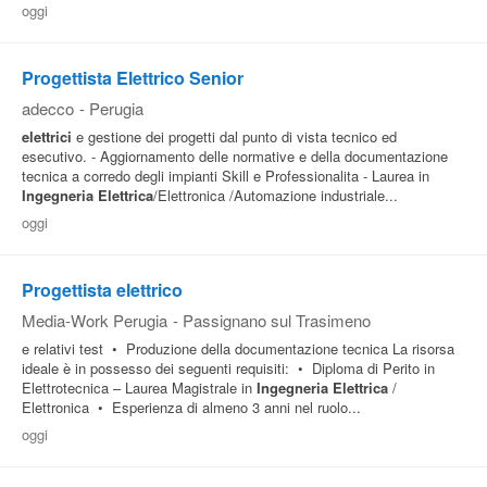
oggi
Pubblica
Offerte
Progettista Elettrico Senior
adecco
-
Perugia
Area
elettrici
e gestione dei progetti dal punto di vista tecnico ed
esecutivo. - Aggiornamento delle normative e della documentazione
Aziende
tecnica a corredo degli impianti Skill e Professionalita - Laurea in
Ingegneria
Elettrica
/Elettronica /Automazione industriale...
oggi
Progettista elettrico
Media-Work Perugia
-
Passignano sul Trasimeno
e relativi test • Produzione della documentazione tecnica La risorsa
ideale è in possesso dei seguenti requisiti: • Diploma di Perito in
Elettrotecnica – Laurea Magistrale in
Ingegneria
Elettrica
/
Elettronica • Esperienza di almeno 3 anni nel ruolo...
oggi