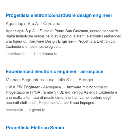
Progettista elettronico/hardware design engineer
Agenziapiù S.p.A.
-
Corciano
Agenziapiù S.p.A. - Filiale di Ponte San Giovanni, ricerca per solida
realtà industriale leader nello sviluppo di sistemi elettronici embedded,
una figura di: Hardware Design
Engineer
/ Progettista Elettronico.
L’azienda è un polo tecnologico...
intervieweb.it
-
1 settimana fa
Experienced electronic engineer - aerospace
Michael Page International Italia S.r.l.
-
Perugia
HW & FW
Engineer
- Aerospace • firmware microcontrollori
Progettazione FPGA tramite VHDL e/o Verilog Azienda L'azienda è
una realtà affermata di medie dimensioni attiva nel settore degli
apparati elettronici. È riconosciuta per il suo impegno...
appcast.io
-
2 giorni fa
Progettista Elettrico Senior