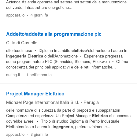
Azienda Azienda operante nel settore nei settori della manutenzione
del verde, infrastrutture energetiche...
appcast.io
-
4 giorni fa
Addetto/addetta alla programmazione plc
Città di Castello
offertedelmese • Diploma in ambito
elettrico
/elettronico o Laurea in
Ingegneria
Elettrica
o dell'Automazione • Esperienza pregressa
come programmatore PLC (Schneider, Siemens, Rockwell) • Ottima
conoscenza dei principali applicativi e delle reti informatiche...
during.it
-
1 settimana fa
Project Manager Elettrico
Michael Page International Italia S.r.l.
-
Perugia
delle normative di sicurezza da parte di preposti e subappaltatori
Competenze ed esperienza Un Project Manager
Elettrico
di successo
dovrebbe avere: • Titolo di studio: Diploma di Perito Industriale
Elettrotecnico o Laurea in
Ingegneria
, preferenzialmente...
appcast.io
-
3 giorni fa