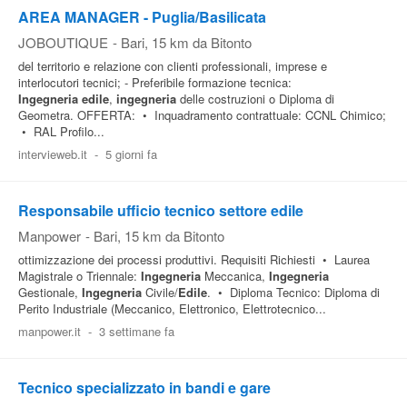
AREA MANAGER - Puglia/Basilicata
JOBOUTIQUE
-
Bari
, 15 km da Bitonto
del territorio e relazione con clienti professionali, imprese e
interlocutori tecnici; - Preferibile formazione tecnica:
Ingegneria
edile
,
ingegneria
delle costruzioni o Diploma di
Geometra. OFFERTA: • Inquadramento contrattuale: CCNL Chimico;
• RAL Profilo...
intervieweb.it
-
5 giorni fa
Responsabile ufficio tecnico settore edile
Manpower
-
Bari
, 15 km da Bitonto
ottimizzazione dei processi produttivi. Requisiti Richiesti • Laurea
Magistrale o Triennale:
Ingegneria
Meccanica,
Ingegneria
Gestionale,
Ingegneria
Civile/
Edile
. • Diploma Tecnico: Diploma di
Perito Industriale (Meccanico, Elettronico, Elettrotecnico...
manpower.it
-
3 settimane fa
Tecnico specializzato in bandi e gare