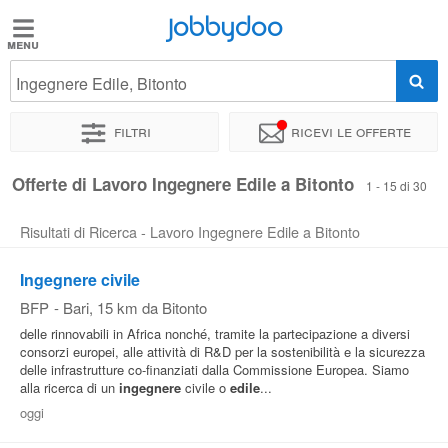
Jobbydoo
Jobbydoo
Ingegnere Edile, Bitonto
Offerte
di
Filtri
Ricevi le offerte
lavoro
Offerte di Lavoro Ingegnere Edile a Bitonto
1 - 15 di 30
Stipendi
Risultati di Ricerca - Lavoro Ingegnere Edile a Bitonto
Elenco
Ingegnere civile
professioni
BFP
-
Bari
, 15 km da Bitonto
delle rinnovabili in Africa nonché, tramite la partecipazione a diversi
consorzi europei, alle attività di R&D per la sostenibilità e la sicurezza
Blog
delle infrastrutture co-finanziati dalla Commissione Europea. Siamo
alla ricerca di un
ingegnere
civile o
edile
...
oggi