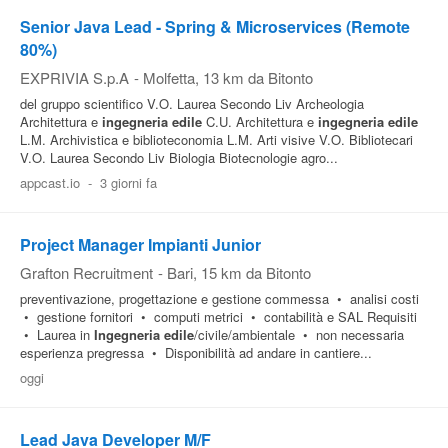
Senior Java Lead - Spring & Microservices (Remote
Pubblica
80%)
Offerte
EXPRIVIA S.p.A
-
Molfetta
, 13 km da Bitonto
del gruppo scientifico V.O. Laurea Secondo Liv Archeologia
Area
Architettura e
ingegneria
edile
C.U. Architettura e
ingegneria
edile
L.M. Archivistica e biblioteconomia L.M. Arti visive V.O. Bibliotecari
Aziende
V.O. Laurea Secondo Liv Biologia Biotecnologie agro...
appcast.io
-
3 giorni fa
Project Manager Impianti Junior
Grafton Recruitment
-
Bari
, 15 km da Bitonto
preventivazione, progettazione e gestione commessa • analisi costi
• gestione fornitori • computi metrici • contabilità e SAL Requisiti
• Laurea in
Ingegneria
edile
/civile/ambientale • non necessaria
esperienza pregressa • Disponibilità ad andare in cantiere...
oggi
Lead Java Developer M/F