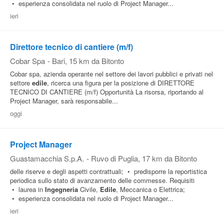
• esperienza consolidata nel ruolo di Project Manager...
ieri
Direttore tecnico di cantiere (m/f)
Cobar Spa
-
Bari
, 15 km da Bitonto
Cobar spa, azienda operante nel settore dei lavori pubblici e privati nel
settore
edile
, ricerca una figura per la posizione di DIRETTORE
TECNICO DI CANTIERE (m/f) Opportunità La risorsa, riportando al
Project Manager, sarà responsabile...
oggi
Project Manager
Guastamacchia S.p.A.
-
Ruvo di Puglia
, 17 km da Bitonto
delle riserve e degli aspetti contrattuali; • predisporre la reportistica
periodica sullo stato di avanzamento delle commesse. Requisiti
• laurea in
Ingegneria
Civile,
Edile
, Meccanica o Elettrica;
• esperienza consolidata nel ruolo di Project Manager...
ieri