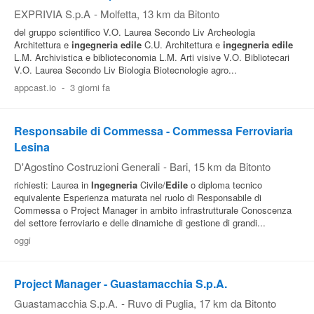
EXPRIVIA S.p.A
-
Molfetta
, 13 km da Bitonto
del gruppo scientifico V.O. Laurea Secondo Liv Archeologia
Architettura e
ingegneria
edile
C.U. Architettura e
ingegneria
edile
L.M. Archivistica e biblioteconomia L.M. Arti visive V.O. Bibliotecari
V.O. Laurea Secondo Liv Biologia Biotecnologie agro...
appcast.io
-
3 giorni fa
Responsabile di Commessa - Commessa Ferroviaria
Lesina
D'Agostino Costruzioni Generali
-
Bari
, 15 km da Bitonto
richiesti: Laurea in
Ingegneria
Civile/
Edile
o diploma tecnico
equivalente Esperienza maturata nel ruolo di Responsabile di
Commessa o Project Manager in ambito infrastrutturale Conoscenza
del settore ferroviario e delle dinamiche di gestione di grandi...
oggi
Project Manager - Guastamacchia S.p.A.
Guastamacchia S.p.A.
-
Ruvo di Puglia
, 17 km da Bitonto