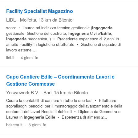
Facility Specialist Magazzino
LIDL
-
Molfetta
, 13 km da Bitonto
sono: • Laurea ad indirizzo tecnico-gestionale (
Ingegneria
gestionale, Gestione del costruito,
Ingegneria
Civile/
Edile
,
Ingegneria
meccanica, ) • Precedente esperienza di 2 anni in
ambito Facility in logistiche strutturate • Gestione di squadre di
lavoro esterne...
lidl.it
-
4 giorni fa
Capo Cantiere Edile – Coordinamento Lavori e
Gestione Commesse
Yeswework B.V.
-
Bari
, 15 km da Bitonto
Curare la contabilit di cantiere in tutte le sue fasi • Effettuare
sopralluoghi periodici per il monitoraggio dell'avanzamento e della
conformit dei lavori Requisiti richiesti • Diploma da Geometra o
Laurea in
Ingegneria
Edile
• Esperienza di almeno 2...
bakeca.it
-
6 giorni fa