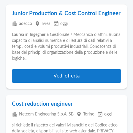
Junior Production & Cost Control Engineer
apartment
place
event_available
adecco
Ivrea
oggi
Laurea in
Ingegneria
Gestionale / Meccanica o affini. Buona
capacita di analisi numerica e di lettura di
dati
relativi a
tempi, costi e volumi produttivi industriali. Conoscenza di
base dei principi di organizzazione della produzione e delle
logiche...
Vedi offerta
Cost reduction engineer
apartment
place
event_available
Netcom Engineering S.p.A. SB
Torino
oggi
si richiede il rispetto dei valori ivi sanciti e del Codice etico
della società, disponibili sul sito web aziendale. PRIVACY-