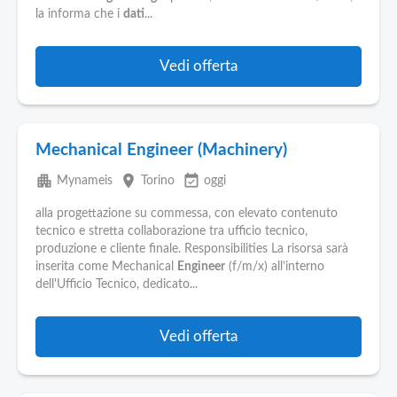
Pubblica
la informa che i
dati
...
Offerte
Vedi offerta
Area
Aziende
Mechanical Engineer (Machinery)
apartment
place
event_available
Mynameis
Torino
oggi
alla progettazione su commessa, con elevato contenuto
tecnico e stretta collaborazione tra ufficio tecnico,
produzione e cliente finale. Responsibilities La risorsa sarà
inserita come Mechanical
Engineer
(f/m/x) all’interno
dell'Ufficio Tecnico, dedicato...
Vedi offerta