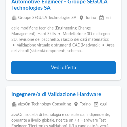
Automotive Engineer - Groupe SEGULA
Technologies SA
apartment
place
event_available
Groupe SEGULA Technologies SA
Torino
ieri
delle modifiche tecniche (
Engineering
Change
Management). Hard Skills • Modellazione 3D e disegno
2D, revisione del pacchetto, rilascio dei
dati
matematici;
• Validazione virtuale e strumenti CAE (Madymo); • Area
dei vincoli (sistemi/componenti, schema...
Vedi offerta
Ingegnere/a di Validazione Hardware
apartment
place
event_available
aizoOn Technology Consulting
Torino
oggi
aizoOn, società di tecnologia e consulenza, indipendente,
operante a livello globale, ricerca un / a Hardware Test
Engineer
(Electronics Validation). Il/La candidato/a verrà