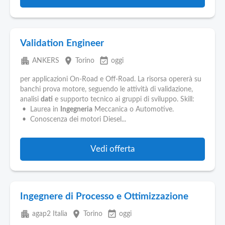
Validation Engineer
apartment
place
event_available
ANKERS
Torino
oggi
per applicazioni On-Road e Off-Road. La risorsa opererà su
banchi prova motore, seguendo le attività di validazione,
analisi
dati
e supporto tecnico ai gruppi di sviluppo. Skill:
• Laurea in
Ingegneria
Meccanica o Automotive.
• Conoscenza dei motori Diesel...
Vedi offerta
Ingegnere di Processo e Ottimizzazione
apartment
place
event_available
agap2 Italia
Torino
oggi