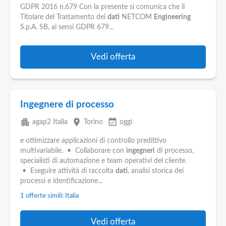
GDPR 2016 n.679 Con la presente si comunica che il
Titolare del Trattamento dei
dati
NETCOM
Engineering
S.p.A. SB, ai sensi GDPR 679...
Vedi offerta
Ingegnere di processo
apartment
place
event_available
agap2 Italia
Torino
oggi
e ottimizzare applicazioni di controllo predittivo
multivariabile. • Collaborare con
ingegneri
di processo,
specialisti di automazione e team operativi del cliente.
• Eseguire attività di raccolta
dati
, analisi storica dei
processi e identificazione...
1 offerte simili: Italia
Vedi offerta