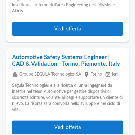
inserito/a all’interno dell’area
Engineering
della divisione
ADeN...
Vedi offerta
Automotive Safety Systems Engineer |
CAD & Validation - Torino, Piemonte, Italy
apartment
place
event_available
Groupe SEGULA Technologies SA
Torino
ieri
Segula Technologies è alla ricerca di un/a
ingegnere
da
inserire nel team Automotive per gestire dispositivi di
sicurezza (cinture, volante, airbag) e supportare un cliente di
rilievo. La risorsa sarà coinvolta nello sviluppo e nel ciclo di
vita...
Vedi offerta