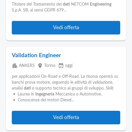
Titolare del Trattamento dei
dati
NETCOM
Engineering
S.p.A. SB, ai sensi GDPR 679...
Vedi offerta
Validation Engineer
apartment
place
event_available
ANKERS
Torino
oggi
per applicazioni On-Road e Off-Road. La risorsa opererà su
banchi prova motore, seguendo le attività di validazione,
analisi
dati
e supporto tecnico ai gruppi di sviluppo. Skill:
• Laurea in
Ingegneria
Meccanica o Automotive.
• Conoscenza dei motori Diesel...
Vedi offerta