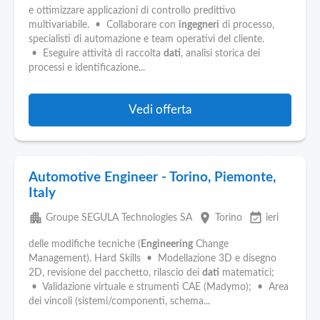
e ottimizzare applicazioni di controllo predittivo
multivariabile. • Collaborare con
ingegneri
di processo,
specialisti di automazione e team operativi del cliente.
• Eseguire attività di raccolta
dati
, analisi storica dei
processi e identificazione...
Vedi offerta
Automotive Engineer - Torino, Piemonte,
Italy
apartment
place
event_available
Groupe SEGULA Technologies SA
Torino
ieri
delle modifiche tecniche (
Engineering
Change
Management). Hard Skills • Modellazione 3D e disegno
2D, revisione del pacchetto, rilascio dei
dati
matematici;
• Validazione virtuale e strumenti CAE (Madymo); • Area
dei vincoli (sistemi/componenti, schema...