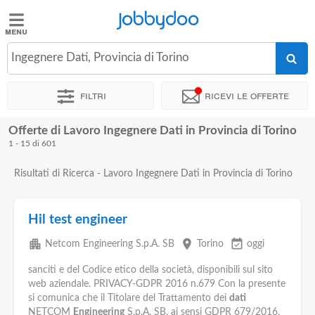
Jobbydoo
Jobbydoo
Ingegnere Dati, Provincia di Torino
Offerte
di
Filtri
Ricevi le offerte
lavoro
Offerte di Lavoro Ingegnere Dati in Provincia di Torino
Stipendi
1 - 15 di 601
Risultati di Ricerca - Lavoro Ingegnere Dati in Provincia di Torino
Elenco
professioni
Hil test engineer
Blog
apartment
place
event_available
Netcom Engineering S.p.A. SB
Torino
oggi
sanciti e del Codice etico della società, disponibili sul sito
web aziendale. PRIVACY-GDPR 2016 n.679 Con la presente
si comunica che il Titolare del Trattamento dei
dati
NETCOM
Engineering
S.p.A. SB, ai sensi GDPR 679/2016,