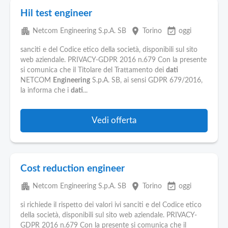
Hil test engineer
apartment
place
event_available
Netcom Engineering S.p.A. SB
Torino
oggi
sanciti e del Codice etico della società, disponibili sul sito
web aziendale. PRIVACY-GDPR 2016 n.679 Con la presente
si comunica che il Titolare del Trattamento dei
dati
NETCOM
Engineering
S.p.A. SB, ai sensi GDPR 679/2016,
la informa che i
dati
...
Vedi offerta
Cost reduction engineer
apartment
place
event_available
Netcom Engineering S.p.A. SB
Torino
oggi
si richiede il rispetto dei valori ivi sanciti e del Codice etico
della società, disponibili sul sito web aziendale. PRIVACY-
GDPR 2016 n.679 Con la presente si comunica che il