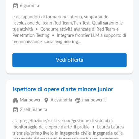
event_available
6 giorni fa
e occupandoti di formazione interna, supportando
l'evoluzione del team Red Team/Pen Test. Quali saranno le
tue attività • Condurre attività avanzate di Red Team e
Penetration Testing • Integrare frontier LLM a supporto di
reconnaissance, social
engineering
...
Vedi offerta
Ispettore di opere d'arte minore junior
apartment
place
language
Manpower
Alessandria
manpower.it
event_available
2 settimane fa
alla progettazione/realizzazione/gestione di sistemi di
monitoraggio delle opere d’arte. Il profilo • Laurea Laurea
triennale/primo livello in
Ingegneria
civile
,
Ingegneria
edile,