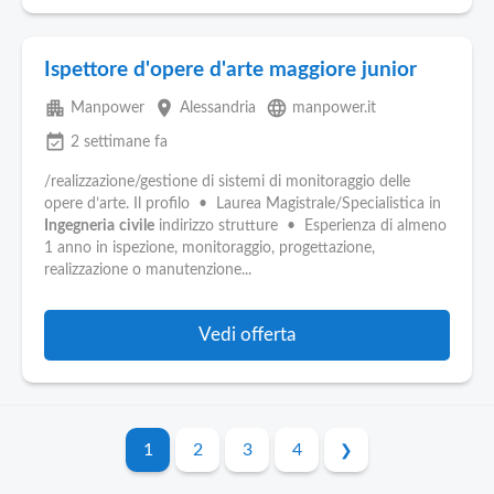
Ispettore d'opere d'arte maggiore junior
apartment
place
language
Manpower
Alessandria
manpower.it
event_available
2 settimane fa
/realizzazione/gestione di sistemi di monitoraggio delle
opere d’arte. Il profilo • Laurea Magistrale/Specialistica in
Ingegneria
civile
indirizzo strutture • Esperienza di almeno
1 anno in ispezione, monitoraggio, progettazione,
realizzazione o manutenzione...
Vedi offerta
1
2
3
4