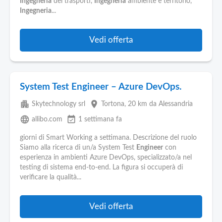
Ingegneria
dei trasporti,
Ingegneria
ambiente e territorio,
Ingegneria
...
Vedi offerta
System Test Engineer – Azure DevOps.
apartment
place
Skytechnology srl
Tortona
, 20 km da Alessandria
language
event_available
allibo.com
1 settimana fa
giorni di Smart Working a settimana. Descrizione del ruolo
Siamo alla ricerca di un/a System Test
Engineer
con
esperienza in ambienti Azure DevOps, specializzato/a nel
testing di sistema end-to-end. La figura si occuperà di
verificare la qualità...
Vedi offerta