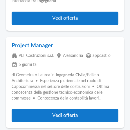
interfaccia tra
ingegneria
...
Vedi offerta
Project Manager
apartment
place
language
PLT Costruzioni s.r.l.
Alessandria
appcast.io
event_available
5 giorni fa
di Geometra o Laurea in
Ingegneria
Civile
/Edile o
Architettura • Esperienza pluriennale nel ruolo di
Capocommessa nel settore delle costruzioni • Ottima
conoscenza della gestione tecnico-economica delle
commesse • Conoscenza della contabilità lavori...
Vedi offerta