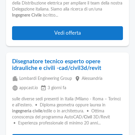
Pubblica
della Distribuzione elettrica per ampliare il team della nostra
Offerte
Delegazione italiana. Siamo alla ricerca di un/una
Ingegnere
Civile
iscritto...
Area
Aziende
Vedi offerta
Disegnatore tecnico esperto opere
idrauliche e civili -cad/civil3d/revit
apartment
place
Lombardi Engineering Group
Alessandria
language
event_available
appcast.io
3 giorni fa
sulle diverse sedi presenti in Italia (Milano - Roma – Torino)
e all’estero. • Diploma geometra oppure laurea in
ingegneria
civile
/edile o in architettura. • Ottima
conoscenza del programma AutoCAD/
Civil
3D/Revit
• Esperienza professionale di minimo 20 anni...