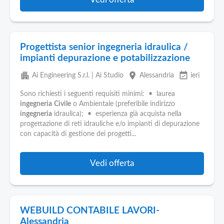
Progettista senior ingegneria idraulica /
impianti depurazione e potabilizzazione
apartment
place
event_available
Ai Engineering S.r.l. | Ai Studio
Alessandria
ieri
Sono richiesti i seguenti requisiti minimi: • laurea
ingegneria
Civile
o Ambientale (preferibile indirizzo
ingegneria
idraulica); • esperienza già acquista nella
progettazione di reti idrauliche e/o impianti di depurazione
con capacità di gestione dei progetti...
Vedi offerta
WEBUILD CONTABILE LAVORI-
Alessandria