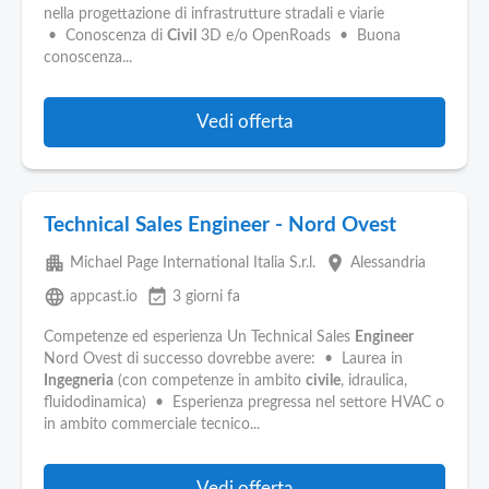
nella progettazione di infrastrutture stradali e viarie
• Conoscenza di
Civil
3D e/o OpenRoads • Buona
conoscenza...
Vedi offerta
Technical Sales Engineer - Nord Ovest
apartment
place
Michael Page International Italia S.r.l.
Alessandria
language
event_available
appcast.io
3 giorni fa
Competenze ed esperienza Un Technical Sales
Engineer
Nord Ovest di successo dovrebbe avere: • Laurea in
Ingegneria
(con competenze in ambito
civile
, idraulica,
fluidodinamica) • Esperienza pregressa nel settore HVAC o
in ambito commerciale tecnico...
Vedi offerta