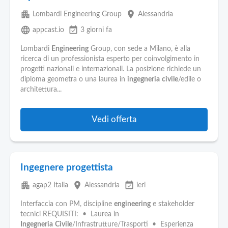
apartment
place
Lombardi Engineering Group
Alessandria
language
event_available
appcast.io
3 giorni fa
Lombardi
Engineering
Group, con sede a Milano, è alla
ricerca di un professionista esperto per coinvolgimento in
progetti nazionali e internazionali. La posizione richiede un
diploma geometra o una laurea in
ingegneria
civile
/edile o
architettura...
Vedi offerta
Ingegnere progettista
apartment
place
event_available
agap2 Italia
Alessandria
ieri
Interfaccia con PM, discipline
engineering
e stakeholder
tecnici REQUISITI: • Laurea in
Ingegneria
Civile
/Infrastrutture/Trasporti • Esperienza