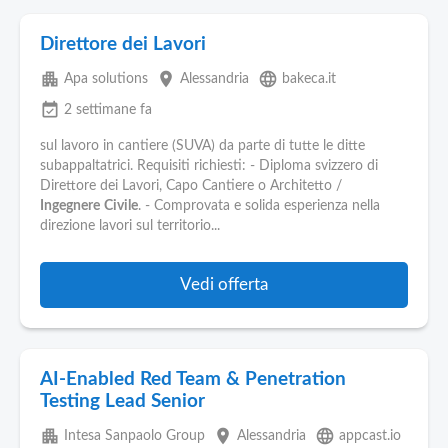
Direttore dei Lavori
apartment
place
language
Apa solutions
Alessandria
bakeca.it
event_available
2 settimane fa
sul lavoro in cantiere (SUVA) da parte di tutte le ditte
subappaltatrici. Requisiti richiesti: - Diploma svizzero di
Direttore dei Lavori, Capo Cantiere o Architetto /
Ingegnere
Civile
. - Comprovata e solida esperienza nella
direzione lavori sul territorio...
Vedi offerta
AI-Enabled Red Team & Penetration
Testing Lead Senior
apartment
place
language
Intesa Sanpaolo Group
Alessandria
appcast.io