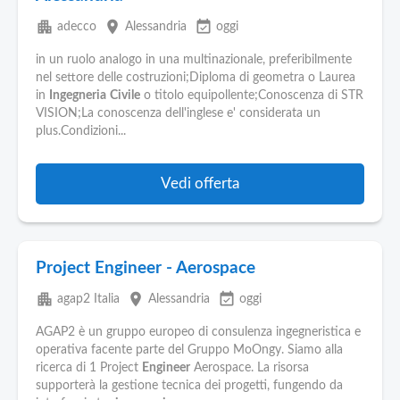
apartment
place
event_available
adecco
Alessandria
oggi
in un ruolo analogo in una multinazionale, preferibilmente
nel settore delle costruzioni;Diploma di geometra o Laurea
in
Ingegneria
Civile
o titolo equipollente;Conoscenza di STR
VISION;La conoscenza dell'inglese e' considerata un
plus.Condizioni...
Vedi offerta
Project Engineer - Aerospace
apartment
place
event_available
agap2 Italia
Alessandria
oggi
AGAP2 è un gruppo europeo di consulenza ingegneristica e
operativa facente parte del Gruppo MoOngy. Siamo alla
ricerca di 1 Project
Engineer
Aerospace. La risorsa
supporterà la gestione tecnica dei progetti, fungendo da