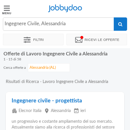
Jobbydoo
Jobbydoo
Ingegnere Civile, Alessandria
Offerte
di
Filtri
Ricevi le offerte
lavoro
Offerte di Lavoro Ingegnere Civile a Alessandria
Stipendi
1 - 15 di 58
Cerca offerte a
Elenco
professioni
Risultati di Ricerca - Lavoro Ingegnere Civile a Alessandria
Blog
Ingegnere civile - progettista
apartment
place
event_available
Elecnor Italia
Alessandria
ieri
un progressivo e costante ampliamento del suo mercato.
Attualmente siamo alla ricerca di professionisti del settore