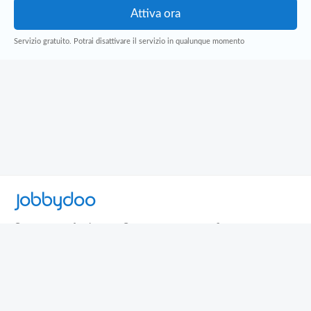
Servizio gratuito. Potrai disattivare il servizio in qualunque momento
Jobbydoo
Cerca per professione
Cerca per area geografica
Cerca per azienda
Termini e Condizioni
Privacy
Contatti