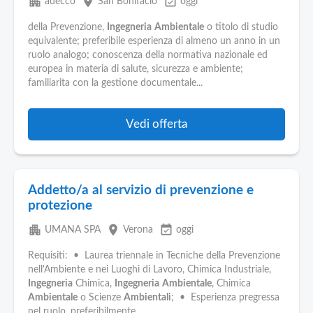
apartment
place
event_available
adecco
San Bonifacio
oggi
della Prevenzione,
Ingegneria
Ambientale
o titolo di studio
equivalente; preferibile esperienza di almeno un anno in un
ruolo analogo; conoscenza della normativa nazionale ed
europea in materia di salute, sicurezza e ambiente;
familiarita con la gestione documentale...
Vedi offerta
Addetto/a al servizio di prevenzione e
protezione
apartment
place
event_available
UMANA SPA
Verona
oggi
Requisiti: • Laurea triennale in Tecniche della Prevenzione
nell'Ambiente e nei Luoghi di Lavoro, Chimica Industriale,
Ingegneria
Chimica,
Ingegneria
Ambientale
, Chimica
Ambientale
o Scienze
Ambientali
; • Esperienza pregressa
nel ruolo, preferibilmente...