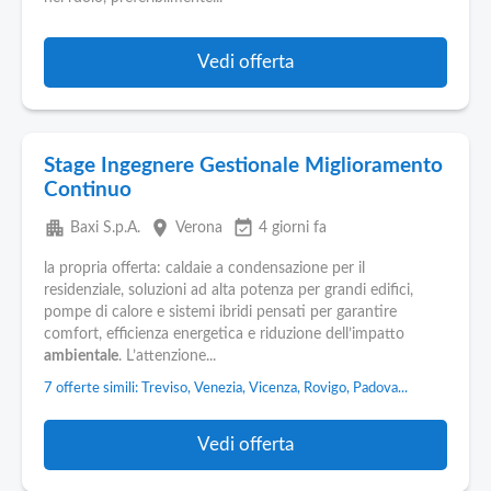
Vedi offerta
Stage Ingegnere Gestionale Miglioramento
Continuo
apartment
place
event_available
Baxi S.p.A.
Verona
4 giorni fa
la propria offerta: caldaie a condensazione per il
residenziale, soluzioni ad alta potenza per grandi edifici,
pompe di calore e sistemi ibridi pensati per garantire
comfort, efficienza energetica e riduzione dell’impatto
ambientale
. L’attenzione...
7 offerte simili: Treviso, Venezia, Vicenza, Rovigo, Padova...
Vedi offerta