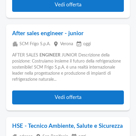
Vedi offerta
After sales engineer - junior
apartment
place
event_available
SCM Frigo S.p.A.
Verona
oggi
AFTER SALES
ENGINEER
JUNIOR Descrizione della
posizione: Costruiamo insieme il futuro della refrigerazione
sostenibile! SCM Frigo S.p.A. è una realtà internazionale
leader nella progettazione e produzione di impianti di
refrigerazione naturale...
Vedi offerta
HSE - Tecnico Ambiente, Salute e Sicurezza