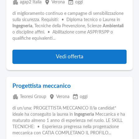
apartment
place
event_available
agap2 Italia
Verona
oggi
di miglioramento continuo e campagne di sensibilizzazione
sulla sicurezza. Requisiti: • Diploma tecnico o Laurea in
Ingegneria
, Tecniche della Prevenzione, Scienze
Ambientali
o discipline affini. • Abilitazione come ASPP/RSPP o
qualifiche equivalenti...
Vedi offerta
Progettista meccanico
apartment
place
event_available
Teoresi Group
Verona
oggi
di un/una: PROGETTISTA MECCANICO Il/la candidat*
ideale ha conseguito la laurea in
Ingegneria
Meccanica e ha
maturato almeno 1 anno di esperienza nel ruolo. LE SKILL
TECNICHE: • Esperienza pregressa nella progettazione
meccanica con CATIA COMPLETANO IL PROFILO...