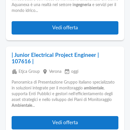
Pubblica
Aquanexa è una realtà nel settore
ingegneria
e servizi per il
Offerte
mondo idrico...
Area
Vedi offerta
Aziende
| Junior Electrical Project Engineer |
107616 |
apartment
place
event_available
Etjca Group
Verona
oggi
Panoramica di Presentazione Gruppo italiano specializzato
in soluzioni integrate per il monitoraggio
ambientale
,
supporta Enti Pubblici e gestori nell’efficientamento degli
asset strategici e nello sviluppo dei Piani di Monitoraggio
Ambientale
...
Vedi offerta