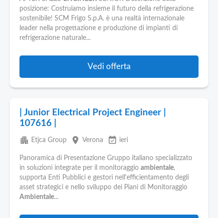
posizione: Costruiamo insieme il futuro della refrigerazione
sostenibile! SCM Frigo S.p.A. è una realtà internazionale
leader nella progettazione e produzione di impianti di
refrigerazione naturale...
Vedi offerta
| Junior Electrical Project Engineer |
107616 |
apartment
place
event_available
Etjca Group
Verona
ieri
Panoramica di Presentazione Gruppo italiano specializzato
in soluzioni integrate per il monitoraggio
ambientale
,
supporta Enti Pubblici e gestori nell'efficientamento degli
asset strategici e nello sviluppo dei Piani di Monitoraggio
Ambientale
...