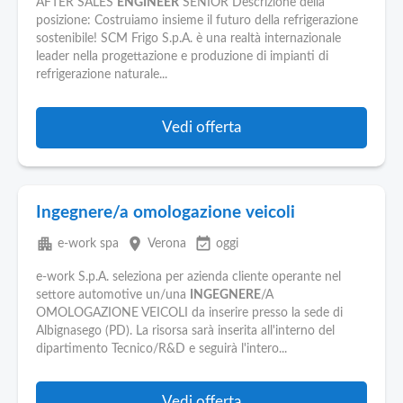
AFTER SALES
ENGINEER
SENIOR Descrizione della
posizione: Costruiamo insieme il futuro della refrigerazione
sostenibile! SCM Frigo S.p.A. è una realtà internazionale
leader nella progettazione e produzione di impianti di
refrigerazione naturale...
Vedi offerta
Ingegnere/a omologazione veicoli
apartment
place
event_available
e-work spa
Verona
oggi
e-work S.p.A. seleziona per azienda cliente operante nel
settore automotive un/una
INGEGNERE
/A
OMOLOGAZIONE VEICOLI da inserire presso la sede di
Albignasego (PD). La risorsa sarà inserita all'interno del
dipartimento Tecnico/R&D e seguirà l'intero...
Vedi offerta