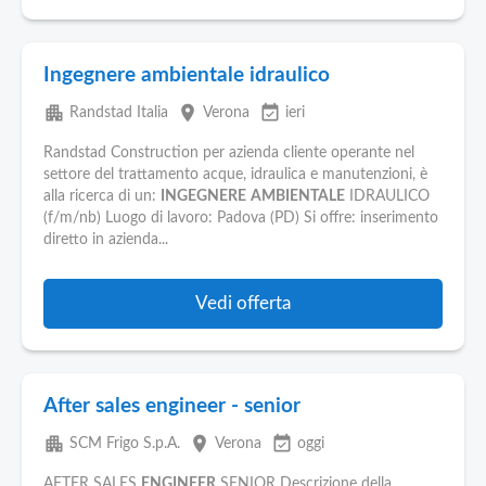
Ingegnere ambientale idraulico
apartment
place
event_available
Randstad Italia
Verona
ieri
Randstad Construction per azienda cliente operante nel
settore del trattamento acque, idraulica e manutenzioni, è
alla ricerca di un:
INGEGNERE
AMBIENTALE
IDRAULICO
(f/m/nb) Luogo di lavoro: Padova (PD) Si offre: inserimento
diretto in azienda...
Vedi offerta
After sales engineer - senior
apartment
place
event_available
SCM Frigo S.p.A.
Verona
oggi
AFTER SALES
ENGINEER
SENIOR Descrizione della