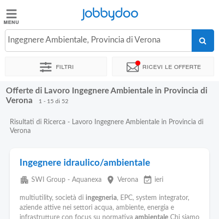
Jobbydoo
Jobbydoo
Ingegnere Ambientale, Provincia di Verona
Offerte
di
Filtri
Ricevi le offerte
lavoro
Offerte di Lavoro Ingegnere Ambientale in Provincia di
Stipendi
Verona
1 - 15 di 52
Risultati di Ricerca - Lavoro Ingegnere Ambientale in Provincia di
Elenco
Verona
professioni
Ingegnere idraulico/ambientale
Blog
apartment
place
event_available
SWI Group - Aquanexa
Verona
ieri
multiutility, società di
ingegneria
, EPC, system integrator,
aziende attive nei settori acqua, ambiente, energia e
infrastrutture con focus su normativa
ambientale
Chi siamo