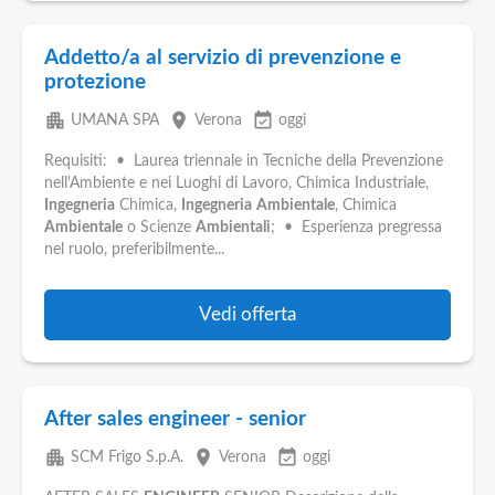
Addetto/a al servizio di prevenzione e
protezione
apartment
place
event_available
UMANA SPA
Verona
oggi
Requisiti: • Laurea triennale in Tecniche della Prevenzione
nell'Ambiente e nei Luoghi di Lavoro, Chimica Industriale,
Ingegneria
Chimica,
Ingegneria
Ambientale
, Chimica
Ambientale
o Scienze
Ambientali
; • Esperienza pregressa
nel ruolo, preferibilmente...
Vedi offerta
After sales engineer - senior
apartment
place
event_available
SCM Frigo S.p.A.
Verona
oggi