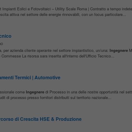
 Impianti Eolici e Fotovoltaici – Utility Scale Roma | Contratto a tempo indete
ita attiva nel settore delle energie rinnovabili, con un focus particolare...
cnico
no
a, per azienda cliente operante nel settore impiantistico, un/una:
Ingegnere
Me
ommesse La risorsa sara inserita all'interno dell'Ufficio Tecnico...
amenti Termici | Automotive
fessionale come
Ingegnere
di Processo in una delle nostre opportunità nel set
t di processo presso fornitori distribuiti sul territorio nazionale...
rcorso di Crescita HSE & Produzione