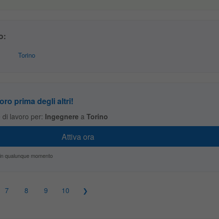
o:
Torino
oro prima degli altri!
te di lavoro per:
Ingegnere
a
Torino
zio in qualunque momento
7
8
9
10