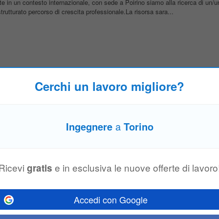
te in un contesto internazionale, con sede a Poirino siamo alla ricerca di un/
strutturato percorso di crescita professionale.La risorsa sara...
MEP IIC S.p.A. Società Benefit, importante società operante nel settore dell
Meccanico Senior da inserire nel proprio team tecnico per la gestione...
Cerchi un lavoro migliore?
rio e Stradale
Ingegnere
a
Torino
ocietà di
ingegneria
, pianificazione urbana e architettura con sede a Roma, s
rasporto — ferroviarie, stradali e portuali — per clienti nazionali...
Ricevi
e in esclusiva le nuove offerte di lavoro
gratis
uzione
Accedi con Google
mpre al primo posto. Junior Mechanical
Engineer
–
Ingegneria
della Produzio
n
Ingegnere
Meccanico Junior da inserire nel nostro team di
Ingegneria
della