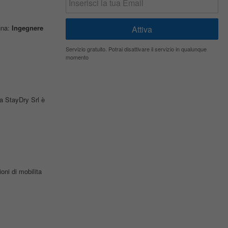
/una:
Ingegnere
Servizio gratuito. Potrai disattivare il servizio in qualunque
momento
a StayDry Srl è
ioni di mobilita