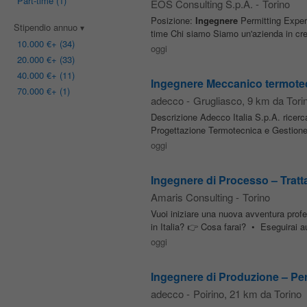
Part-time
(1)
EOS Consulting S.p.A.
-
Torino
Posizione:
Ingegnere
Permitting Expert
Stipendio annuo
time Chi siamo Siamo un'azienda in cresc
10.000 €
+ (34)
oggi
20.000 €
+ (33)
40.000 €
+ (11)
Ingegnere Meccanico termote
70.000 €
+ (1)
adecco
-
Grugliasco
, 9 km da Tori
Descrizione Adecco Italia S.p.A. ricerc
Progettazione Termotecnica e Gestione C
oggi
Ingegnere di Processo – Tratt
Amaris Consulting
-
Torino
Vuoi iniziare una nuova avventura pro
in Italia? 👉 Cosa farai? • Eseguirai audi
oggi
Ingegnere di Produzione – Pe
adecco
-
Poirino
, 21 km da Torino