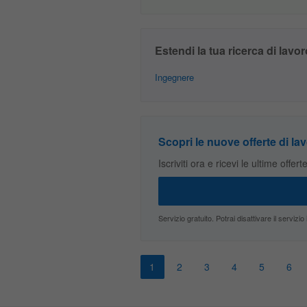
Estendi la tua ricerca di lavor
Ingegnere
Scopri le nuove offerte di lav
Iscriviti ora e ricevi le ultime offer
Servizio gratuito. Potrai disattivare il servi
1
2
3
4
5
6