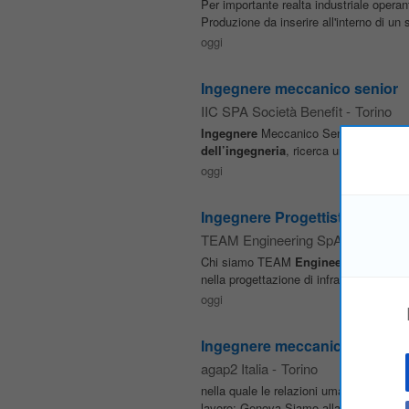
Per importante realta industriale operan
Produzione da inserire all'interno di un 
oggi
Ingegnere meccanico senior
IIC SPA Società Benefit
-
Torino
Ingegnere
Meccanico Senior – Impianti 
dell’ingegneria
, ricerca un
Ingegnere
oggi
Ingegnere Progettista Ferrovia
TEAM Engineering SpA
-
Torino
Chi siamo TEAM
Engineering
è una s
nella progettazione di infrastrutture di t
oggi
Ingegnere meccanico di prod
agap2 Italia
-
Torino
nella quale le relazioni umane sono se
lavoro: Genova Siamo alla ricerca di u