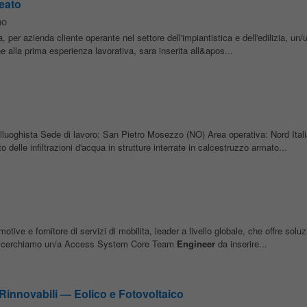
eato
no
 per azienda cliente operante nel settore dell'impiantistica e dell'edilizia, un
e alla prima esperienza lavorativa, sara inserita all&apos...
lluoghista Sede di lavoro: San Pietro Mosezzo (NO) Area operativa: Nord Itali
delle infiltrazioni d'acqua in strutture interrate in calcestruzzo armato...
tive e fornitore di servizi di mobilita, leader a livello globale, che offre soluz
e, ricerchiamo un/a Access System Core Team
Engineer
da inserire...
Rinnovabili — Eolico e Fotovoltaico