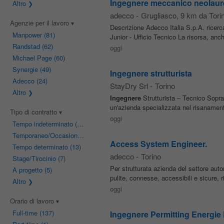
Ingegnere meccanico neolaur
Altro
adecco
-
Grugliasco
, 9 km da Tori
Agenzie per il lavoro
Descrizione Adecco Italia S.p.A. ricerca,
Manpower
(81)
Junior - Ufficio Tecnico La risorsa, anch
Randstad
(62)
oggi
Michael Page
(60)
Synergie
(49)
Ingegnere strutturista
Adecco
(24)
StayDry Srl
-
Torino
Altro
Ingegnere
Strutturista – Tecnico Sopra
un'azienda specializzata nel risanamento 
Tipo di contratto
oggi
Tempo indeterminato
(82)
Temporaneo/Occasionale
(15)
Access System Engineer.
Tempo determinato
(13)
adecco
-
Torino
Stage/Tirocinio
(7)
Per strutturata azienda del settore automo
A progetto
(5)
pulite, connesse, accessibili e sicur
Altro
oggi
Orario di lavoro
Full-time
(137)
Ingegnere Permitting Energie 