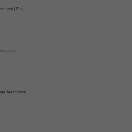
rminato | Full-
ccanico -
tore Automotive