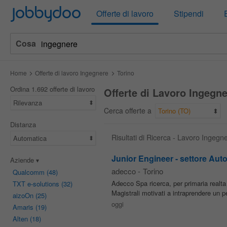
Jobbydoo
Offerte di lavoro
Stipendi
Cosa
Home
Offerte di lavoro Ingegnere
Torino
Ordina 1.692 offerte di lavoro
Offerte di Lavoro Ingegne
Rilevanza
Cerca offerte a
Torino (TO)
Distanza
Risultati di Ricerca - Lavoro Ingegn
Automatica
Junior Engineer - settore Aut
Aziende
adecco
-
Torino
Qualcomm
(48)
Adecco Spa ricerca, per primaria realta
TXT e-solutions
(32)
Magistrali motivati a intraprendere un 
aizoOn
(25)
oggi
Amaris
(19)
Alten
(18)