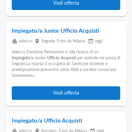
Vedi offerta
Impiegato/a Junior Ufficio Acquisti
apartment
place
event_available
adecco
Segrate
, 9 km da Milano
oggi
Adecco Divisione Permanent e' alla ricerca di un
Impiegato
/a Junior
Ufficio
Acquisti
per azienda nei pressi di
Segrate.La risorsa si occupera di: Gestione richieste e
predisposizione preventivi verso filiali e societa consociate
Inserimento...
Vedi offerta
Impiegato/a Ufficio Acquisti
apartment
place
event_available
adecco
Rozzano
, 9 km da Milano
oggi