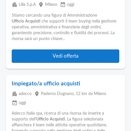
apartment
place
event_available
Lilla S.p.A
Milano
oggi
Stiamo cercando una figura di Amministrazione
Ufficio
Acquisti
che supporti il team buying nella gestione
operativa, amministrativa e finanziaria degli ordini,
garantendo precisione, controllo e fluidità dei processi. La
risorsa sarà un punto chiave...
Vedi offerta
Impiegato/a ufficio acquisti
apartment
place
adecco
Paderno Dugnano
, 12 km da Milano
event_available
oggi
Adecco Italia spa, ricerca di una risorsa da inserire a
supporto dell'
Ufficio
Acquisti
. La figura selezionata
affianchera il team nelle attivita operative quotidiane,