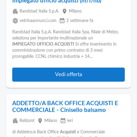
Impiegato ufficio acquisti (m/f/nb)
apartment
place
Randstad Italia S.p.A.
Milano
language
event_available
vetrinaannunci.com
2 settimane fa
Randstad Italia S.p.A. Randstad Italia Spa, filiale di Melzo,
seleziona per importante multinazionale un
IMPIEGATO
UFFICIO
ACQUISTI
Si offre inserimento in
somministrazione con primo contratto di 3 mesi
prorogabile. CCNL chimico industria + 14...
Vedi offerta
ADDETTO/A BACK OFFICE ACQUISTI E
COMMERCIALE - Cinisello balsamo
apartment
place
event_available
Relizont
Milano
ieri
di Addetto/a Back Office
Acquisti
e Commerciale