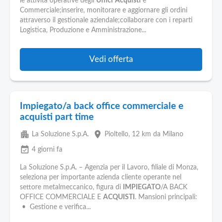
le attività operative degli
Uffici
Acquisti
e
Commerciale;inserire, monitorare e aggiornare gli ordini
attraverso il gestionale aziendale;collaborare con i reparti
Logistica, Produzione e Amministrazione...
Vedi offerta
Impiegato/a back office commerciale e
acquisti part time
apartment
place
La Soluzione S.p.A.
Pioltello
, 12 km da Milano
event_available
4 giorni fa
La Soluzione S.p.A. – Agenzia per il Lavoro, filiale di Monza,
seleziona per importante azienda cliente operante nel
settore metalmeccanico, figura di
IMPIEGATO
/A BACK
OFFICE COMMERCIALE E
ACQUISTI
. Mansioni principali:
• Gestione e verifica...