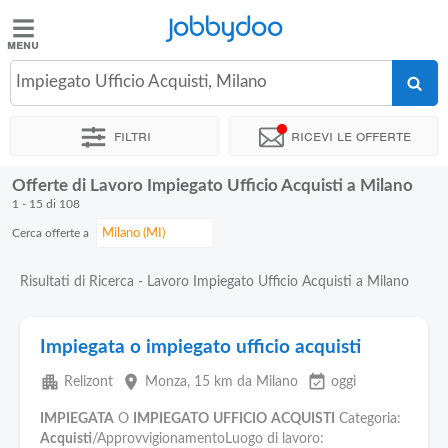
Jobbydoo
Jobbydoo
Impiegato Ufficio Acquisti, Milano
Offerte
di
Filtri
Ricevi le offerte
lavoro
Offerte di Lavoro Impiegato Ufficio Acquisti a Milano
Stipendi
1 - 15 di 108
Cerca offerte a
Elenco
professioni
Risultati di Ricerca - Lavoro Impiegato Ufficio Acquisti a Milano
Blog
Impiegata o impiegato ufficio acquisti
apartment
place
event_available
Relizont
Monza
, 15 km da Milano
oggi
IMPIEGATA
O
IMPIEGATO
UFFICIO
ACQUISTI
Categoria:
Acquisti
/ApprovvigionamentoLuogo di lavoro: