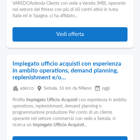
Pubblica
VAREDOAzienda Cliente con sede a Varedo (MB), operante
Offerte
nel settore del fitness con più di 60 centri attivi in tutta
Italia ed in Spagna, ci ha affidato...
Area
Aziende
Vedi offerta
Impiegato ufficio acquisti con esperienza
in ambito operations, demand planning,
replenishment e/o...
apartment
place
event_available
adecco
Settala
, 16 km da Milano
oggi
Profilo
Impiegato
Ufficio
Acquisti
con esperienza in ambito
operations, replenishment, demand planning o
programmazione produzione Per conto di un cliente
operante nel settore commercio con sede a Settala, si
ricerca un
Impiegato
Ufficio
Acquisti
...