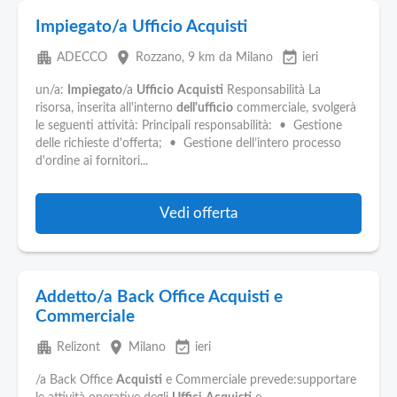
Impiegato/a Ufficio Acquisti
apartment
place
event_available
ADECCO
Rozzano
, 9 km da Milano
ieri
un/a:
Impiegato
/a
Ufficio
Acquisti
Responsabilità La
risorsa, inserita all'interno
dell'ufficio
commerciale, svolgerà
le seguenti attività: Principali responsabilità: • Gestione
delle richieste d'offerta; • Gestione dell’intero processo
d'ordine ai fornitori...
Vedi offerta
Addetto/a Back Office Acquisti e
Commerciale
apartment
place
event_available
Relizont
Milano
ieri
/a Back Office
Acquisti
e Commerciale prevede:supportare