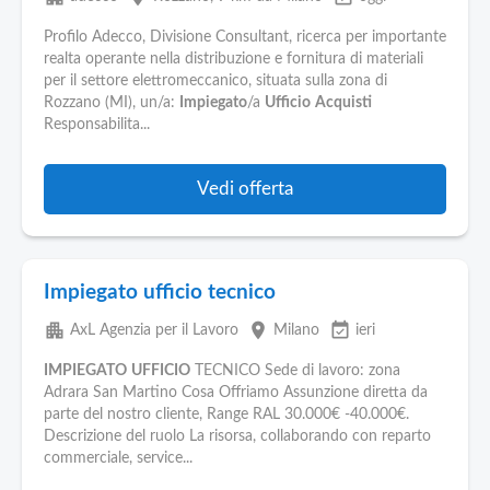
Profilo Adecco, Divisione Consultant, ricerca per importante
realta operante nella distribuzione e fornitura di materiali
per il settore elettromeccanico, situata sulla zona di
Rozzano (MI), un/a:
Impiegato
/a
Ufficio
Acquisti
Responsabilita...
Vedi offerta
Impiegato ufficio tecnico
apartment
place
event_available
AxL Agenzia per il Lavoro
Milano
ieri
IMPIEGATO
UFFICIO
TECNICO Sede di lavoro: zona
Adrara San Martino Cosa Offriamo Assunzione diretta da
parte del nostro cliente, Range RAL 30.000€ -40.000€.
Descrizione del ruolo La risorsa, collaborando con reparto
commerciale, service...