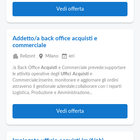
Vedi offerta
Addetto/a back office acquisti e
commerciale
apartment
place
event_available
Relizont
Milano
ieri
/a Back Office
Acquisti
e Commerciale prevede:supportare
le attività operative degli
Uffici
Acquisti
e
Commerciale;inserire, monitorare e aggiornare gli ordini
attraverso il gestionale aziendale;collaborare con i reparti
Logistica, Produzione e Amministrazione...
Vedi offerta