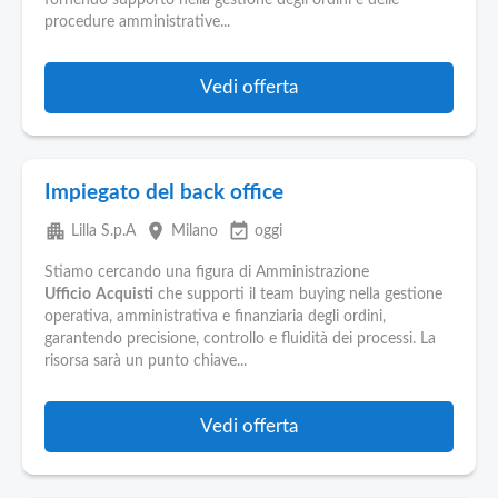
fornendo supporto nella gestione degli ordini e delle
procedure amministrative...
Vedi offerta
Impiegato del back office
apartment
place
event_available
Lilla S.p.A
Milano
oggi
Stiamo cercando una figura di Amministrazione
Ufficio
Acquisti
che supporti il team buying nella gestione
operativa, amministrativa e finanziaria degli ordini,
garantendo precisione, controllo e fluidità dei processi. La
risorsa sarà un punto chiave...
Vedi offerta