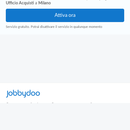
Ufficio Acquisti
a
Milano
Servizio gratuito. Potrai disattivare il servizio in qualunque momento
Jobbydoo
Cerca per professione
Cerca per area geografica
Cerca per azienda
Termini e Condizioni
Privacy
Contatti