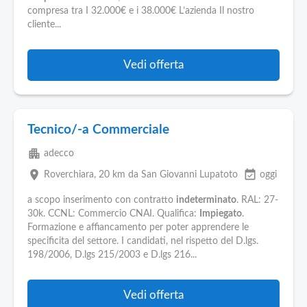
compresa tra I 32.000€ e i 38.000€ L’azienda Il nostro
cliente...
Vedi offerta
Tecnico/-a Commerciale
apartment
adecco
place
event_available
Roverchiara
, 20 km da San Giovanni Lupatoto
oggi
a scopo inserimento con contratto
indeterminato
. RAL: 27-
30k. CCNL: Commercio CNAI. Qualifica:
Impiegato
.
Formazione e affiancamento per poter apprendere le
specificita del settore. I candidati, nel rispetto del D.lgs.
198/2006, D.lgs 215/2003 e D.lgs 216...
Vedi offerta