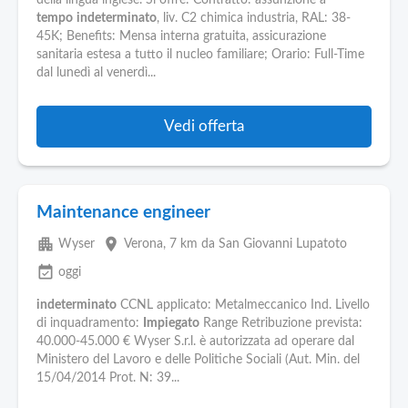
della lingua inglese. Si offre: Contratto: assunzione a
tempo
indeterminato
, liv. C2 chimica industria, RAL: 38-
45K; Benefits: Mensa interna gratuita, assicurazione
sanitaria estesa a tutto il nucleo familiare; Orario: Full-Time
dal lunedì al venerdì...
Vedi offerta
Maintenance engineer
apartment
place
Wyser
Verona
, 7 km da San Giovanni Lupatoto
event_available
oggi
indeterminato
CCNL applicato: Metalmeccanico Ind. Livello
di inquadramento:
Impiegato
Range Retribuzione prevista:
40.000-45.000 € Wyser S.r.l. è autorizzata ad operare dal
Ministero del Lavoro e delle Politiche Sociali (Aut. Min. del
15/04/2014 Prot. N: 39...