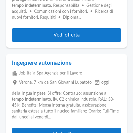
tempo
indeterminato
. Responsabilità • Gestione degli
acquisti. • Comunicazioni con i fornitori. • Ricerca di
nuovi fornitori. Requisiti • Diploma...
Vedi offerta
Ingegnere automazione
apartment
Job Italia Spa Agenzia per il Lavoro
place
event_available
Verona
, 7 km da San Giovanni Lupatoto
oggi
della lingua inglese. Si offre: Contratto: assunzione a
tempo
indeterminato
, liv. C2 chimica industria, RAL: 38-
45K; Benefits: Mensa interna gratuita, assicurazione
sanitaria estesa a tutto il nucleo familiare; Orario: Full-Time
dal lunedì al venerdì...