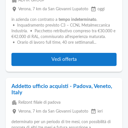
apartment
ADHR GROUP
place
event_available
Verona
, 7 km da San Giovanni Lupatoto
oggi
in azienda con contratto a
tempo
indeterminato
.
• Inquadramento previsto C3 – CCNL Metalmeccanica
Industria. • Pacchetto retributivo compreso tra €30.000 e
€42.000 di RAL, commisurato all'esperienza maturata.
• Orario di lavoro full time, 40 ore settimanali...
Vedi offerta
Addetto ufficio acquisti - Padova, Veneto,
Italy
apartment
Relizont filiale di padova
place
event_available
Verona
, 7 km da San Giovanni Lupatoto
ieri
determinato per un periodo di tre mesi, con possibilità di
proroga di altri tre mesi e futura assunzione a