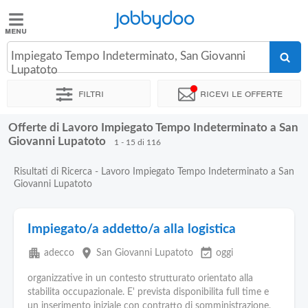
Jobbydoo
Jobbydoo
Impiegato Tempo Indeterminato, San Giovanni
Offerte
Lupatoto
di
Filtri
Ricevi le offerte
lavoro
Offerte di Lavoro Impiegato Tempo Indeterminato a San
Stipendi
Giovanni Lupatoto
1 - 15 di 116
Risultati di Ricerca - Lavoro Impiegato Tempo Indeterminato a San
Elenco
Giovanni Lupatoto
professioni
Impiegato/a addetto/a alla logistica
Blog
apartment
place
event_available
adecco
San Giovanni Lupatoto
oggi
organizzative in un contesto strutturato orientato alla
stabilita occupazionale. E' prevista disponibilita full time e
un inserimento iniziale con contratto di somministrazione,