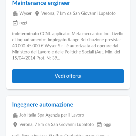
Maintenance engineer
apartment
place
Wyser
Verona
, 7 km da San Giovanni Lupatoto
event_available
oggi
indeterminato
CCNL applicato: Metalmeccanico Ind. Livello
di inquadramento:
Impiegato
Range Retribuzione prevista:
40.000-45.000 € Wyser S.r.l. è autorizzata ad operare dal
Ministero del Lavoro e delle Politiche Sociali (Aut. Min. del
15/04/2014 Prot. N: 39...
Vedi offerta
Ingegnere automazione
apartment
Job Italia Spa Agenzia per il Lavoro
place
event_available
Verona
, 7 km da San Giovanni Lupatoto
oggi