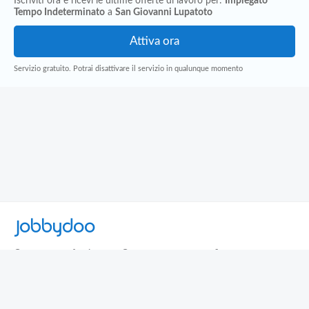
Iscriviti ora e ricevi le ultime offerte di lavoro per:
Impiegato
Tempo Indeterminato
a
San Giovanni Lupatoto
Servizio gratuito. Potrai disattivare il servizio in qualunque momento
Jobbydoo
Cerca per professione
Cerca per area geografica
Cerca per azienda