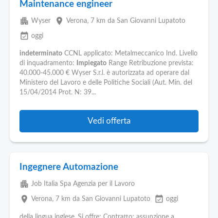
Maintenance engineer
apartment
place
Wyser
Verona
, 7 km da San Giovanni Lupatoto
event_available
oggi
indeterminato
CCNL applicato: Metalmeccanico Ind. Livello
di inquadramento:
Impiegato
Range Retribuzione prevista:
40.000-45.000 € Wyser S.r.l. è autorizzata ad operare dal
Ministero del Lavoro e delle Politiche Sociali (Aut. Min. del
15/04/2014 Prot. N: 39...
Vedi offerta
Ingegnere Automazione
apartment
Job Italia Spa Agenzia per il Lavoro
place
event_available
Verona
, 7 km da San Giovanni Lupatoto
oggi
della lingua inglese. Si offre: Contratto: assunzione a