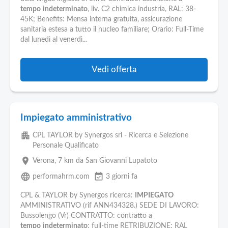
tempo
indeterminato
, liv. C2 chimica industria, RAL: 38-
45K; Benefits: Mensa interna gratuita, assicurazione
sanitaria estesa a tutto il nucleo familiare; Orario: Full-Time
dal lunedì al venerdì...
Vedi offerta
Impiegato amministrativo
apartment
CPL TAYLOR by Synergos srl - Ricerca e Selezione
Personale Qualificato
place
Verona
, 7 km da San Giovanni Lupatoto
language
event_available
performahrm.com
3 giorni fa
CPL & TAYLOR by Synergos ricerca:
IMPIEGATO
AMMINISTRATIVO (rif ANN434328.) SEDE DI LAVORO:
Bussolengo (Vr) CONTRATTO: contratto a
tempo
indeterminato
; full-time RETRIBUZIONE: RAL