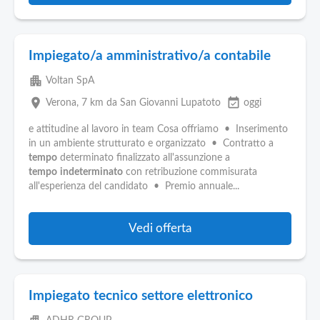
Impiegato/a amministrativo/a contabile
apartment
Voltan SpA
place
event_available
Verona
, 7 km da San Giovanni Lupatoto
oggi
e attitudine al lavoro in team Cosa offriamo • Inserimento
in un ambiente strutturato e organizzato • Contratto a
tempo
determinato finalizzato all'assunzione a
tempo
indeterminato
con retribuzione commisurata
all'esperienza del candidato • Premio annuale...
Vedi offerta
Impiegato tecnico settore elettronico