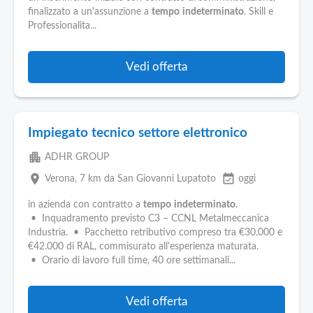
Pubblica
finalizzato a un'assunzione a
tempo
indeterminato
. Skill e
Offerte
Professionalita...
Area
Vedi offerta
Aziende
Impiegato tecnico settore elettronico
apartment
ADHR GROUP
place
event_available
Verona
, 7 km da San Giovanni Lupatoto
oggi
in azienda con contratto a
tempo
indeterminato
.
• Inquadramento previsto C3 – CCNL Metalmeccanica
Industria. • Pacchetto retributivo compreso tra €30.000 e
€42.000 di RAL, commisurato all'esperienza maturata.
• Orario di lavoro full time, 40 ore settimanali...
Vedi offerta