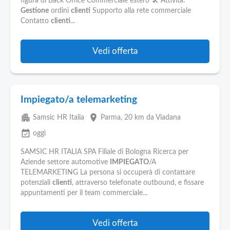
Pubblica
figura di Back Office Commerciale estero 🛠️ Attivita:
Gestione
ordini
clienti
Supporto alla rete commerciale
Offerte
Contatto
clienti
...
Area
Vedi offerta
Aziende
Impiegato/a telemarketing
apartment
place
Samsic HR Italia
Parma
, 20 km da Viadana
event_available
oggi
SAMSIC HR ITALIA SPA Filiale di Bologna Ricerca per
Aziende settore automotive
IMPIEGATO
/A
TELEMARKETING La persona si occuperà di contattare
potenziali
clienti
, attraverso telefonate outbound, e fissare
appuntamenti per il team commerciale...
Vedi offerta