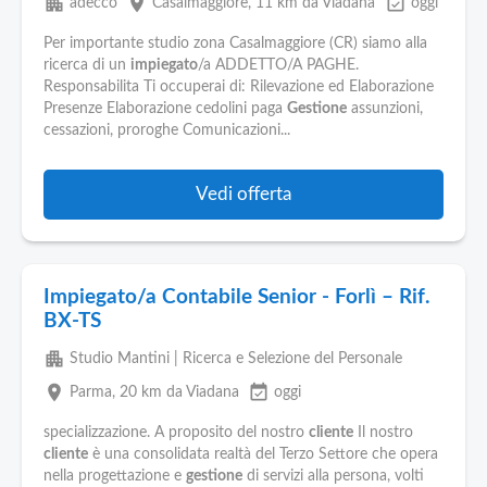
apartment
place
event_available
adecco
Casalmaggiore
, 11 km da Viadana
oggi
Per importante studio zona Casalmaggiore (CR) siamo alla
ricerca di un
impiegato
/a ADDETTO/A PAGHE.
Responsabilita Ti occuperai di: Rilevazione ed Elaborazione
Presenze Elaborazione cedolini paga
Gestione
assunzioni,
cessazioni, proroghe Comunicazioni...
Vedi offerta
Impiegato/a Contabile Senior - Forlì – Rif.
BX-TS
apartment
Studio Mantini | Ricerca e Selezione del Personale
place
event_available
Parma
, 20 km da Viadana
oggi
specializzazione. A proposito del nostro
cliente
Il nostro
cliente
è una consolidata realtà del Terzo Settore che opera
nella progettazione e
gestione
di servizi alla persona, volti