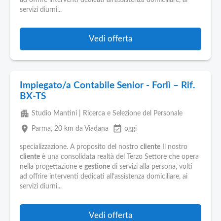
ad offrire interventi dedicati all'assistenza domiciliare, ai
servizi diurni...
Vedi offerta
Impiegato/a Contabile Senior - Forlì – Rif.
BX-TS
apartment
Studio Mantini | Ricerca e Selezione del Personale
place
event_available
Parma
, 20 km da Viadana
oggi
specializzazione. A proposito del nostro
cliente
Il nostro
cliente
è una consolidata realtà del Terzo Settore che opera
nella progettazione e
gestione
di servizi alla persona, volti
ad offrire interventi dedicati all’assistenza domiciliare, ai
servizi diurni...
Vedi offerta