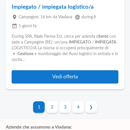
Impiegato / impiegata logistico/a
place
language
Campegine
, 16 km da Viadana
during.it
event_available
5 giorni fa
During SPA, filiale Parma Est, cerca per azienda
cliente
con
sede a Campegine (RE): un/una
IMPIEGATO
/
IMPIEGATA
LOGISTICO/A La risorsa si occuperà principalmente di:
•
Gestione
e monitoraggio dei flussi logistici in entrata e in
uscita...
Vedi offerta
1
2
3
4
Aziende che assumono a Viadana: