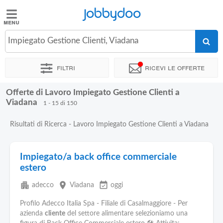
Jobbydoo
Jobbydoo
Impiegato Gestione Clienti, Viadana
Offerte
di
Filtri
Ricevi le offerte
lavoro
Offerte di Lavoro Impiegato Gestione Clienti a
Stipendi
Viadana
1 - 15 di 150
Risultati di Ricerca - Lavoro Impiegato Gestione Clienti a Viadana
Elenco
professioni
Impiegato/a back office commerciale
estero
Blog
apartment
place
event_available
adecco
Viadana
oggi
Profilo Adecco Italia Spa - Filiale di Casalmaggiore - Per
azienda
cliente
del settore alimentare selezioniamo una