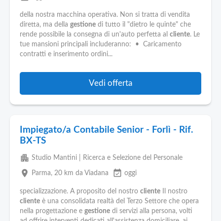
della nostra macchina operativa. Non si tratta di vendita
diretta, ma della
gestione
di tutto il "dietro le quinte" che
rende possibile la consegna di un'auto perfetta al
cliente
. Le
tue mansioni principali includeranno: • Caricamento
contratti e inserimento ordini...
Vedi offerta
Impiegato/a Contabile Senior - Forlì - Rif.
BX-TS
apartment
Studio Mantini | Ricerca e Selezione del Personale
place
event_available
Parma
, 20 km da Viadana
oggi
specializzazione. A proposito del nostro
cliente
Il nostro
cliente
è una consolidata realtà del Terzo Settore che opera
nella progettazione e
gestione
di servizi alla persona, volti