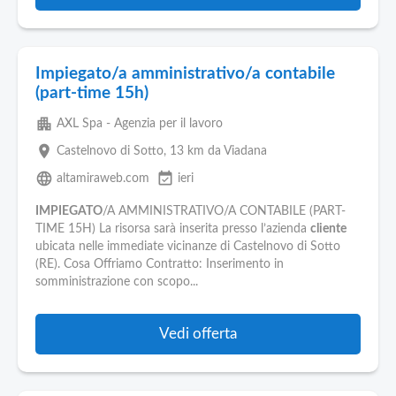
Impiegato/a amministrativo/a contabile
(part-time 15h)
apartment
AXL Spa - Agenzia per il lavoro
place
Castelnovo di Sotto
, 13 km da Viadana
language
event_available
altamiraweb.com
ieri
IMPIEGATO
/A AMMINISTRATIVO/A CONTABILE (PART-
TIME 15H) La risorsa sarà inserita presso l’azienda
cliente
ubicata nelle immediate vicinanze di Castelnovo di Sotto
(RE). Cosa Offriamo Contratto: Inserimento in
somministrazione con scopo...
Vedi offerta