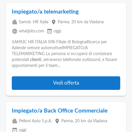
Impiegato/a telemarketing
apartment
place
Samsic HR Italia
Parma
, 20 km da Viadana
language
event_available
whatjobs.com
oggi
SAMSIC HR ITALIA SPA Filiale di BolognaRicerca per
Aziende settore automotiveIMPIEGATO/A
TELEMARKETING La persona si occuperà di contattare
potenziali
clienti
, attraverso telefonate outbound, e fissare
appuntamenti per il team...
Vedi offerta
Impiegato/a Back Office Commerciale
apartment
place
Pelloni Auto S.p.A.
Parma
, 20 km da Viadana
event_available
oggi