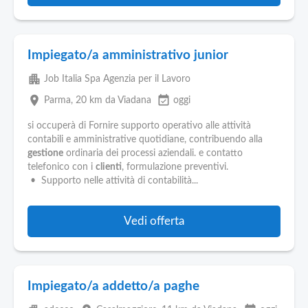
Impiegato/a amministrativo junior
apartment
Job Italia Spa Agenzia per il Lavoro
place
event_available
Parma
, 20 km da Viadana
oggi
si occuperà di Fornire supporto operativo alle attività
contabili e amministrative quotidiane, contribuendo alla
gestione
ordinaria dei processi aziendali. e contatto
telefonico con i
clienti
, formulazione preventivi.
• Supporto nelle attività di contabilità...
Vedi offerta
Impiegato/a addetto/a paghe