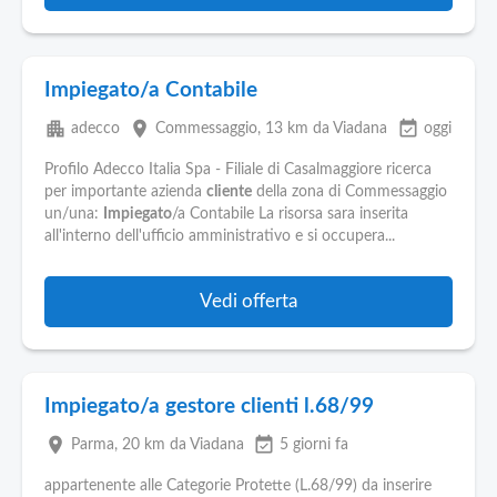
Impiegato/a Contabile
apartment
place
event_available
adecco
Commessaggio
, 13 km da Viadana
oggi
Profilo Adecco Italia Spa - Filiale di Casalmaggiore ricerca
per importante azienda
cliente
della zona di Commessaggio
un/una:
Impiegato
/a Contabile La risorsa sara inserita
all'interno dell'ufficio amministrativo e si occupera...
Vedi offerta
Impiegato/a gestore clienti l.68/99
place
event_available
Parma
, 20 km da Viadana
5 giorni fa
appartenente alle Categorie Protette (L.68/99) da inserire