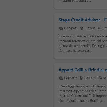
Impianti
Fotovoltaici
...
Stage Credit Advisor - Fi
apartment
place
language
Compass
Brindisi
in
ha operato: autovetture e motovei
impianti
fotovoltaici
, prestiti pe
quinto dello stipendio. Da luglio 
Compass ha assunto...
Appalti Edili a Brindisi
apartment
place
language
Edilnet.it
Brindisi
ba
e Sondaggi, Impresa edile, Impres
Impresa Carpenteria Edile, Carpen
Impresa Costruzioni Edili, Impres
Demolizioni, Impresa Bonifica...