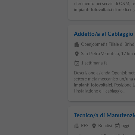
riferimento nei servizi di O&M, r
impianti
fotovoltaici
di media e g
Addetto/a al Cablaggio 
apartment
Openjobmetis Filiale di Brindi
place
San Pietro Vernotico
, 17 km 
event_available
1 settimana fa
Descrizione azienda Openjobmetis
settore metalmeccanico un/una ad
impianti
fotovoltaici
. Posizione L
l'installazione e il cablaggio...
Tecnico/a di Manutenzi
apartment
place
event_available
RES
Brindisi
oggi