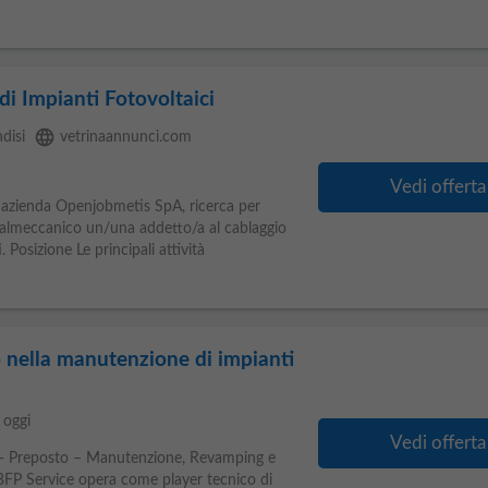
di Impianti Fotovoltaici
language
ndisi
vetrinaannunci.com
Vedi offerta
 azienda Openjobmetis SpA, ricerca per
talmeccanico un/una addetto/a al cablaggio
i
. Posizione Le principali attività
to nella manutenzione di impianti
oggi
Vedi offerta
BT- Preposto – Manutenzione, Revamping e
FP Service opera come player tecnico di