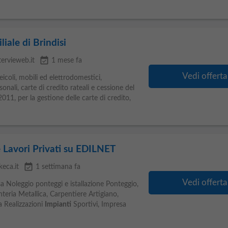
liale di Brindisi
event_available
tervieweb.it
1 mese fa
Vedi offerta
coli, mobili ed elettrodomestici,
rsonali, carte di credito rateali e cessione del
2011, per la gestione delle carte di credito,
 e Lavori Privati su EDILNET
event_available
keca.it
1 settimana fa
Vedi offerta
a Noleggio ponteggi e istallazione Ponteggio,
teria Metallica, Carpentiere Artigiano,
a Realizzazioni
Impianti
Sportivi, Impresa