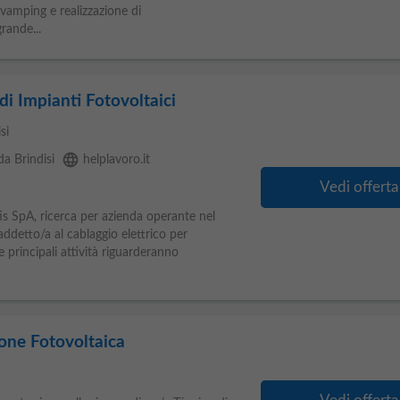
evamping e realizzazione di
rande...
di Impianti Fotovoltaici
si
language
da Brindisi
helplavoro.it
Vedi offerta
 SpA, ricerca per azienda operante nel
detto/a al cablaggio elettrico per
e principali attività riguarderanno
one Fotovoltaica