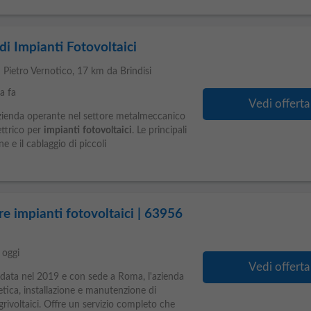
di Impianti Fotovoltaici
 Pietro Vernotico
, 17 km da Brindisi
a fa
Vedi offerta
zienda operante nel settore metalmeccanico
ettrico per
impianti
fotovoltaici
. Le principali
ne e il cablaggio di piccoli
re impianti fotovoltaici | 63956
oggi
Vedi offerta
data nel 2019 e con sede a Roma, l'azienda
getica, installazione e manutenzione di
rivoltaici. Offre un servizio completo che