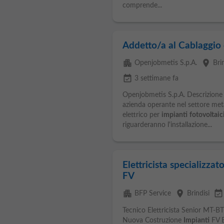
comprende...
Addetto/a al Cablaggio 
apartment
place
Openjobmetis S.p.A.
Bri
event_available
3 settimane fa
Openjobmetis S.p.A. Descrizione
azienda operante nel settore me
elettrico per
impianti
fotovoltaic
riguarderanno l'installazione...
Elettricista specializza
FV
apartment
place
event_available
BFP Service
Brindisi
Tecnico Elettricista Senior MT-
Nuova Costruzione
Impianti
FV B