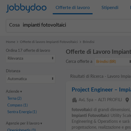
Jobbydoo
Offerte di lavoro
Stipendi
Cosa
Home
Offerte di lavoro Impianti Fotovoltaici
Brindisi
Ordina 17 offerte di lavoro
Offerte di Lavoro Impianti
Rilevanza
Cerca offerte a
Brindisi (BR)
Distanza
Risultati di Ricerca - Lavoro Impian
Automatica
Project Engineer – Impia
Aziende
Terna
(2)
apartment
place
AxL Spa – ALTI PROFILI
Compass
(1)
fotovoltaici
di grandi dimensioni,
Sentra Energia
(1)
Impianti
Fotovoltaici
Utility Scal
Engineering & Operations e sarà co
Agenzie per il lavoro
progettazione, realizzazione e gest
Openjobmetis
(3)