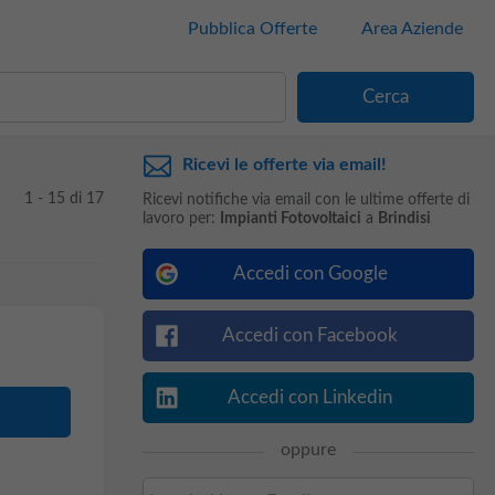
Pubblica Offerte
Area Aziende
Ricevi le offerte via email!
1 - 15 di 17
Ricevi notifiche via email con le ultime offerte di
lavoro per:
Impianti Fotovoltaici
a
Brindisi
Accedi con Google
Accedi con Facebook
Accedi con Linkedin
oppure