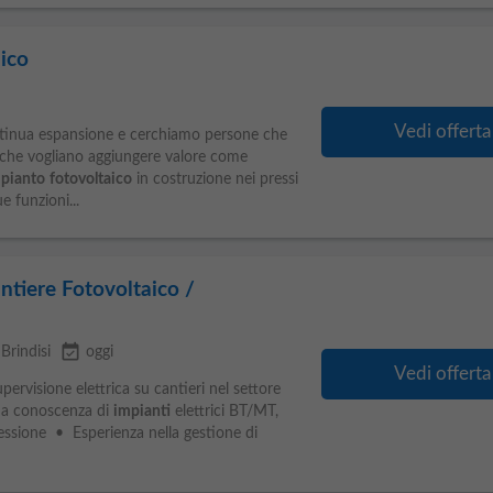
ico
Vedi offerta
ontinua espansione e cerchiamo persone che
e che vogliano aggiungere valore come
pianto
fotovoltaico
in costruzione nei pressi
e funzioni...
ntiere Fotovoltaico /
event_available
Brindisi
oggi
Vedi offerta
pervisione elettrica su cantieri nel settore
da conoscenza di
impianti
elettrici BT/MT,
nessione • Esperienza nella gestione di