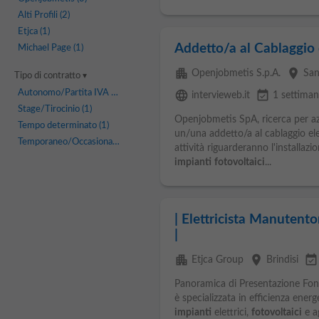
Alti Profili
(2)
Etjca
(1)
Addetto/a al Cablaggio 
Michael Page
(1)
apartment
place
Openjobmetis S.p.A.
San
Tipo di contratto
Autonomo/Partita IVA
(1)
language
event_available
intervieweb.it
1 settiman
Stage/Tirocinio
(1)
Openjobmetis SpA, ricerca per a
Tempo determinato
(1)
un/una addetto/a al cablaggio el
Temporaneo/Occasionale
(1)
attività riguarderanno l'installazio
impianti
fotovoltaici
...
| Elettricista Manutento
|
apartment
place
event_available
Etjca Group
Brindisi
Panoramica di Presentazione Fon
è specializzata in efficienza ener
impianti
elettrici,
fotovoltaici
e ag