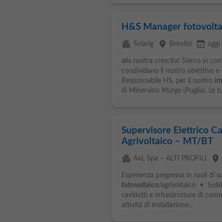
H&S Manager fotovolta
apartment
place
event_available
Solarig
Brindisi
oggi
alla nostra crescita! Siamo in c
condividano il nostro obiettivo 
Responsabile HS, per il nostro
im
di Minervino Murge (Puglia). Le tu
Supervisore Elettrico Ca
Agrivoltaico – MT/BT
apartment
place
AxL Spa – ALTI PROFILI
Esperienza pregressa in ruoli di su
fotovoltaico
/agrivoltaico • Soli
cavidotti e infrastrutture di con
attività di installazione...