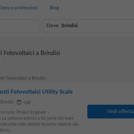
Elenco professioni
Blog
Dove
 Fotovoltaici a Brindisi
ti Fotovoltaici a Brindisi
nti Fotovoltaici Utility Scale
event_available
Brindisi
oggi
Vedi offerta
 un/una: Project Engineer –
e La persona entrerà a far parte del team
involta nelle attività tecniche relative alla
ione...