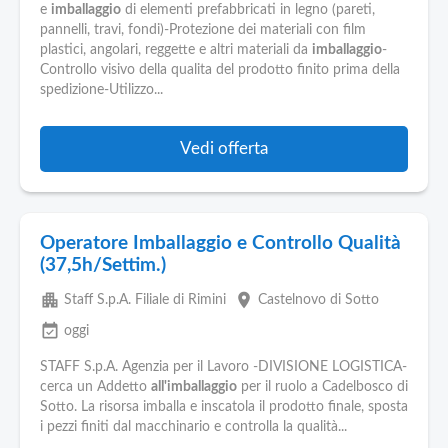
e
imballaggio
di elementi prefabbricati in legno (pareti,
pannelli, travi, fondi)-Protezione dei materiali con film
plastici, angolari, reggette e altri materiali da
imballaggio
-
Controllo visivo della qualita del prodotto finito prima della
spedizione-Utilizzo...
Vedi offerta
Operatore Imballaggio e Controllo Qualità
(37,5h/Settim.)
apartment
place
Staff S.p.A. Filiale di Rimini
Castelnovo di Sotto
event_available
oggi
STAFF S.p.A. Agenzia per il Lavoro -DIVISIONE LOGISTICA-
cerca un Addetto
all'imballaggio
per il ruolo a Cadelbosco di
Sotto. La risorsa imballa e inscatola il prodotto finale, sposta
i pezzi finiti dal macchinario e controlla la qualità...