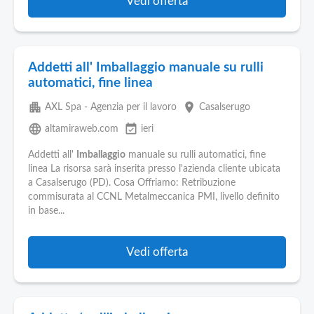
Vedi offerta
Addetti all' Imballaggio manuale su rulli
automatici, fine linea
apartment
place
AXL Spa - Agenzia per il lavoro
Casalserugo
language
event_available
altamiraweb.com
ieri
Addetti all'
Imballaggio
manuale su rulli automatici, fine
linea La risorsa sarà inserita presso l'azienda cliente ubicata
a Casalserugo (PD). Cosa Offriamo: Retribuzione
commisurata al CCNL Metalmeccanica PMI, livello definito
in base...
Vedi offerta