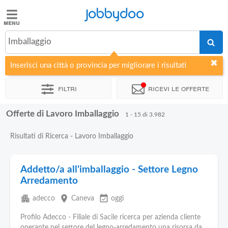
Jobbydoo
Jobbydoo
Imballaggio
Offerte
di
Inserisci una città o provincia per migliorare i risultati
lavoro
Filtri
Ricevi le offerte
Stipendi
Offerte di Lavoro Imballaggio
1 - 15 di 3.982
Elenco
Risultati di Ricerca - Lavoro Imballaggio
professioni
Addetto/a all'imballaggio - Settore Legno
Blog
Arredamento
apartment
place
event_available
adecco
Caneva
oggi
Profilo Adecco - Filiale di Sacile ricerca per azienda cliente
operante nel settore del legno-arredamento una risorsa da