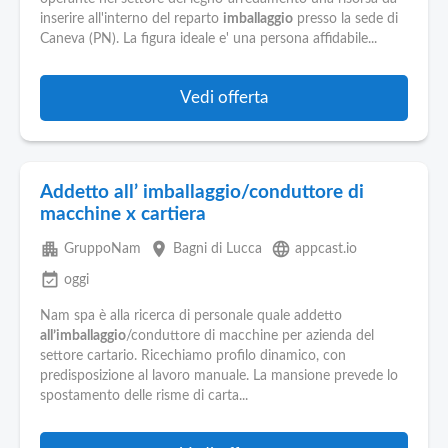
Pubblica
inserire all'interno del reparto
imballaggio
presso la sede di
Offerte
Caneva (PN). La figura ideale e' una persona affidabile...
Area
Vedi offerta
Aziende
Addetto all’ imballaggio/conduttore di
macchine x cartiera
apartment
place
language
GruppoNam
Bagni di Lucca
appcast.io
event_available
oggi
Nam spa è alla ricerca di personale quale addetto
all’imballaggio
/conduttore di macchine per azienda del
settore cartario. Ricechiamo profilo dinamico, con
predisposizione al lavoro manuale. La mansione prevede lo
spostamento delle risme di carta...