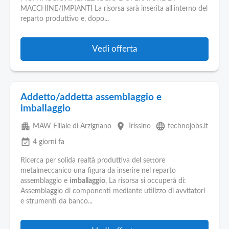
MACCHINE/IMPIANTI La risorsa sarà inserita all'interno del
reparto produttivo e, dopo...
Vedi offerta
Addetto/addetta assemblaggio e
imballaggio
apartment
place
language
MAW Filiale di Arzignano
Trissino
technojobs.it
event_available
4 giorni fa
Ricerca per solida realtà produttiva del settore
metalmeccanico una figura da inserire nel reparto
assemblaggio e
imballaggio
. La risorsa si occuperà di:
Assemblaggio di componenti mediante utilizzo di avvitatori
e strumenti da banco...