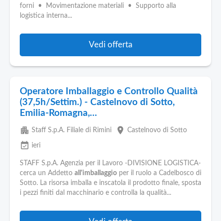
forni • Movimentazione materiali • Supporto alla
logistica interna...
Vedi offerta
Operatore Imballaggio e Controllo Qualità
(37,5h/Settim.) - Castelnovo di Sotto,
Emilia-Romagna,...
apartment
place
Staff S.p.A. Filiale di Rimini
Castelnovo di Sotto
event_available
ieri
STAFF S.p.A. Agenzia per il Lavoro -DIVISIONE LOGISTICA-
cerca un Addetto
all'imballaggio
per il ruolo a Cadelbosco di
Sotto. La risorsa imballa e inscatola il prodotto finale, sposta
i pezzi finiti dal macchinario e controlla la qualità...