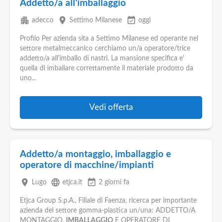
Addetto/a all'imballaggio
apartment
place
event_available
adecco
Settimo Milanese
oggi
Profilo Per azienda sita a Settimo Milanese ed operante nel
settore metalmeccanico cerchiamo un/a operatore/trice
addetto/a all'imballo di nastri. La mansione specifica e'
quella di imballare correttamente il materiale prodotto da
uno...
Vedi offerta
Addetto/a montaggio, imballaggio e
operatore di macchine/impianti
place
language
event_available
Lugo
etjca.it
2 giorni fa
Etjca Group S.p.A., Filiale di Faenza, ricerca per importante
azienda del settore gomma-plastica un/una: ADDETTO/A
MONTAGGIO,
IMBALLAGGIO
E OPERATORE DI