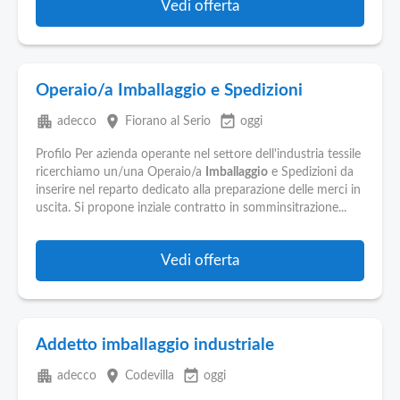
Vedi offerta
Operaio/a Imballaggio e Spedizioni
apartment
place
event_available
adecco
Fiorano al Serio
oggi
Profilo Per azienda operante nel settore dell'industria tessile
ricerchiamo un/una Operaio/a
Imballaggio
e Spedizioni da
inserire nel reparto dedicato alla preparazione delle merci in
uscita. Si propone inziale contratto in somminsitrazione...
Vedi offerta
Addetto imballaggio industriale
apartment
place
event_available
adecco
Codevilla
oggi