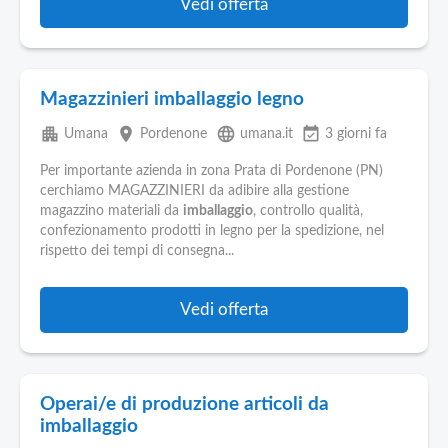
Vedi offerta
Magazzinieri imballaggio legno
apartment
place
language
event_available
Umana
Pordenone
umana.it
3 giorni fa
Per importante azienda in zona Prata di Pordenone (PN)
cerchiamo MAGAZZINIERI da adibire alla gestione
magazzino materiali da
imballaggio
, controllo qualità,
confezionamento prodotti in legno per la spedizione, nel
rispetto dei tempi di consegna...
Vedi offerta
Operai/e di produzione articoli da
imballaggio