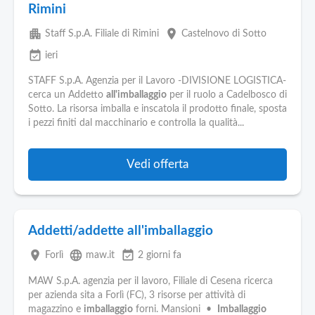
Rimini
apartment
place
Staff S.p.A. Filiale di Rimini
Castelnovo di Sotto
event_available
ieri
STAFF S.p.A. Agenzia per il Lavoro -DIVISIONE LOGISTICA-
cerca un Addetto
all'imballaggio
per il ruolo a Cadelbosco di
Sotto. La risorsa imballa e inscatola il prodotto finale, sposta
i pezzi finiti dal macchinario e controlla la qualità...
Vedi offerta
Addetti/addette all'imballaggio
place
language
event_available
Forlì
maw.it
2 giorni fa
MAW S.p.A. agenzia per il lavoro, Filiale di Cesena ricerca
per azienda sita a Forlì (FC), 3 risorse per attività di
magazzino e
imballaggio
forni. Mansioni •
Imballaggio