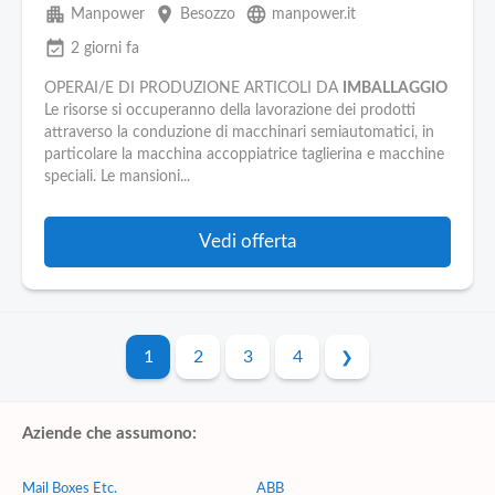
apartment
place
language
Manpower
Besozzo
manpower.it
event_available
2 giorni fa
OPERAI/E DI PRODUZIONE ARTICOLI DA
IMBALLAGGIO
Le risorse si occuperanno della lavorazione dei prodotti
attraverso la conduzione di macchinari semiautomatici, in
particolare la macchina accoppiatrice taglierina e macchine
speciali. Le mansioni...
Vedi offerta
1
2
3
4
Aziende che assumono:
Mail Boxes Etc.
ABB