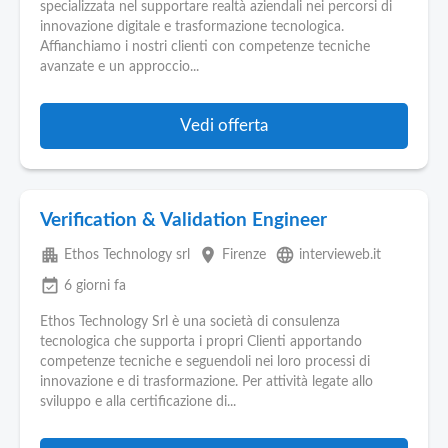
Pubblica
specializzata nel supportare realtà aziendali nei percorsi di
Offerte
innovazione digitale e trasformazione tecnologica.
Affianchiamo i nostri clienti con competenze tecniche
avanzate e un approccio...
Area
Aziende
Vedi offerta
Verification & Validation Engineer
apartment
place
language
Ethos Technology srl
Firenze
intervieweb.it
event_available
6 giorni fa
Ethos Technology Srl è una società di consulenza
tecnologica che supporta i propri Clienti apportando
competenze tecniche e seguendoli nei loro processi di
innovazione e di trasformazione. Per attività legate allo
sviluppo e alla certificazione di...