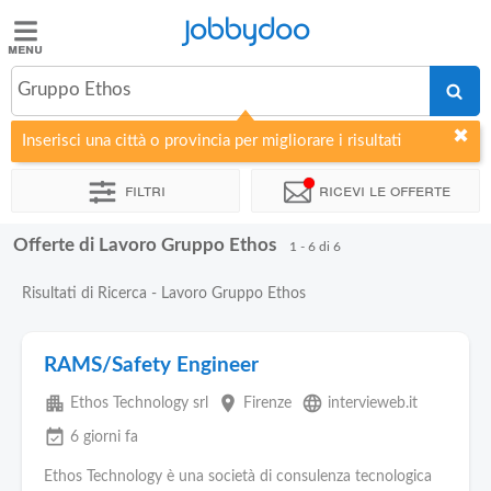
Jobbydoo
Jobbydoo
Gruppo Ethos
Offerte
di
Inserisci una città o provincia per migliorare i risultati
lavoro
Filtri
Ricevi le offerte
Stipendi
Offerte di Lavoro Gruppo Ethos
1 - 6 di 6
Elenco
Risultati di Ricerca - Lavoro Gruppo Ethos
professioni
RAMS/Safety Engineer
Blog
apartment
place
language
Ethos Technology srl
Firenze
intervieweb.it
event_available
6 giorni fa
Ethos Technology è una società di consulenza tecnologica