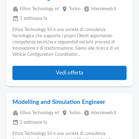
apartment
place
language
Ethos Technology srl
Torino
intervieweb.it
event_available
1 settimana fa
Ethos Technology Srl è una società di consulenza
tecnologica che supporta i propri Clienti apportando
competenze tecniche e seguendoli nei loro processi di
innovazione e di trasformazione. Siamo alla ricerca di un
Vehicle Configuration Coordinator...
Vedi offerta
Modelling and Simulation Engineer
apartment
place
language
Ethos Technology srl
Torino
intervieweb.it
event_available
2 settimane fa
Ethos Technology Srl è una società di consulenza