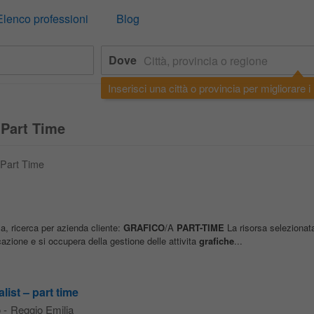
Elenco professioni
Blog
Dove
Inserisci una città o provincia per migliorare i r
 Part Time
o Part Time
lla, ricerca per azienda cliente:
GRAFICO
/A
PART-TIME
La risorsa selezionata
cazione e si occupera della gestione delle attivita
grafiche
...
list – part time
o
-
Reggio Emilia