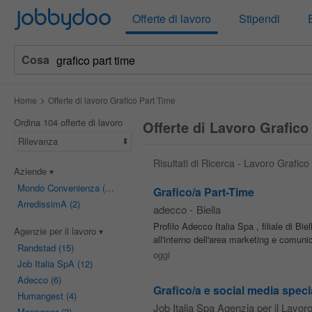
Jobbydoo
Offerte di lavoro
Stipendi
Cosa
Home
Offerte di lavoro Grafico Part Time
Ordina 104 offerte di lavoro
Offerte di Lavoro Grafico
Rilevanza
Risultati di Ricerca - Lavoro Grafic
Aziende
Mondo Convenienza
(26)
Grafico/a Part-Time
ArredissimA
(2)
adecco
-
Biella
Profilo Adecco Italia Spa , filiale di Bie
Agenzie per il lavoro
all'interno dell'area marketing e comuni
Randstad
(15)
oggi
Job Italia SpA
(12)
Adecco
(6)
Grafico/a e social media specia
Humangest
(4)
Job Italia Spa Agenzia per il Lavor
Manpower
(3)