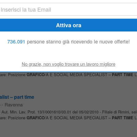
list – part time
o
-
Italia
 ruolo e invii la sua candidatura. Posizione
GRAFICO
/A E SOCIAL MEDIA S
urare l’aspetto
grafico
dell’azienda a partire dalle confezioni dei prodotti, e di 
736.091
persone stanno già ricevendo le nuove offerte!
list - part time
o
-
Cesena
Aut. Min. Lav. Prot. 13/I/0001610/03.01 del 05/02/2010 - Filiale di Rimini, se
tare: Posizione
GRAFICO
/A E SOCIAL MEDIA SPECIALIST –
PART TIME
La
list – part time
o
-
Ravenna
Aut. Min. Lav. Prot. 13/I/0001610/03.01 del 05/02/2010 - Filiale di Rimini, se
tare: Posizione
GRAFICO
/A E SOCIAL MEDIA SPECIALIST –
PART TIME
La