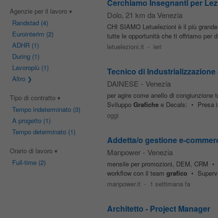
Cerchiamo Insegnanti per Lezio
Agenzie per il lavoro
Dolo
, 21 km da Venezia
Randstad
(4)
CHI SIAMO Letuelezioni è il più grande si
Eurointerim
(2)
tutte le opportunità che ti offriamo per
ADHR
(1)
letuelezioni.it
-
ieri
During
(1)
Lavoropiù
(1)
Tecnico di Industrializzazione
Altro
DAINESE
-
Venezia
per agire come anello di congiunzione tr
Tipo di contratto
Sviluppo
Grafiche
e Decals: • Presa in 
Tempo indeterminato
(3)
oggi
A progetto
(1)
Tempo determinato
(1)
Addetta/o gestione e-commer
Orario di lavoro
Manpower
-
Venezia
Full-time
(2)
mensile per promozioni, DEM, CRM • Su
workflow con il team
grafico
• Supervis
manpower.it
-
1 settimana fa
Architetto - Project Manager