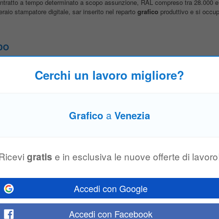
: contratto a tempo determinato a scopo assunzione, RAL compreso tra 28.000
raio stampatore digitale, sar inserito nel reparto
grafico
produttivo e si occupe
GDO
Cerchi un lavoro migliore?
n ambito private label: gestione del rapporto con i reparti marketing dei clienti p
sitivi • Collaborazione con R&D e Controllo Qualità per lo sviluppo di nuovi...
Grafico
a
Venezia
da Venezia
Supporto ordini e fornitori • Coordinamento ufficio render Provvigioni sulle 
go inviare il cv alla mail: info@atticointerni.it
Ricevi
e in esclusiva le nuove offerte di lavoro
gratis
Accedi con Google
ator (post produzione foto per sito, realizzazione di contenuti social, mockup
Accedi con Facebook
mmi
grafici
: Canva (realizzazione contenuti social) • Video editing: CapCut •