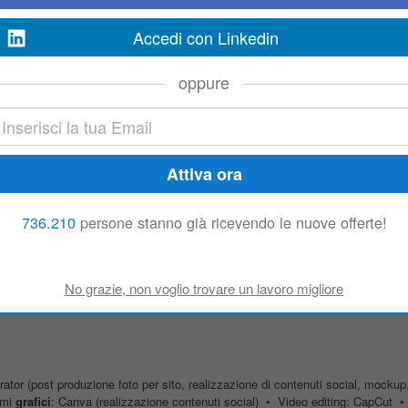
Accedi con Linkedin
o
oppure
ecipazione a gare d'appalto pubbliche, inclusa la gestione di relazioni tecnich
progettuali migliorative orientate all'innovazione, all'efficienza energetica e al r
erciale
736.210
persone stanno già ricevendo le nuove offerte!
IEGATO BACK-OFFICE COMMERCIALE Job Description: la figura professionale
ità: Inserire l'ordine nel programma
grafico
, dopo averlo analizzato e trovato s
ator (post produzione foto per sito, realizzazione di contenuti social, mockup
mmi
grafici
: Canva (realizzazione contenuti social) • Video editing: CapCut •