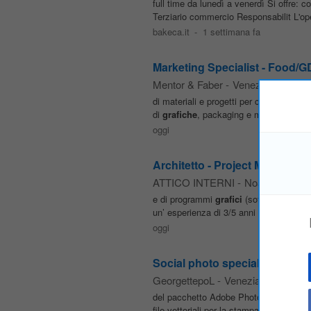
full time da lunedì a venerdì Si offre
Terziario commercio Responsabilit L'ope
bakeca.it
-
1 settimana fa
Marketing Specialist - Food/
Mentor & Faber
-
Venezia
di materiali e progetti per clienti GDO i
di
grafiche
, packaging e materiali espo
oggi
Architetto - Project Manager
ATTICO INTERNI
-
Noale
, 24 km 
e di programmi
grafici
(software 3D). • 
un’ esperienza di 3/5 anni nel settore Pre
oggi
Social photo specialist
GeorgettepoL
-
Venezia
del pacchetto Adobe Photoshop e Illustr
file vettoriali per la stampa) • Progra