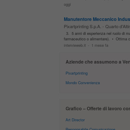
oggi
Manutentore Meccanico Indust
Pixartprinting S.p.A.
-
Quarto d'Alti
3. 5 anni di esperienza nel ruolo di man
farmaceutico o alimentare). • Ottima c
intervieweb.it
-
1 mese fa
Aziende che assumono a Ven
Pixartprinting
Mondo Convenienza
Grafico – Offerte di lavoro co
Art Director
Responsabile Comunicazione