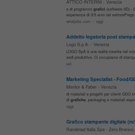
ATTICO INTERNI
-
Venezia
e di programmi
grafici
(software 3D).- S
esperienza di 3/5 anni nel settorePrego in
whatjobs.com
-
oggi
Addetto legatoria post stamp
Logo S.p.A.
-
Venezia
LOGO SpA è una realtà inserita nel mo
sedi produttive. Ci occupiamo di stampa di
ieri
Marketing Specialist - Food/
Mentor & Faber
-
Venezia
di materiali e progetti per clienti GDO i
di
grafiche
, packaging e materiali espo
oggi
Grafico stampante digitale (m/
Randstad Italia Spa
-
Zero Branco