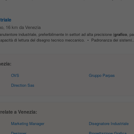
riale
no
, 16 km da Venezia
utentore industriale, preferibilmente in settori ad alta precisione (
grafico
, p
apacità di lettura del disegno tecnico meccanico. • Padronanza dei sistemi..
ezia:
OVS
Gruppo Parpas
Direction Sas
rrelate a Venezia:
Marketing Manager
Disegnatore Industriale
Designer
Progettazione Grafica