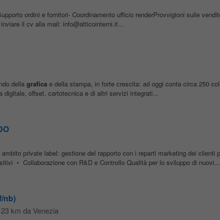
upporto ordini e fornitori- Coordinamento ufficio renderProvvigioni sulle vendi
viare il cv alla mail: info@atticointerni.it...
a
ndo della
grafica
e della stampa, in forte crescita: ad oggi conta circa 250 col
gitale, offset, cartotecnica e di altri servizi integrati...
GDO
n ambito private label: gestione del rapporto con i reparti marketing dei clienti p
sitivi • Collaborazione con R&D e Controllo Qualità per lo sviluppo di nuovi...
f/nb)
, 23 km da Venezia