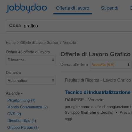
Jobbydoo
Offerte di lavoro
Stipendi
Cosa
Home
Offerte di lavoro Grafico
Venezia
Ordina 45 offerte di lavoro
Offerte di Lavoro Grafico
Rilevanza
Cerca offerte a
Venezia (VE)
Distanza
Risultati di Ricerca - Lavoro Grafic
Automatica
Tecnico di Industrializzazione
Aziende
DAINESE
-
Venezia
Pixartprinting
(7)
per agire come anello di congiunzione tr
Mondo Convenienza
(2)
Sviluppo
Grafiche
e Decals: • Presa in 
OVS
(2)
oggi
Direction Sas
(1)
Gruppo Parpas
(1)