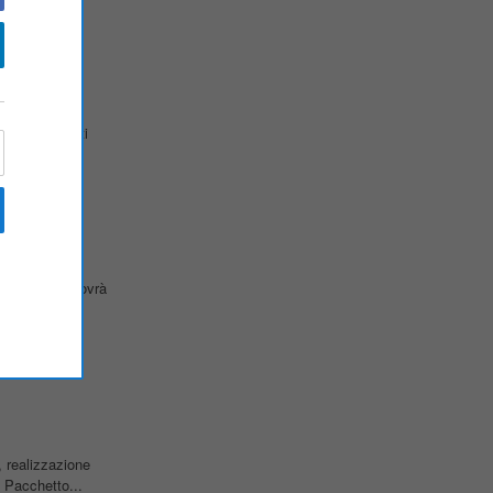
e ed elaborati
isparmio...
 ricercata dovrà
oluzioni
, realizzazione
 Pacchetto...