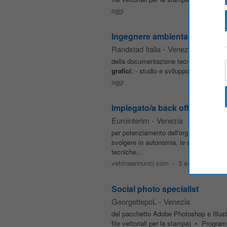
oggi
Ingegnere ambientale idraulic
Randstad Italia
-
Venezia
della documentazione tecnica per la part
grafici
; - studio e sviluppo di soluzioni 
oggi
Impiegato/a back office comm
Eurointerim
-
Venezia
per potenziamento dell'organico. IMP
svolgere in autonomia, le seguenti attiv
tecniche...
vetrinaannunci.com
-
3 settimane fa
Social photo specialist
GeorgettepoL
-
Venezia
del pacchetto Adobe Photoshop e Illustr
file vettoriali per la stampa) • Progra